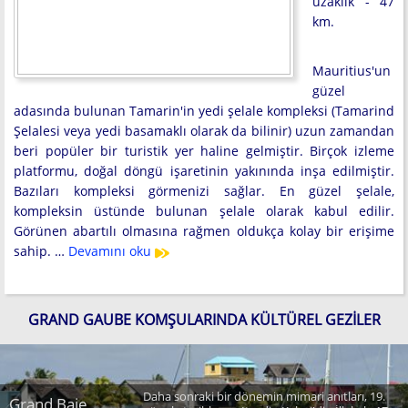
uzaklık - 47
km.
Mauritius'un
güzel
adasında bulunan Tamarin'in yedi şelale kompleksi (Tamarind
Şelalesi veya yedi basamaklı olarak da bilinir) uzun zamandan
beri popüler bir turistik yer haline gelmiştir. Birçok izleme
platformu, doğal döngü işaretinin yakınında inşa edilmiştir.
Bazıları kompleksi görmenizi sağlar. En güzel şelale,
kompleksin üstünde bulunan şelale olarak kabul edilir.
Görünen abartılı olmasına rağmen oldukça kolay bir erişime
sahip. …
Devamını oku
GRAND GAUBE KOMŞULARINDA KÜLTÜREL GEZILER
Daha sonraki bir dönemin mimari anıtları, 19.
Grand Baie