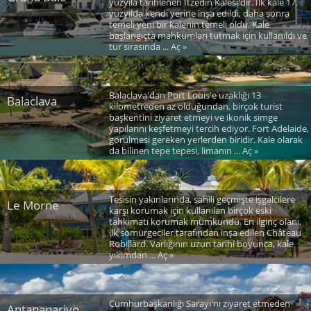
yüzyıla tarihlenen Itzedin Kalesi'dir. İlk kale 17.
yüzyılda kendi yerine inşa edildi, daha sonra
temeli yeni bir kalenin temeli oldu. Kale
başlangıçta mahkumları tutmak için kullanıldı ve
tur sırasında ... Aç »
Balaclava'dan Port Louis'e uzaklığı 13
Balaclava
kilometreden az olduğundan, birçok turist
başkentini ziyaret etmeyi ve ikonik simge
yapılarını keşfetmeyi tercih ediyor. Fort Adelaide,
görülmesi gereken yerlerden biridir. Kale olarak
da bilinen tepe tepesi, limanın ... Aç »
Tesisin yakınlarında, sahili geçmişte işgalcilere
Le Morne
karşı korumak için kullanılan birçok eski
tahkimatı korumak mümkündü. En ilginç olanı,
ilk sömürgeciler tarafından inşa edilen Château
Robillard. Varlığının uzun tarihi boyunca, kale
yıkımdan ... Aç »
Cumhurbaşkanlığı Sarayı'nı ziyaret etmeden
Antananarivo