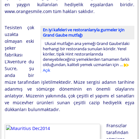
en yaygın kullanılan hediyelik eşyalardan biridir.
www.orangesmile.com tüm hakları saklıdır.
Tesisten çok
En iyi kafeleri ve restoranlarıyla gurmeler için
uzakta
Grand Gaube mutfağı
olmayan eski
Ulusal mutfağın ana yemeği Grand Gaube’daki
şeker
herhangi bir restoranda sunulan köridir. Yerel
köriler, tipik Hint restoranlarında
fabrikası
deneyebileceğiniz yemeklerden tamamen farklı
L’Aventure du
olduğundan, kaliteli yemek uzmanları için …
Sucre, şu
Açık
anda bir
müze tarafından işletilmektedir. Müze sergisi adanın tarihine
adanmış ve sömürge döneminin en önemli olaylarını
anlatıyor. Müzenin yakınında, çok çeşitli el yapımı el sanatları
ve mücevher ürünleri sunan çeşitli cazip hediyelik eşya
dükkanları bulunmaktadır.
Fransızlar
tarafından