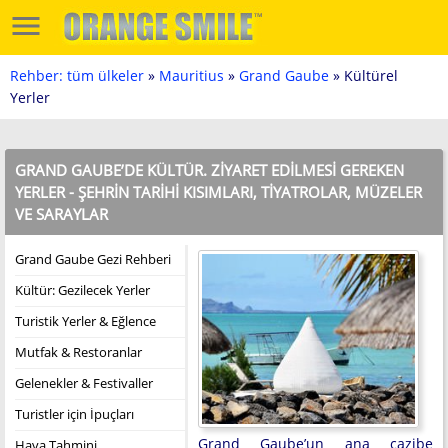
Rehber: tüm ülkeler
»
Mauritius
»
Grand Gaube
» Kültürel
Yerler
GRAND GAUBE’DE KÜLTÜR. ZIYARET EDILMESI GEREKEN
YERLER - ŞEHRIN TARIHI KISIMLARI, TIYATROLAR, MÜZELER
VE SARAYLAR
Grand Gaube Gezi Rehberi
Kültür: Gezilecek Yerler
Turistik Yerler & Eğlence
Mutfak & Restoranlar
Gelenekler & Festivaller
Turistler için İpuçları
Grand Gaube’un ana cazibe
Hava Tahmini