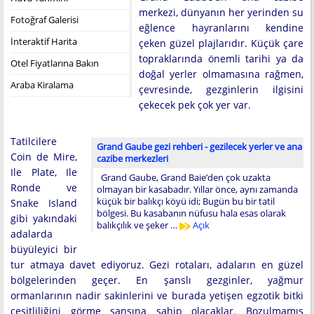
merkezi, dünyanın her yerinden su
Fotoğraf Galerisi
eğlence hayranlarını kendine
İnteraktif Harita
çeken güzel plajlarıdır. Küçük çare
topraklarında önemli tarihi ya da
Otel Fiyatlarına Bakın
doğal yerler olmamasına rağmen,
Araba Kiralama
çevresinde, gezginlerin ilgisini
çekecek pek çok yer var.
Tatilcilere
Grand Gaube gezi rehberi - gezilecek yerler ve ana
Coin de Mire,
cazibe merkezleri
Ile Plate, Ile
Grand Gaube, Grand Baie’den çok uzakta
Ronde ve
olmayan bir kasabadır. Yıllar önce, aynı zamanda
küçük bir balıkçı köyü idi; Bugün bu bir tatil
Snake Island
bölgesi. Bu kasabanın nüfusu hala esas olarak
gibi yakındaki
balıkçılık ve şeker …
Açık
adalarda
büyüleyici bir
tur atmaya davet ediyoruz. Gezi rotaları, adaların en güzel
bölgelerinden geçer. En şanslı gezginler, yağmur
ormanlarının nadir sakinlerini ve burada yetişen egzotik bitki
çeşitliliğini görme şansına sahip olacaklar. Bozulmamış