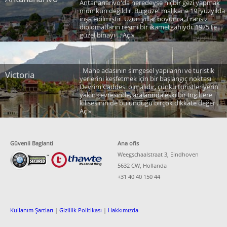
Antananarivo'da neredeyse hiçbir gezi yapmak
mümkün değildir. Bu güzel malikane 19. yüzyılda
inşa edilmiştir. Uzun yıllar boyunca, Fransız
diplomatların resmi bir ikametgahıydı. 1975'te
güzel binayı ... Aç »
Mahe adasının simgesel yapılarını ve turistik
Victoria
yerlerini keşfetmek için bir başlangıç noktası
Devrim Caddesi olmalıdır, çünkü turistler yerin
yakın çevresinde, aralarında eski bir İngiltere
kilisesinin de bulunduğu birçok dikkate değer ...
Aç »
Güvenli Baglanti
Ana ofis
Weegschaalstraat 3, Eindhoven
5632 CW, Hollanda
+31 40 40 150 44
Kullanım Şartları
|
Gizlilik Politikası
|
Hakkımızda