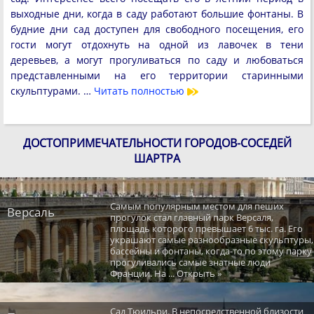
выходные дни, когда в саду работают большие фонтаны. В
будние дни сад доступен для свободного посещения, его
гости могут отдохнуть на одной из лавочек в тени
деревьев, а могут прогуливаться по саду и любоваться
представленными на его территории старинными
скульптурами. …
Читать полностью
ДОСТОПРИМЕЧАТЕЛЬНОСТИ ГОРОДОВ-СОСЕДЕЙ
ШАРТРА
Самым популярным местом для пеших
Версаль
прогулок стал главный парк Версаля,
площадь которого превышает 6 тыс. га. Его
украшают самые разнообразные скульптуры,
бассейны и фонтаны, когда-то по этому парку
прогуливались самые знатные люди
Франции. На ... Открыть »
Сад Тюильри. В непосредственной близости