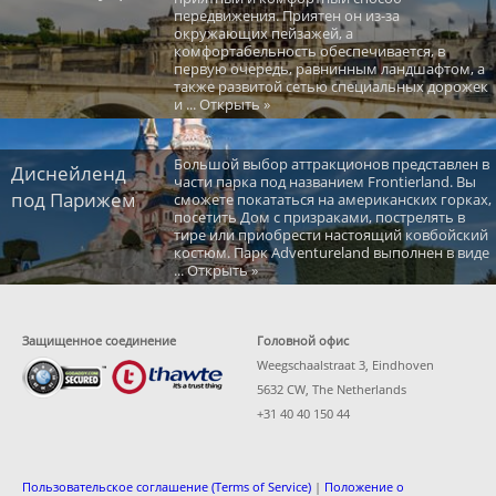
передвижения. Приятен он из-за
окружающих пейзажей, а
комфортабельность обеспечивается, в
первую очередь, равнинным ландшафтом, а
также развитой сетью специальных дорожек
и ... Открыть »
Большой выбор аттракционов представлен в
Диснейленд
части парка под названием Frontierland. Вы
под Парижем
сможете покататься на американских горках,
посетить Дом с призраками, пострелять в
тире или приобрести настоящий ковбойский
костюм. Парк Adventureland выполнен в виде
... Открыть »
Защищенное соединение
Головной офис
Weegschaalstraat 3, Eindhoven
5632 CW, The Netherlands
+31 40 40 150 44
Пользовательское соглашение (Terms of Service)
|
Положение о