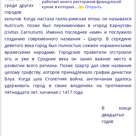
работает много ресторанов французской
среди других
кухни, в которых …
Открыть
городов
кельтов. Когда настала галло-римская эпоха, он назывался
Autricum, позже был переименован в «город Карнутов»
(civitas Carnutum). Именно последнее «имя» и послужило
созданию современного названия – Шартр. В середине
девятого века город был полностью сожжен норманнскими
вражескими народами. Городские правители отстроили
его, и уже в Средние века он занял важное место в
развитии всего региона. Позже Шартр дал свое название
целому графству, которое принадлежало графам династии
Блуа. Когда шла Столетняя война, англичанам удалось
удерживать город в своих владениях на протяжении
пятнадцати лет, начиная с 1417 года.
В конце
двадцатых
годов