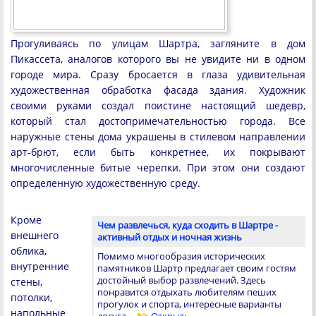
Прогуливаясь по улицам Шартра, загляните в дом
Пикассета, аналогов которого вы не увидите ни в одном
городе мира. Сразу бросается в глаза удивительная
художественная обработка фасада здания. Художник
своими руками создал поистине настоящий шедевр,
который стал достопримечательностью города. Все
наружные стены дома украшены в стилевом направлении
арт-брют, если быть конкретнее, их покрывают
многочисленные битые черепки. При этом они создают
определенную художественную среду.
Кроме
Чем развлечься, куда сходить в Шартре -
внешнего
активный отдых и ночная жизнь
облика,
Помимо многообразия исторических
внутренние
памятников Шартр предлагает своим гостям
достойный выбор развлечений. Здесь
стены,
понравится отдыхать любителям пеших
потолки,
прогулок и спорта, интересные варианты
напольные
досуга …
Открыть