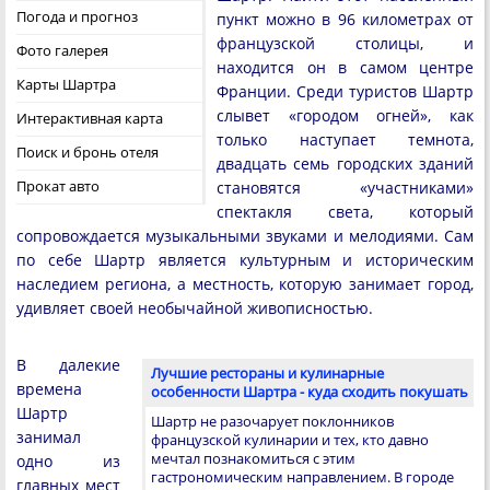
Погода и прогноз
пункт можно в 96 километрах от
французской столицы, и
Фото галерея
находится он в самом центре
Карты Шартра
Франции. Среди туристов Шартр
слывет «городом огней», как
Интерактивная карта
только наступает темнота,
Поиск и бронь отеля
двадцать семь городских зданий
Прокат авто
становятся «участниками»
спектакля света, который
сопровождается музыкальными звуками и мелодиями. Сам
по себе Шартр является культурным и историческим
наследием региона, а местность, которую занимает город,
удивляет своей необычайной живописностью.
В далекие
Лучшие рестораны и кулинарные
времена
особенности Шартра - куда сходить покушать
Шартр
Шартр не разочарует поклонников
занимал
французской кулинарии и тех, кто давно
мечтал познакомиться с этим
одно из
гастрономическим направлением. В городе
главных мест