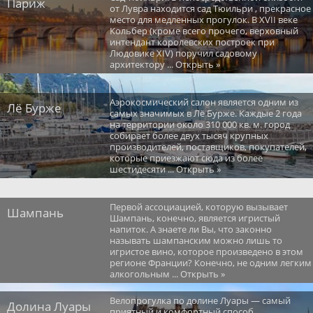
Париж
от Лувра находится сад Тюильри , прекрасное
место для медленных прогулок. В XVII веке
Кольбер (кроме всего прочего, верховный
интендант королевских построек при
Людовике XIV) поручил садовому
архитектору ... Открыть »
Аэрокосмический салон является одним из
Лё Бурже
самых значимых в Лё Бурже. Каждые 2 года
на территории около 310 000 кв. м. город
собирает более двух тысяч крупных
производителей, поставщиков, покупателей,
которые приезжают сюда из более
шестидесяти ... Открыть »
Первой ассоциацией, которую вызывает
Шампань
Шампань, конечно, является игристый
напиток. А знаете ли Вы, что законно
называть шампанским можно лишь то
игристое вино, которое произведено в этом
регионе Франции? Конечно, не одним легким
алкогольным ... Открыть »
Велопрогулка по долине Луары — самый
Долина Луары
приятный и комфортный способ