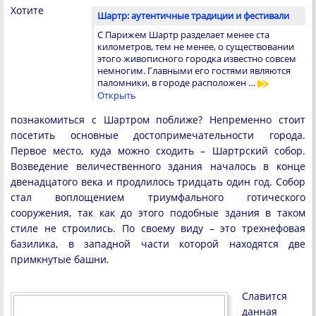
Хотите
Шартр: аутентичные традиции и фестивали
С Парижем Шартр разделает менее ста
километров, тем не менее, о существовании
этого живописного городка известно совсем
немногим. Главными его гостями являются
паломники, в городе расположен …
Открыть
познакомиться с Шартром поближе? Непременно стоит
посетить основные достопримечательности города.
Первое место, куда можно сходить – Шартрский собор.
Возведение величественного здания началось в конце
двенадцатого века и продлилось тридцать один год. Собор
стал воплощением триумфального готического
сооружения, так как до этого подобные здания в таком
стиле не строились. По своему виду – это трехнефовая
базилика, в западной части которой находятся две
примкнутые башни.
Славится
данная