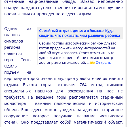
отменные национальные блюда. Эльзас непременно
очарует каждого путешественника и оставит самые лучшие
впечатления от проведенного здесь отдыха.
Одним из
Семейный отдых с детьми в Эльзасе. Куда
главных
сводить, что показать, чем развлечь ребенка
символов
Своим гостям исторический регион Эльзас
региона
готов предложить массу интересностей на
любой вкус и возраст. Стоит отметить, что
является
удовольствие принесёт не только осмотр
гора Сент-
достопримечательностей, …
Открыть
Одиль,
подъем на
вершину которой очень популярен у любителей активного
отдыха. Высота горы составляет 764 метра, никаких
специальных навыков для восхождения на нее не
требуется. На вершине горы располагается старинный
монастырь – важный паломнический и исторический
объект. Еще здесь можно увидеть загадочное старинное
сооружение, которое получило название «языческая
стена». Оно представляет собой мегалитический объект,