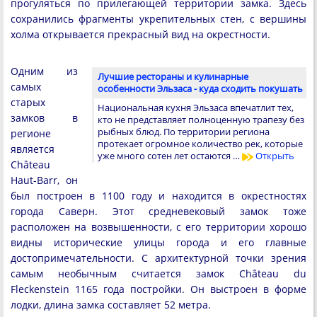
прогуляться по прилегающей территории замка. Здесь
сохранились фрагменты укрепительных стен, с вершины
холма открывается прекрасный вид на окрестности.
Одним из
Лучшие рестораны и кулинарные
самых
особенности Эльзаса - куда сходить покушать
старых
Национальная кухня Эльзаса впечатлит тех,
замков в
кто не представляет полноценную трапезу без
рыбных блюд. По территории региона
регионе
протекает огромное количество рек, которые
является
уже много сотен лет остаются …
Открыть
Château
Haut-Barr, он
был построен в 1100 году и находится в окрестностях
города Саверн. Этот средневековый замок тоже
расположен на возвышенности, с его территории хорошо
видны исторические улицы города и его главные
достопримечательности. С архитектурной точки зрения
самым необычным считается замок Château du
Fleckenstein 1165 года постройки. Он выстроен в форме
лодки, длина замка составляет 52 метра.