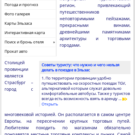
Погода и прогноз
регион, привлекающий
путешественников
Фото галерея
неповторимыми пейзажами,
Карты Эльзаса
прекрасными винами,
древнейшими памятниками
Интерактивная карта
архитектуры и торговыми
Поиск и бронь отеля
городами.
Прокат авто
Столицей
Советы туристу: что нужно и чего нельзя
провинции
делать в поездке в Эльзас
является
1. По территории провинции удобно
Страсбург –
путешествовать на скоростных поездах TGV,
альтернативой которым служат довольно
город с
комфортабельные автобусы. Также у туристов
всегда есть возможность взять в аренду …
Открыть
многовековой историей. Он располагается в самом центре
Европы, на пересечении крупных торговых путей.
Любителям походить по магазинам обязательно
понравятся местные торговые комплексы и рынки. Самой