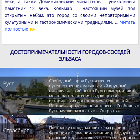
веке, а также Доминиканский монастырь – уникальный
памятник 13 века. Кольмар – настоящий музей под
открытым небом, это город со своими неповторимыми
культурными и гастрономическими традициями. …
Читать
полностью
ДОСТОПРИМЕЧАТЕЛЬНОСТИ ГОРОДОВ-СОСЕДЕЙ
ЭЛЬЗАСА
Свободный город Руст известен
Руст
путешественникам как самый крупный
винодельческий центр Бургенланда, а также
место расположения выдающихся
исторических достопримечательностей.
История города очень интересна, Свободным
Руст начали называть в ... Открыть »
Поскольку город находится на границе
Страсбург
Франции и Германии, влияние этих двух стран
в равной мере сказалось на его культурных