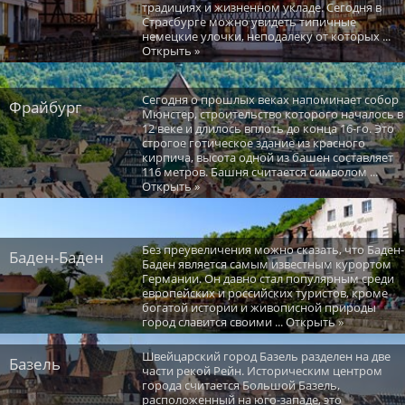
традициях и жизненном укладе. Сегодня в
Страсбурге можно увидеть типичные
немецкие улочки, неподалеку от которых ...
Открыть »
Сегодня о прошлых веках напоминает собор
Фрайбург
Мюнстер, строительство которого началось в
12 веке и длилось вплоть до конца 16-го. Это
строгое готическое здание из красного
кирпича, высота одной из башен составляет
116 метров. Башня считается символом ...
Открыть »
Без преувеличения можно сказать, что Баден-
Баден-Баден
Баден является самым известным курортом
Германии. Он давно стал популярным среди
европейских и российских туристов, кроме
богатой истории и живописной природы
город славится своими ... Открыть »
Швейцарский город Базель разделен на две
Базель
части рекой Рейн. Историческим центром
города считается Большой Базель,
расположенный на юго-западе, это