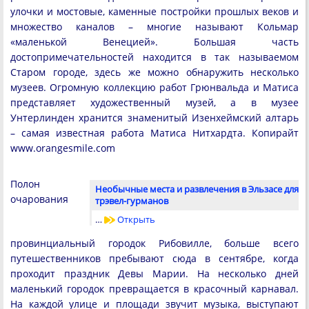
улочки и мостовые, каменные постройки прошлых веков и
множество каналов – многие называют Кольмар
«маленькой Венецией». Большая часть
достопримечательностей находится в так называемом
Старом городе, здесь же можно обнаружить несколько
музеев. Огромную коллекцию работ Грюнвальда и Матиса
представляет художественный музей, а в музее
Унтерлинден хранится знаменитый Изенхеймский алтарь
– самая известная работа Матиса Нитхардта. Копирайт
www.orangesmile.com
Полон
Необычные места и развлечения в Эльзасе для
очарования
трэвел-гурманов
…
Открыть
провинциальный городок Рибовилле, больше всего
путешественников пребывают сюда в сентябре, когда
проходит праздник Девы Марии. На несколько дней
маленький городок превращается в красочный карнавал.
На каждой улице и площади звучит музыка, выступают