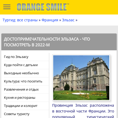
Тургид: все страны
»
Франция
»
Эльзас
»
ДОСТОПРИМЕЧАТЕЛЬНОСТИ ЭЛЬЗАСА - ЧТО
ПОСМОТРЕТЬ В 2022-М
Гид по Эльзасу
Куда пойти с детьми
Выходные необычно
Культура: что посетить
Развлечения и отдых
Кухня и рестораны
Провинция Эльзас расположена
Традиции и колорит
в восточной части Франции. Это
Советы туристу
популярный туристический