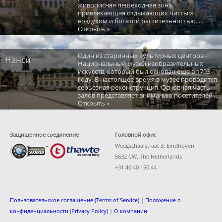
живописная пешеходная зона,
привлекающая отдыхающих чистым
воздухом и богатой растительностью. ...
Открыть »
Один из старинных культурных центров -
Нанси
Национальный музей изобразительных
искусств, который был основан еще в 1793
году. В настоящее время в музее проводится
серьезная реконструкция. Основная часть
залов представляет вниманию посетителей ...
Открыть »
Защищенное соединение
Головной офис
Weegschaalstraat 3, Eindhoven
5632 CW, The Netherlands
+31 40 40 150 44
Пользовательское соглашение (Terms of Service)
|
Положение о
конфиденциальности (Privacy Policy)
|
О компании