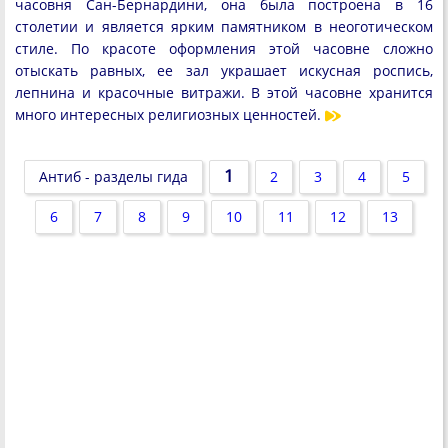
часовня Сан-Бернардини, она была построена в 16
столетии и является ярким памятником в неоготическом
стиле. По красоте оформления этой часовне сложно
отыскать равных, ее зал украшает искусная роспись,
лепнина и красочные витражи. В этой часовне хранится
много интересных религиозных ценностей.
1
Антиб - разделы гида
2
3
4
5
6
7
8
9
10
11
12
13