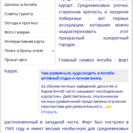
Шопинг в Антибе
курорт. Средневековые улочки,
старинная крепость и лазурное
Советы туристу
побережье - вот первые
Погода и прогноз
ассоциации, которыми можно
охарактеризовать этот
Фото галерея
прекрасный колоритный
Интерактивная карта
городок.
Поиск и бронь отеля
Прокат авто
Главный символ Антиба - форт
Карре,
Чем развлечься, куда сходить в Антибе -
активный отдых и ночная жизнь
За обилие ночных заведений, дискотек и
баров Антиб часто называют «молодежным
курортом». Действительно, поклонникам
ночных развлечений представлена огромная
перспектива для увлекательного …
Открыть
расположенный в западной части. Форт был построен в
1565 году и имеет весьма необычную для средневековых