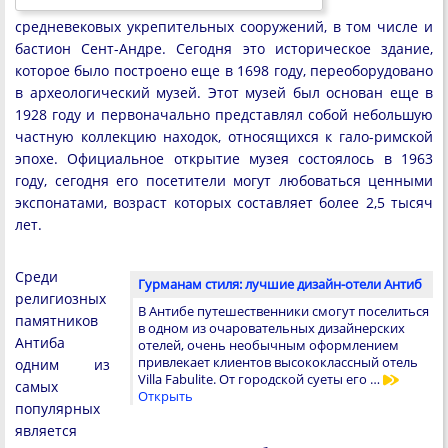
средневековых укрепительных сооружений, в том числе и
бастион Сент-Андре. Сегодня это историческое здание,
которое было построено еще в 1698 году, переоборудовано
в археологический музей. Этот музей был основан еще в
1928 году и первоначально представлял собой небольшую
частную коллекцию находок, относящихся к гало-римской
эпохе. Официальное открытие музея состоялось в 1963
году, сегодня его посетители могут любоваться ценными
экспонатами, возраст которых составляет более 2,5 тысяч
лет.
Среди
Гурманам стиля: лучшие дизайн-отели Антиб
религиозных
В Антибе путешественники смогут поселиться
памятников
в одном из очаровательных дизайнерских
Антиба
отелей, очень необычным оформлением
привлекает клиентов высококлассный отель
одним из
Villa Fabulite. От городской суеты его …
самых
Открыть
популярных
является