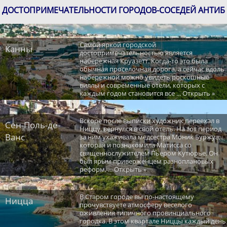
ДОСТОПРИМЕЧАТЕЛЬНОСТИ ГОРОДОВ-СОСЕДЕЙ АНТИБ
Самой яркой городской
Канны
достопримечательностью является
набережная Круазетт. Когда-то это была
обычная проселочная дорога, а сейчас вдоль
набережной можно увидеть роскошные
виллы и современные отели, которых с
каждым годом становится все ... Открыть »
Вскоре после выписки художник переехал в
Сен-Поль-де-
Ниццу, вернулся в свой отель. На тот период
Ванс
за ним ухаживала медсестра Моник Буржуа,
которая и познакомила Матисса со
священнослужителем Пьером Кутюрье. Он
был ярым приверженцем разноплановых
реформ, ... Открыть »
В Старом городе вы по-настоящему
Ницца
прочувствуете атмосферу веселого
оживления типичного провинциального
городка. В этом квартале Ниццы каждый день