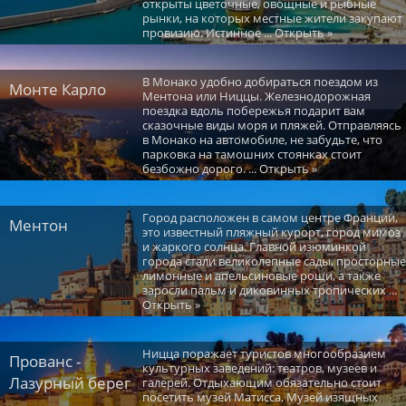
открыты цветочные, овощные и рыбные
рынки, на которых местные жители закупают
провизию. Истинное ... Открыть »
В Монако удобно добираться поездом из
Монте Карло
Ментона или Ниццы. Железнодорожная
поездка вдоль побережья подарит вам
сказочные виды моря и пляжей. Отправляясь
в Монако на автомобиле, не забудьте, что
парковка на тамошних стоянках стоит
безбожно дорого. ... Открыть »
Город расположен в самом центре Франции,
Ментон
это известный пляжный курорт, город мимоз
и жаркого солнца. Главной изюминкой
города стали великолепные сады, просторные
лимонные и апельсиновые рощи, а также
заросли пальм и диковинных тропических ...
Открыть »
Ницца поражает туристов многообразием
Прованс -
культурных заведений: театров, музеев и
Лазурный берег
галерей. Отдыхающим обязательно стоит
посетить музей Матисса, Музей изящных