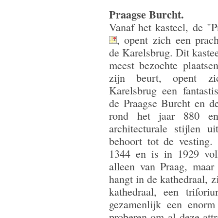
Praagse Burcht.
Vanaf het kasteel, de "
, opent zich een prach
de Karelsbrug. Dit kastee
meest bezochte plaatse
zijn beurt, opent z
Karelsbrug een fantasti
de Praagse Burcht en d
rond het jaar 880 en
architecturale stijlen 
behoort tot de vesting
1344 en is in 1929 voll
alleen van Praag, maar
hangt in de kathedraal, z
kathedraal, een trifor
gezamenlijk een enorm 
proberen om al deze attr