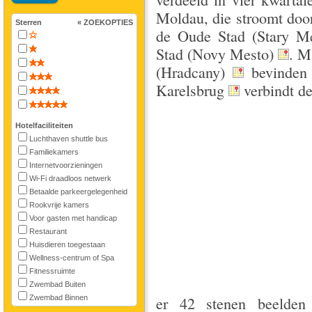
Moldau, die stroomt doo
Sterren
« ZOEKOPTIES
de Oude Stad (Stary Me
Stad (Novy Mesto)
. M
(Hradcany)
bevinden 
Karelsbrug
verbindt de
Hotelfaciliteiten
Luchthaven shuttle bus
Familiekamers
Internetvoorzieningen
Wi-Fi draadloos netwerk
Betaalde parkeergelegenheid
Rookvrije kamers
Voor gasten met handicap
Restaurant
Huisdieren toegestaan
Wellness-centrum of Spa
Fitnessruimte
Zwembad Buiten
Zwembad Binnen
er 42 stenen beelden