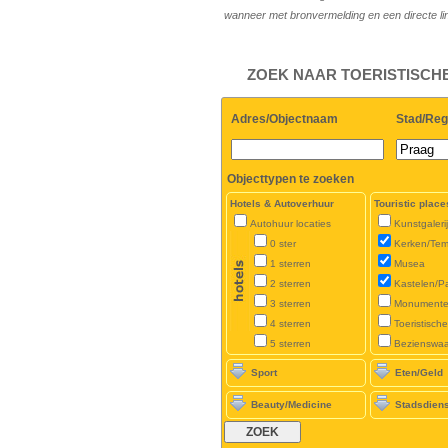
wanneer met bronvermelding en een directe l
ZOEK NAAR TOERISTISCH
Adres/Objectnaam
Stad/Reg
Objecttypen te zoeken
Hotels & Autoverhuur
Touristic place
Autohuur locaties
Kunstgaleri
0 ster
Kerken/Tem
1 sterren
Musea
2 sterren
Kastelen/P
3 sterren
Monument
4 sterren
Toeristisch
5 sterren
Bezienswa
Sport
Eten/Geld
Beauty/Medicine
Stadsdien