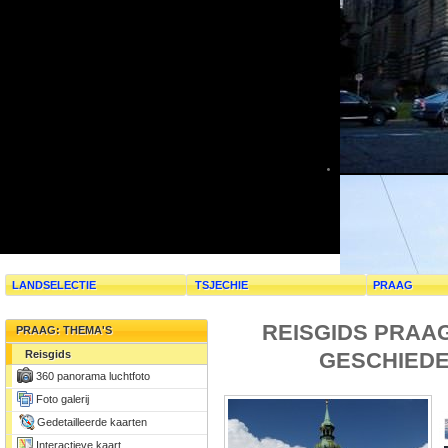
LANDSELECTIE
TSJECHIE
PRAAG
REISGIDS PRAA
PRAAG: THEMA'S
GESCHIEDE
Reisgids
360 panorama luchtfoto
Foto galerij
Gedetailleerde kaarten
Interactieve kaart