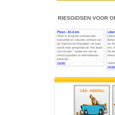
RIESGIDSEN VOOR O
Plzen - 83.4 km
Liber
Plzen is het grote commerciële,
Liber
industriële en culturele centrum van
Bohem
de Tsjechische Republiek. De stad
de XI
wordt vaak aangeduid als "het depot
fort, 
van het bier", omdat een van de
De be
meest populaire en internationaal
inwon
bekende...
verder
Libere
verde