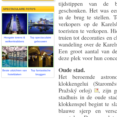
tijdstippen van de b
geschonken. Het was ee
SPECTACULAIRE FOTO'S
in de brug te stellen. 
verkopers op de Karelsb
toeristen te verkopen. H
truien tot decoraties en 
Hoogste torens &
Top spectaculaire
wolkenkrabbers
gebouwen
wandeling over de Karel
Een groot aantal van d
deze plek voor hun conc
Oude stad.
Beste uitzichten van
Top fantastische
hoteldaken
bruggen
Het beroemde astrono
klokkengelui (Staroměs
Pražský orloj)
, zijn 
stadhuis in de oude sta
klokkenspel begint te s
blauwe sjerp en vers