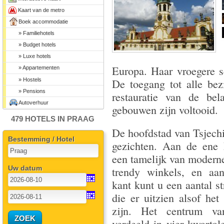
Kaart van de metro
Boek accommodatie
» Familiehotels
» Budget hotels
» Luxe hotels
Europa. Haar vroegere s
» Appartementen
» Hostels
De toegang tot alle be
» Pensions
restauratie van de bel
Autoverhuur
gebouwen zijn voltooid.
479 HOTELS IN PRAAG
De hoofdstad van Tsjechi
Bestemming / Hotel
gezichten. Aan de ene 
een tamelijk van moderne
Uw datum
trendy winkels, en aa
kant kunt u een aantal s
die er uitzien alsof het
zijn. Het centrum va
verdeeld in vier kwartal