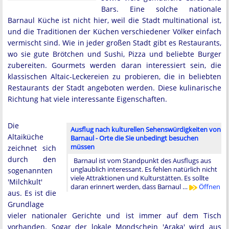
Bars. Eine solche nationale
Barnaul Küche ist nicht hier, weil die Stadt multinational ist,
und die Traditionen der Küchen verschiedener Völker einfach
vermischt sind. Wie in jeder großen Stadt gibt es Restaurants,
wo sie gute Brötchen und Sushi, Pizza und beliebte Burger
zubereiten. Gourmets werden daran interessiert sein, die
klassischen Altaic-Leckereien zu probieren, die in beliebten
Restaurants der Stadt angeboten werden. Diese kulinarische
Richtung hat viele interessante Eigenschaften.
Die
Ausflug nach kulturellen Sehenswürdigkeiten von
Altaiküche
Barnaul - Orte die Sie unbedingt besuchen
müssen
zeichnet sich
durch den
Barnaul ist vom Standpunkt des Ausflugs aus
unglaublich interessant. Es fehlen natürlich nicht
sogenannten
viele Attraktionen und Kulturstätten. Es sollte
'Milchkult'
daran erinnert werden, dass Barnaul …
Öffnen
aus. Es ist die
Grundlage
vieler nationaler Gerichte und ist immer auf dem Tisch
vorhanden. Sogar der lokale Mondschein 'Araka' wird aus