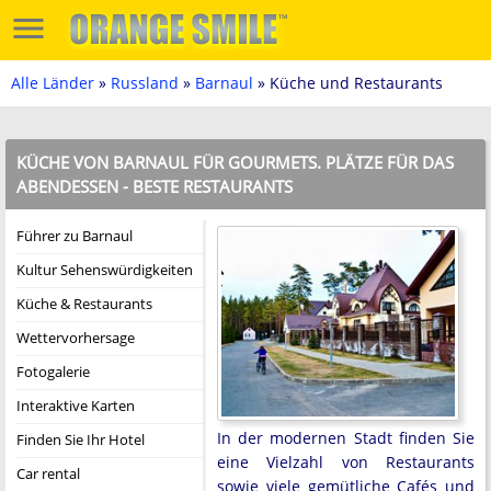
Alle Länder
»
Russland
»
Barnaul
» Küche und Restaurants
KÜCHE VON BARNAUL FÜR GOURMETS. PLÄTZE FÜR DAS
ABENDESSEN - BESTE RESTAURANTS
Führer zu Barnaul
Kultur Sehenswürdigkeiten
Küche & Restaurants
Wettervorhersage
Fotogalerie
Interaktive Karten
In der modernen Stadt finden Sie
Finden Sie Ihr Hotel
eine Vielzahl von Restaurants
Car rental
sowie viele gemütliche Cafés und