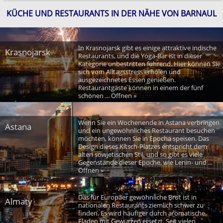
KÜCHE UND RESTAURANTS IN DER NÄHE VON BARNAUL
In Krasnojarsk gibt es einige attraktive indische
Krasnojarsk
Restaurants, und die Yoga-Bar ist in dieser
Kategorie unbestritten führend. Hier können Sie
sich vom Alltagsstress erholen und
ausgezeichnetes Essen genießen.
Restaurantgäste können in einem der fünf
schönen ... Öffnen »
Wenn Sie ein Wochenende in Astana verbringen
Astana
und ein ungewöhnliches Restaurant besuchen
möchten, können Sie in Epocha speisen. Das
Design dieses Kitsch-Platzes entspricht dem
alten sowjetischen Stil, und so gibt es viele
Gegenstände dieser Epoche, wie Lenin- und ...
Öffnen »
Das für Europäer gewöhnliche Brot ist in
Almaty
nationalen Restaurants ziemlich schwer zu
finden. Es wird häufiger durch aromatische
Fladen mit Gewürzen ersetzt. Seit vielen