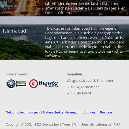
Jahrhunderten werden die köstlichsten und
aromatischsten Fladen – Baursaki im speziellen
Ofen ... Öffnen »
Die Küche von Islamabad hat ihre eigenen
Islamabad
Besonderheiten, die durch die geographische
Lage des Landes definiert werden. Pakistan ist
eine Art Verbindung zwischen Indien und dem
Nahen Osten, und beide Regionen haben die
lokale Küche beeinflusst und etwas wirklich ...
Öffnen »
Sicherer Server
Hauptbüro
Weegschaalstraat 3, Eindhoven
5632 CW, Niederlande
+31 40 40 150 44
Nutzungsbedingungen
|
Datenschutzerklärung und Cookies
|
Über uns
Copyright © 2002 -
2026 OrangeSmile Tours B.V. | Unter der Leitung der IVRA