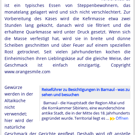
ist ein typisches Essen von Steppenbewohnern, das
monatelang gelagert wird und sich nicht verschlechtert. Zur
Vorbereitung des Käses wird die Kefirmasse etwa zwei
Stunden lang gekocht, danach wird sie filtriert und die
erhaltene Quarkmasse wird unter Druck gesetzt. Wenn sich
die Masse verfestigt hat, wird sie in breite und dünne
Scheiben geschnitten und über Feuer auf einem speziellen
Rost getrocknet. Seit vielen Jahrhunderten kochen die
Einheimischen ihren Lieblingskäse auf die gleiche Weise, der
Geschmack ist einfach einzigartig. Copyright
www.orangesmile.com
Gewürze
Reiseführer zu Besichtigungen in Barnaul - was zu
werden in der
sehen und besuchen
Altaiküche
Barnaul - die Hauptstadt der Region Altai und
nicht
die Kornkammer Sibiriens, eine wunderschöne
antike Stadt, die in der Mitte des 18. Jahrhunderts
verwendet;
gegründet wurde. Territorial liegt es …
Öffnen
hier wird der
natürliche
Geschmack der Gerichte gepflegt. Deshalb wird oft anstelle