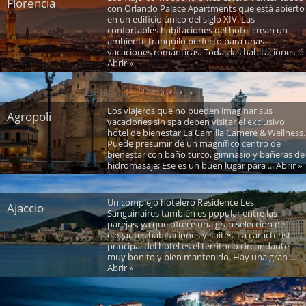
Florencia
con Orlando Palace Apartments que está abierto
en un edificio único del siglo XIV. Las
confortables habitaciones del hotel crean un
ambiente tranquilo perfecto para unas
vacaciones románticas. Todas las habitaciones ...
Abrir »
Los viajeros que no pueden imaginar sus
Agropoli
vacaciones sin spa deben visitar el exclusivo
hotel de bienestar La Camilla Camere & Wellness.
Puede presumir de un magnífico centro de
bienestar con baño turco, gimnasio y bañeras de
hidromasaje; Ese es un buen lugar para ... Abrir »
Un complejo hotelero Residence Les
Ajaccio
Sanguinaires también es popular entre las
parejas, ya que ofrece una gran selección de
elegantes habitaciones y suites. La característica
principal del hotel es el territorio circundante
muy bonito y bien mantenido. Hay una gran ...
Abrir »