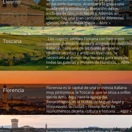
Livorno
es del estilo barroco. Al entrar a la iglesia uno
puede ver la escultura la liberación de los
esclavos de Giovanni Baratta. Además, en
Livorno hay una gran cantidad de diferentes
iglesias, tales como la iglesia ... Abrir »
Los viajeros asocian Toscana con hermosos
Toscana
parques, termas romanas y acogedoras ciudades
italianas, cada una de las cuales almacena
muchos secretos y antiguas leyendas. Se
necesitaría al menos una semana para explorar
todas las galerías y museos de Florencia, ... Abrir
»
Florencia es la capital de una provincia italiana
Florencia
muy pintoresca, la Toscana, que se sitúa a orillas
del río Arno. Aquí nace la época del
Renacimiento, es la ciudad de Miguel Ángel y
Maquiavelo, la ciudad – tesoro, lleno de
monumentos de arte, cultura e historia. ... Abrir »
Entre los símbolos más brillantes de Parma,