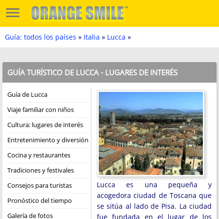
Guía: todos los países
»
Italia
»
Lucca
»
GUÍA TURÍSTICO DE LUCCA - LUGARES DE INTERÉS
Guía de Lucca
Viaje familiar con niños
Cultura: lugares de interés
Entretenimiento y diversión
Cocina y restaurantes
Tradiciones y festivales
Lucca es una pequeña y
Consejos para turistas
acogedora ciudad de Toscana que
Pronóstico del tiempo
se sitúa al lado de Pisa. La ciudad
Galería de fotos
fue fundada en el lugar de los