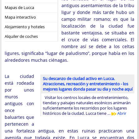
antiguos asentamientos de la tribu
Mapas de Lucca
ligur y donde más tarde hubo un
Mapa interactivo
campo militar romano; es que la
localización de la ciudad fue
Alojamiento y hoteles
bastante ventajosa, se situaba en
Alquiler de coches
el cruce de vías comerciales. El
nombre así se debe a los celtas
ligures, significaba “lugar de paludismo”, porque había en los
alrededores muchas ciénagas.
La ciudad
Su descanzo de ciudad activo en Lucca.
está rodeada
Atracciones, recreación y entretenimiento - los
mejores lugares donda pasar su dia y noche aquí
por unos
muros
Visitar los centros locales de entretenimiento,
tiendas y paisajes naturales escénicos animarán
antiguos con
suficientemente los recorridos por los lugares
once
históricos de la ciudad. Lucca tiene …
Abrir
baluartes que
pertenecen a
una fortaleza antigua, en estas ruinas practicaron una
avenida que todavía existe. En Lucca se encuentran dos