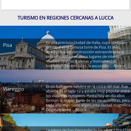
TURISMO EN REGIONES CERCANAS A LUCCA
Es una preciosa ciudad de Italia, cuyo símbolo
Pisa
principal es la famosa torre de Piza. Es más,
aparte de esta construcción extraordinaria la
ciudad cuenta con otros lugares de interés:
museos, teatros, galerías y monumentos
históricos. Sin embargo, la excursión ... Abrir »
Es un balneario salubre en la costa del mar. Fue
Viareggio
abierto es el siglo 12 y estaba muy popular entre
los viajantes europeos. Hasta hoy en día ellos
forman la mayor parte de los vacacionistas, pero
cada año más rusos eligen esta ciudad magnífica.
Originalmente ... Abrir »
La iglesia de San Fernando de los años 1707-1716