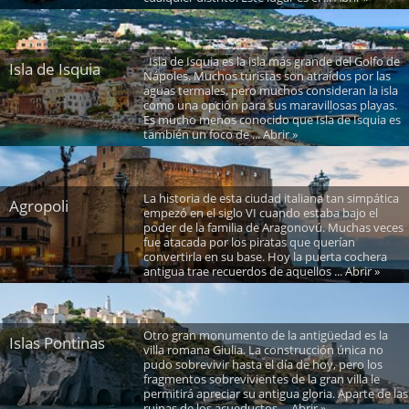
Isla de Isquia es la isla más grande del Golfo de
Isla de Isquia
Nápoles. Muchos turistas son atraídos por las
aguas termales, pero muchos consideran la isla
como una opción para sus maravillosas playas.
Es mucho menos conocido que Isla de Isquia es
también un foco de ... Abrir »
La historia de esta ciudad italiana tan simpática
Agropoli
empezó en el siglo VI cuando estaba bajo el
poder de la familia de Aragonovú. Muchas veces
fue atacada por los piratas que querían
convertirla en su base. Hoy la puerta cochera
antigua trae recuerdos de aquellos ... Abrir »
Otro gran monumento de la antigüedad es la
Islas Pontinas
villa romana Giulia. La construcción única no
pudo sobrevivir hasta el día de hoy, pero los
fragmentos sobrevivientes de la gran villa le
permitirá apreciar su antigua gloria. Aparte de las
ruinas de los acueductos ... Abrir »