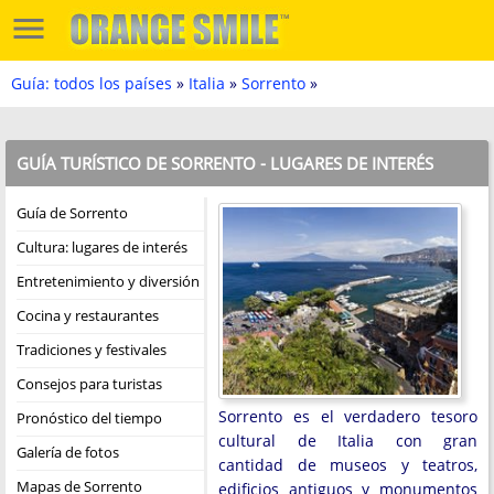
Guía: todos los países
»
Italia
»
Sorrento
»
GUÍA TURÍSTICO DE SORRENTO - LUGARES DE INTERÉS
Guía de Sorrento
Cultura: lugares de interés
Entretenimiento y diversión
Cocina y restaurantes
Tradiciones y festivales
Consejos para turistas
Sorrento es el verdadero tesoro
Pronóstico del tiempo
cultural de Italia con gran
Galería de fotos
cantidad de museos y teatros,
Mapas de Sorrento
edificios antiguos y monumentos