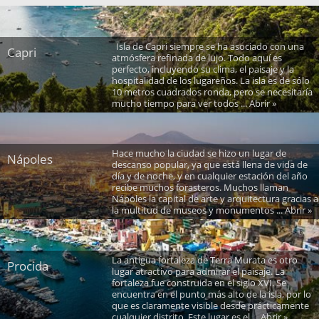
Isla de Capri siempre se ha asociado con una
Capri
atmósfera refinada de lujo. Todo aquí es
perfecto, incluyendo su clima, el paisaje y la
hospitalidad de los lugareños. La isla es de sólo
10 metros cuadrados ronda, pero se necesitaría
mucho tiempo para ver todos ... Abrir »
Hace mucho la ciudad se hizo un lugar de
Nápoles
descanso popular, ya que está llena de vida de
día y de noche, y en cualquier estación del año
recibe muchos forasteros. Muchos llaman
Nápoles la capital de arte y arquitectura gracias a
la multitud de museos y monumentos ... Abrir »
La antigua fortaleza de Terra Murata es otro
Procida
lugar atractivo para admirar el paisaje. La
fortaleza fue construida en el siglo XVI. Se
encuentra en el punto más alto de la isla, por lo
que es claramente visible desde prácticamente
cualquier distrito. Este lugar es el ... Abrir »