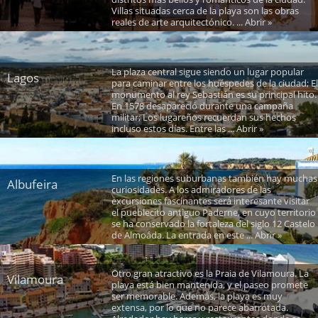
Villas situadas cerca de la playa son las obras
reales de arte arquitectónico. ... Abrir »
La plaza central sigue siendo un lugar popular
Lagos
para caminar entre los huéspedes de la ciudad; El
monumento al rey Sebastián es su principal hito.
En 1578 desapareció durante una campaña
militar; Los lugareños recuerdan sus hechos
incluso estos días. Entre las ... Abrir »
En las regiones suburbanas también hay muchas
Albufeira
curiosidades. A los admiradores de las
excursiones fascinantes será interesante visitar
el pueblecito antiguo Paderne, en cuyo territorio
se ha conservado la fortaleza del siglo 12 Castelo
de Almoáda. La entrada en este ... Abrir »
Otro gran atractivo es la Praia de Vilamoura. La
Vilamoura
playa está bien mantenida, y el paseo promete
ser memorable. Además, la playa es muy
extensa, por lo que no parece abarrotada.