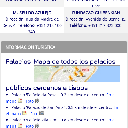
034;
MUSEU DO AZULEJO
FUNDAÇÃO GULBENKIAN
Dirección
: Rua da Madre de
Dirección
: Avenida de Berna 45;
Deus 4;
Teléfono
: +351 218 100
Teléfono
: +351 217 823 000;
340;
INFORMACIÓN TURÍSTICA
Palacios
Mapa de todos los palacios
públicos cercanos a Lisboa
♥ Palacio 'Palácio da Rosa' , 0.2 km desde el centro.
En el
mapa
Foto
♥ Palacio 'Palácio de Sant’ana' , 0.5 km desde el centro.
En
el mapa
Foto
♥ Palacio 'Palácio Vila Flor' , 0.8 km desde el centro.
En el
mapa
Foto