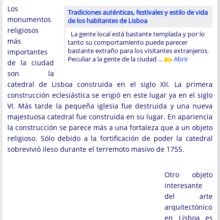
Los
Tradiciones auténticas, festivales y estilo de vida
monumentos
de los habitantes de Lisboa
religiosos
La gente local está bastante templada y por lo
más
tanto su comportamiento puede parecer
bastante extraño para los visitantes extranjeros.
importantes
Peculiar a la gente de la ciudad …
Abrir
de la ciudad
son la
catedral de Lisboa construida en el siglo XII. La primera
construcción eclesiástica se erigió en este lugar ya en el siglo
VI. Más tarde la pequeña iglesia fue destruida y una nueva
majestuosa catedral fue construida en su lugar. En apariencia
la construcción se parece más a una fortaleza que a un objeto
religioso. Sólo debido a la fortificación de poder la catedral
sobrevivió ileso durante el terremoto masivo de 1755.
Otro objeto
interesante
del arte
arquitectónico
en Lisboa es