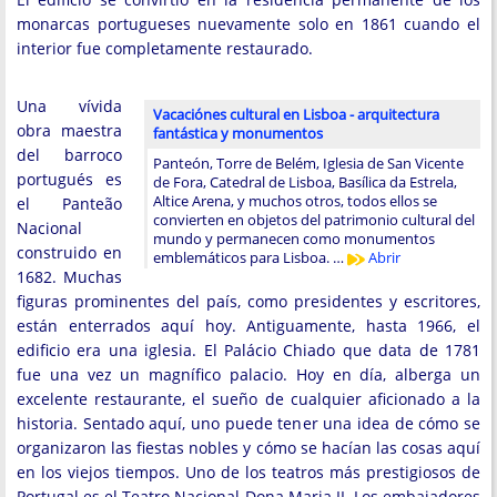
monarcas portugueses nuevamente solo en 1861 cuando el
interior fue completamente restaurado.
Una vívida
Vacaciónes cultural en Lisboa - arquitectura
obra maestra
fantástica y monumentos
del barroco
Panteón, Torre de Belém, Iglesia de San Vicente
portugués es
de Fora, Catedral de Lisboa, Basílica da Estrela,
Altice Arena, y muchos otros, todos ellos se
el Panteão
convierten en objetos del patrimonio cultural del
Nacional
mundo y permanecen como monumentos
construido en
emblemáticos para Lisboa. …
Abrir
1682. Muchas
figuras prominentes del país, como presidentes y escritores,
están enterrados aquí hoy. Antiguamente, hasta 1966, el
edificio era una iglesia. El Palácio Chiado que data de 1781
fue una vez un magnífico palacio. Hoy en día, alberga un
excelente restaurante, el sueño de cualquier aficionado a la
historia. Sentado aquí, uno puede tener una idea de cómo se
organizaron las fiestas nobles y cómo se hacían las cosas aquí
en los viejos tiempos. Uno de los teatros más prestigiosos de
Portugal es el Teatro Nacional Dona Maria II. Los embajadores