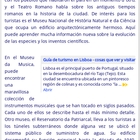
y el Teatro Romano habla sobre los antiguos tiempos
romanos en la historia de la ciudad. De interés para los
turistas es el Museu Nacional de História Natural e da Ciência
que ocupa un edificio arquitectónicamente hermoso. Aquí
puede aprender mucha información nueva sobre la evolución
de las especies y los inventos científicos.
En el Museu
Guía de turismo en Lisboa - cosas que ver y visitar
da Musica,
Lisboa es el principal puerto de Portugal, situado
puede
en la desembocadura del río Tajo (Tejo). Esta
encontrar
ciudad se encuentra ubicada en un pintoresco
región de colinas y es conocida como "la …
una
Abrir
maravillosa
colección de
instrumentos musicales que se han tocado en siglos pasados.
Cada uno de ellos se describe hasta el más mínimo detalle.
Otro museo, el Reservatorio da Patriarcal, lleva a los turistas a
los túneles subterráneos donde alguna vez se ubicó el
sistema público de suministro de agua. Su edificio
desempeñó su función principal hasta la década de 1940.