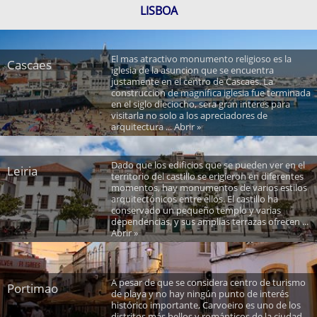
LISBOA
El mas atractivo monumento religioso es la
Cascaes
iglesia de la asuncion que se encuentra
justamente en el centro de Cascaes. La
construccion de magnifica iglesia fue terminada
en el siglo dieciocho, sera gran interes para
visitarla no solo a los apreciadores de
arquitectura ... Abrir »
Dado que los edificios que se pueden ver en el
Leiria
territorio del castillo se erigieron en diferentes
momentos, hay monumentos de varios estilos
arquitectónicos entre ellos. El castillo ha
conservado un pequeño templo y varias
dependencias, y sus amplias terrazas ofrecen ...
Abrir »
A pesar de que se considera centro de turismo
Portimao
de playa y no hay ningún punto de interés
histórico importante, Carvoeiro es uno de los
distritos más bellos y románticos de la ciudad.