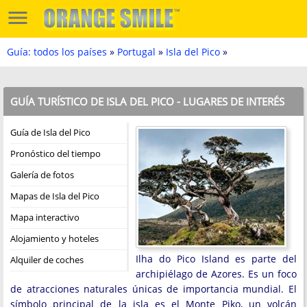
Guía: todos los países
»
Portugal
»
Isla del Pico
»
GUÍA TURÍSTICO DE ISLA DEL PICO - LUGARES DE INTERÉS
Guía de Isla del Pico
Pronóstico del tiempo
Galería de fotos
Mapas de Isla del Pico
Mapa interactivo
Alojamiento y hoteles
Ilha do Pico Island es parte del
Alquiler de coches
archipiélago de Azores. Es un foco
de atracciones naturales únicas de importancia mundial. El
símbolo principal de la isla es el Monte Piko, un volcán