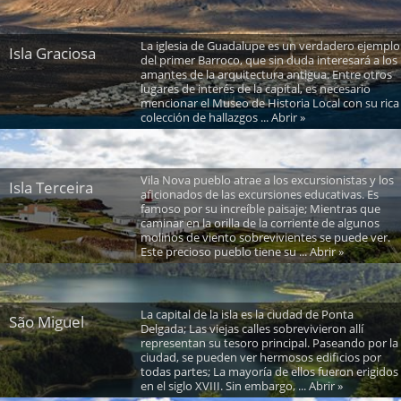
La iglesia de Guadalupe es un verdadero ejemplo
Isla Graciosa
del primer Barroco, que sin duda interesará a los
amantes de la arquitectura antigua. Entre otros
lugares de interés de la capital, es necesario
mencionar el Museo de Historia Local con su rica
colección de hallazgos ... Abrir »
Vila Nova pueblo atrae a los excursionistas y los
Isla Terceira
aficionados de las excursiones educativas. Es
famoso por su increíble paisaje; Mientras que
caminar en la orilla de la corriente de algunos
molinos de viento sobrevivientes se puede ver.
Este precioso pueblo tiene su ... Abrir »
La capital de la isla es la ciudad de Ponta
São Miguel
Delgada; Las viejas calles sobrevivieron allí
representan su tesoro principal. Paseando por la
ciudad, se pueden ver hermosos edificios por
todas partes; La mayoría de ellos fueron erigidos
en el siglo XVIII. Sin embargo, ... Abrir »