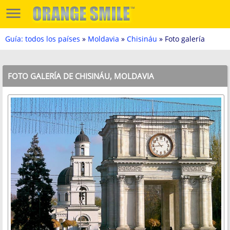
Guía: todos los países
»
Moldavia
»
Chisináu
» Foto galería
FOTO GALERÍA DE CHISINÁU, MOLDAVIA