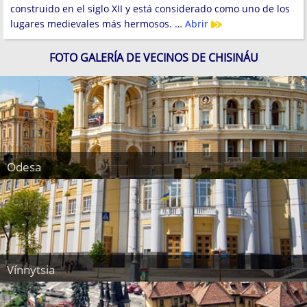
construido en el siglo XII y está considerado como uno de los
lugares medievales más hermosos. …
Abrir
FOTO GALERÍA DE VECINOS DE CHISINÁU
Odesa
Vínnytsia