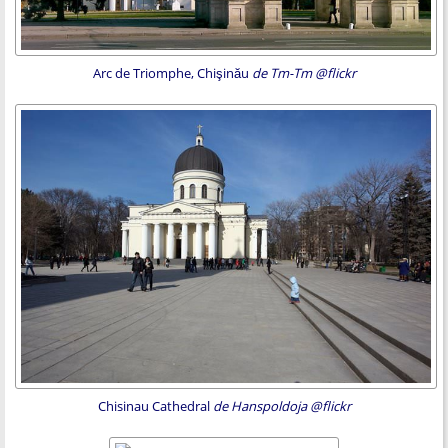
Arc de Triomphe, Chişinău
de Tm-Tm @flickr
Chisinau Cathedral
de Hanspoldoja @flickr