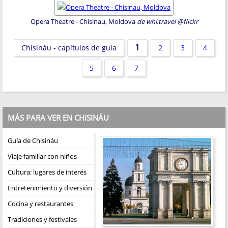
Opera Theatre - Chisinau, Moldova
de whl.travel @flickr
1
Chisináu - capítulos de guia
2
3
4
5
6
7
MÁS PARA VER EN CHISINÁU
Guía de Chisináu
Viaje familiar con niños
Cultura: lugares de interés
Entretenimiento y diversión
Cocina y restaurantes
Tradiciones y festivales