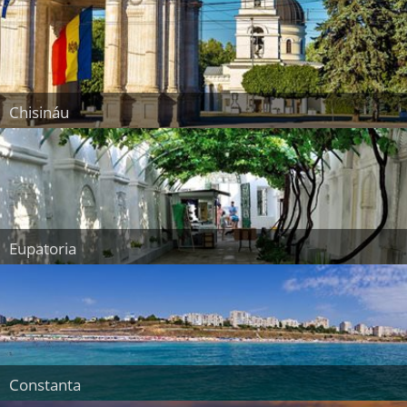
Chisináu
Eupatoria
Constanta