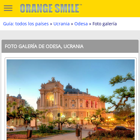
Guía: todos los países
»
Ucrania
»
Odesa
» Foto galería
FOTO GALERÍA DE ODESA, UCRANIA