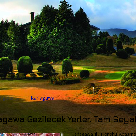
ölgeler ⇓
Kanagawa
gawa Gezilecek Yerler. Tam Seya
Kanagawa ili, Honshu Adası’nd