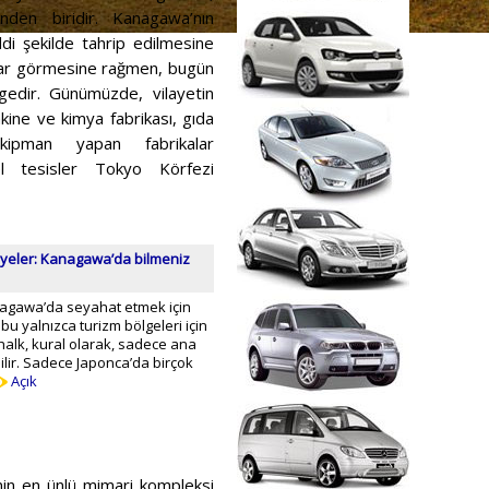
nden biridir. Kanagawa’nın
di şekilde tahrip edilmesine
arar görmesine rağmen, bugün
gedir. Günümüzde, vilayetin
ine ve kimya fabrikası, gıda
ekipman yapan fabrikalar
yel tesisler Tokyo Körfezi
iyeler: Kanagawa’da bilmeniz
anagawa’da seyahat etmek için
 bu yalnızca turizm bölgeleri için
 halk, kural olarak, sadece ana
bilir. Sadece Japonca’da birçok
Açık
nin en ünlü mimari kompleksi