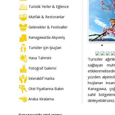
Turistik Yerler & Eğlence
Mutfak & Restoranlar
Gelenekler & Festivaller
Kanagawa’da Alışveriş
Turistler için İpuçları
Hava Tahmini
Turistler ağırl
sağlayan muh
Fotoğraf Galerisi
etkilenmektedir
yüzden alpinist
İnteraktif Harita
hoşlanan insa
Kanagawa, çoğu
Otel Fiyatlarına Bakın
sahil bölgeler
Araba Kiralama
dinleyebilirsiniz.
Kanagawa’da otel arama