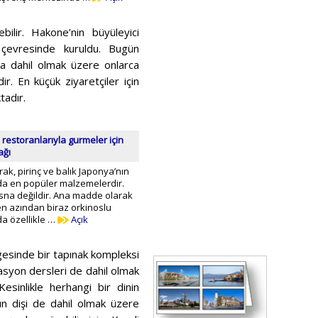
ilir. Hakone’nin büyüleyici
n çevresinde kuruldu. Bugün
da dahil olmak üzere onlarca
r. En küçük ziyaretçiler için
tadır.
e restoranlarıyla gurmeler için
ağı
k, pirinç ve balık Japonya’nın
da en popüler malzemelerdir.
isna değildir. Ana madde olarak
en azından biraz orkinoslu
da özellikle …
Açık
gesinde bir tapınak kompleksi
asyon dersleri de dahil olmak
Kesinlikle herhangi bir dinin
’nın dişi de dahil olmak üzere