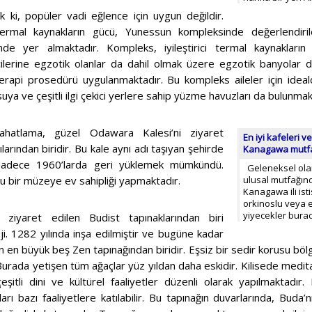
k ki, popüler vadi eğlence için uygun değildir.
ermal kaynakların gücü, Yunessun kompleksinde değerlendirileb
nde yer almaktadır. Kompleks, iyileştirici termal kaynakları
çilerine egzotik olanlar da dahil olmak üzere egzotik banyolar 
erapi prosedürü uygulanmaktadır. Bu kompleks aileler için idealdi
uya ve çeşitli ilgi çekici yerlere sahip yüzme havuzları da bulunmak
rahatlama, güzel Odawara Kalesi’ni ziyaret
En iyi kafeleri v
larından biridir. Bu kale aynı adı taşıyan şehirde
Kanagawa mutf
 sadece 1960’larda geri yüklemek mümkündü.
Geleneksel olara
u bir müzeye ev sahipliği yapmaktadır.
ulusal mutfağın
Kanagawa ili ist
orkinoslu veya 
yiyecekler bura
ziyaret edilen Budist tapınaklarından biri
ji. 1282 yılında inşa edilmiştir ve bugüne kadar
n en büyük beş Zen tapınağından biridir. Eşsiz bir sedir korusu böl
 Burada yetişen tüm ağaçlar yüz yıldan daha eskidir. Kilisede medit
eşitli dini ve kültürel faaliyetler düzenli olarak yapılmaktadır. 
ları bazı faaliyetlere katılabilir. Bu tapınağın duvarlarında, Buda