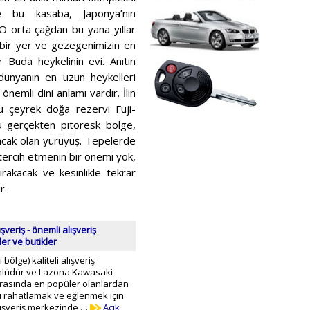
ce bu kasaba, Japonya’nın
. O orta çağdan bu yana yıllar
bir yer ve gezegenimizin en
r Buda heykelinin evi. Anıtın
dünyanın en uzun heykelleri
önemli dini anlamı vardır. İlin
 çeyrek doğa rezervi Fuji-
u gerçekten pitoresk bölge,
acak olan yürüyüş. Tepelerde
ercih etmenin bir önemi yok,
akacak ve kesinlikle tekrar
r.
veriş - önemli alışveriş
ler ve butikler
ölge) kaliteli alışveriş
nlüdür ve Lazona Kawasaki
 arasında en popüler olanlardan
u rahatlamak ve eğlenmek için
Alışveriş merkezinde …
Açık