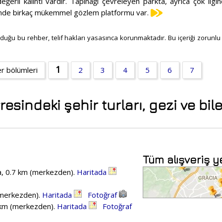
eğerli kalıntı vardır. Tapınağı çevreleyen parkta, ayrıca çok ilgin
nde birkaç mükemmel gözlem platformu var.
duğu bu rehber, telif hakları yasasınca korunmaktadır. Bu içeriği zorunlu at
1
r bölümleri
2
3
4
5
6
7
indeki şehir turları, gezi ve bile
Tüm alışveriş ye
a, 0.7 km (merkezden).
Haritada
(merkezden).
Haritada
Fotoğraf
3 km (merkezden).
Haritada
Fotoğraf