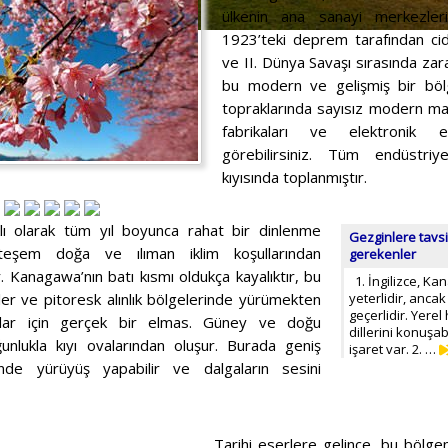
ülkenin ana sanayi merkezleri
1923’teki deprem tarafından cid
ve II. Dünya Savaşı sırasında z
bu modern ve gelişmiş bir böl
topraklarında sayısız modern mak
fabrikaları ve elektronik 
görebilirsiniz. Tüm endüstri
kıyısında toplanmıştır.
ıklı olarak tüm yıl boyunca rahat bir dinlenme
Gezginlere tavs
teşem doğa ve ılıman iklim koşullarından
gerekenler
. Kanagawa’nın batı kısmı oldukça kayalıktır, bu
1. İngilizce, K
ler ve pitoresk alınlık bölgelerinde yürümekten
yeterlidir, ancak
geçerlidir. Yerel
nlar için gerçek bir elmas. Güney ve doğu
dillerini konuşa
nlukla kıyı ovalarından oluşur. Burada geniş
işaret var. 2. …
inde yürüyüş yapabilir ve dalgaların sesini
Tarihi eserlere gelince, bu bölge