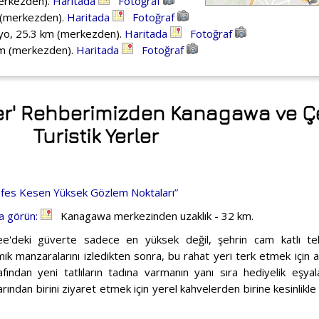
erkezden).
Haritada
Fotoğraf
 (merkezden).
Haritada
Fotoğraf
yo, 25.3 km (merkezden).
Haritada
Fotoğraf
km (merkezden).
Haritada
Fotoğraf
ler' Rehberimizden Kanagawa ve Ç
Turistik Yerler
Nefes Kesen Yüksek Gözlem Noktaları”
a görün:
Kanagawa merkezinden uzaklık - 32 km.
e'deki güverte sadece en yüksek değil, şehrin cam katlı tek
ik manzaralarını izledikten sonra, bu rahat yeri terk etmek için 
afından yeni tatlıların tadına varmanın yanı sıra hediyelik eşya
rından birini ziyaret etmek için yerel kahvelerden birine kesinlikle