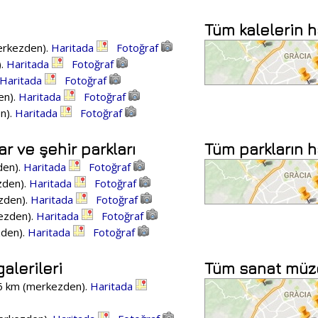
Tüm kalelerin h
erkezden).
Haritada
Fotoğraf
).
Haritada
Fotoğraf
Haritada
Fotoğraf
en).
Haritada
Fotoğraf
en).
Haritada
Fotoğraf
r ve şehir parkları
Tüm parkların h
den).
Haritada
Fotoğraf
zden).
Haritada
Fotoğraf
ezden).
Haritada
Fotoğraf
kezden).
Haritada
Fotoğraf
zden).
Haritada
Fotoğraf
alerileri
Tüm sanat müzel
6 km (merkezden).
Haritada