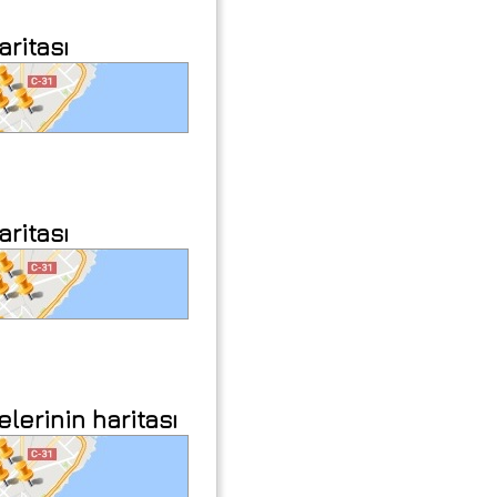
aritası
aritası
erinin haritası