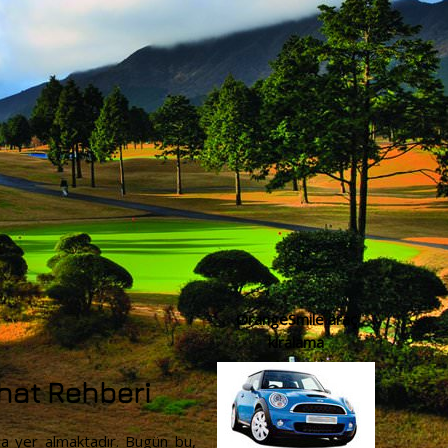
OrangeSmile araç
kiralama
hat Rehberi
a yer almaktadır. Bugün bu,