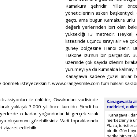
Kamakura şehridir. Yıllar ön
yöneticilerinin askeri başkentiydi
geçti, ama bugün Kamakura ünlü 
değerli yerlerinden biri olan bakı
yüksekliği 13 metredir. Heykel, 
listesinde üçüncü sırayı alır ve çok 
güney bölgesine Hanoi denir. Bu
Hakone-Izu’nun bir parçasıdır. B
üzerinde çok sayıda izlenim bırak
yürümeyi ya da kumsalda kalmayı t
Kanagawa sadece güzel anılar bır
e dönmek isteyeceksiniz. www.orangesmile.com tüm hakları saklıdı
raksiyonları ile ünlüdür; Owakudani vadisinde
Kanagawa’da alış
olarak yaklaşık 3.000 yıl önce kuruldu. Şimdi bu
caddeleri, outlet
zı yerlerde o kadar yoğundurlar ki gerçek sıcak
Kanagava (idari b
 kaya oluşumunu görebilirsiniz. Vadi topraklarında
merkezleriyle ü
Plaza, turistler
i ziyaret edilebilir.
biridir. Gün boy
harika bir yer. 