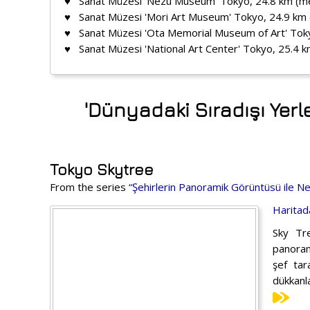
♥ Sanat Müzesi 'Nezu Museum' Tokyo, 24.8 km (m
♥ Sanat Müzesi 'Mori Art Museum' Tokyo, 24.9 km
♥ Sanat Müzesi 'Ota Memorial Museum of Art' Tok
♥ Sanat Müzesi 'National Art Center' Tokyo, 25.4 
'Dünyadaki Sıradışı Yer
Tokyo Skytree
From the series
“Şehirlerin Panoramik Görüntüsü ile 
Haritad
Sky Tre
panoram
şef tar
dükkanla