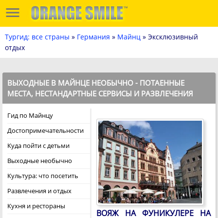
Тургид: все страны
»
Германия
»
Майнц
» Эксклюзивный
отдых
ВЫХОДНЫЕ В МАЙНЦЕ НЕОБЫЧНО - ПОТАЕННЫЕ
МЕСТА, НЕСТАНДАРТНЫЕ СЕРВИСЫ И РАЗВЛЕЧЕНИЯ
Гид по Майнцу
Достопримечательности
Куда пойти с детьми
Выходные необычно
Культура: что посетить
Развлечения и отдых
Кухня и рестораны
ВОЯЖ НА ФУНИКУЛЕРЕ НА