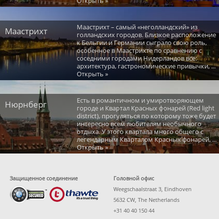
Открыть »
Маастрихт – самый «неголландский» из
Маастрихт
голландских городов. Близкое расположение
к Бельгии и Германии сыграло свою роль,
особенное в Маастрихте по сравнению с
соседними городами Нидерландов все:
архитектура, гастрономические привычки, ...
Открыть »
Есть в романтичном и умиротворяющем
Нюрнберг
городе и Квартал Красных фонарей (Red light
district), прогуляться по которому тоже будет
интересно всем любителям необычного
отдыха. У этого квартала много общего с
легендарным Кварталом Красных фонарей, ...
Открыть »
Защищенное соединение
Головной офис
Weegschaalstraat 3, Eindhoven
5632 CW, The Netherlands
+31 40 40 150 44