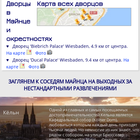
Дворцы
Карта всех дворцов
в
Майнце
и
окрестностях
♥ Дворец 'Biebrich Palace' Wiesbaden, 4.9 км от центра.
На карте
Фото
♥ Дворец 'Ducal Palace' Wiesbaden, 9.4 км от центра.
На
карте
Фото
ЗАГЛЯНЕМ К СОСЕДЯМ МАЙНЦА НА ВЫХОДНЫХ ЗА
НЕСТАНДАРТНЫМИ РАЗВЛЕЧЕНИЯМИ
Одной из главных и самых посещаемых
Кёльн
достопримечательностей Кельна является
Кафедральный собор (Kölner Dom),
любоваться которым каждый день приходят
тысячи людей. Но немногие из них знают, что
рядом с собором, на улице Брюсселер
штрассе (Brüsseler Platz), ... Открыть »