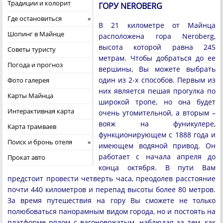
Традиции и колорит
ГОРУ NEROBERG
Где остановиться
В 21 километре от Майнца
Шопинг в Майнце
расположена гора Neroberg,
высота которой равна 245
Советы туристу
метрам. Чтобы добраться до ее
Погода и прогноз
вершины, Вы можете выбрать
один из 2-х способов. Первым из
Фото галерея
них является пешая прогулка по
Карты Майнца
широкой тропе, но она будет
Интерактивная карта
очень утомительной, а вторым –
вояж на фуникулере,
Карта трамваев
функционирующем с 1888 года и
Поиск и бронь отеля
имеющем водяной привод. Он
работает с начала апреля до
Прокат авто
конца октября. В пути Вам
предстоит провести четверть часа, преодолев расстояние
почти 440 километров и перепад высоты более 80 метров.
За время путешествия на гору Вы сможете не только
полюбоваться панорамным видом города, но и постоять на
платформе рядом с вагоновожатым, наблюдая за тем, как