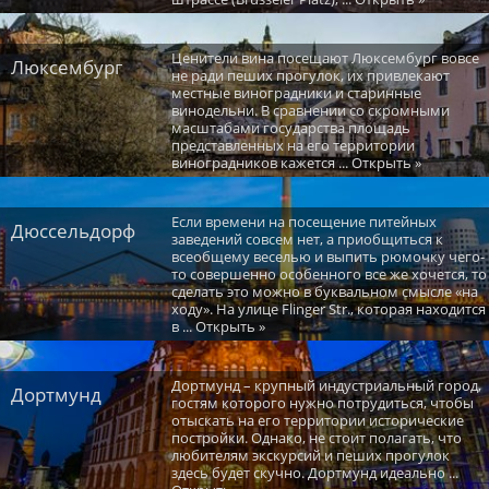
Ценители вина посещают Люксембург вовсе
Люксембург
не ради пеших прогулок, их привлекают
местные виноградники и старинные
винодельни. В сравнении со скромными
масштабами государства площадь
представленных на его территории
виноградников кажется ... Открыть »
Если времени на посещение питейных
Дюссельдорф
заведений совсем нет, а приобщиться к
всеобщему веселью и выпить рюмочку чего-
то совершенно особенного все же хочется, то
сделать это можно в буквальном смысле «на
ходу». На улице Flinger Str., которая находится
в ... Открыть »
Дортмунд – крупный индустриальный город,
Дортмунд
гостям которого нужно потрудиться, чтобы
отыскать на его территории исторические
постройки. Однако, не стоит полагать, что
любителям экскурсий и пеших прогулок
здесь будет скучно. Дортмунд идеально ...