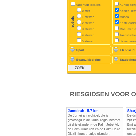
Autohuur locaties
Kunstgaleri
0 ster
Kerken/Tem
1 sterren
Musea
2 sterren
Kastelen/P
3 sterren
Monument
4 sterren
Toeristisch
5 sterren
Bezienswa
Sport
Eten/Geld
Beauty/Medicine
Stadsdien
RIESGIDSEN VOOR O
Jumeirah - 5.7 km
Shar
De Jumeirah archipel, die is
De dri
gevestigd in de Dubai regio, bestaat
zijn 
uit drie eilanden - de Palm Jebel Ali,
Emirat
de Palm Jumeirah en de Palm Deira.
toeri
Dit zijn kunstmatige eilanden,
ooste