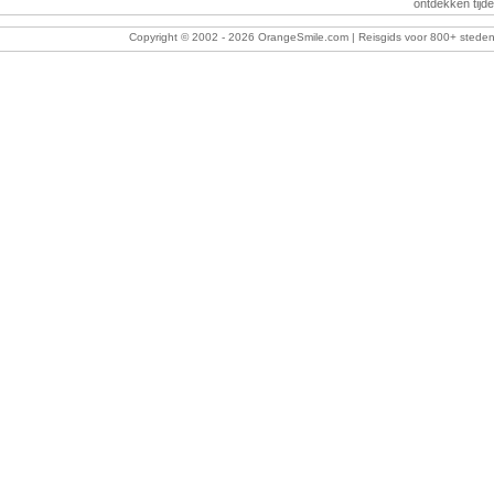
ontdekken tijde
Copyright © 2002 -
2026 OrangeSmile.com | Reisgids voor 800+ steden w