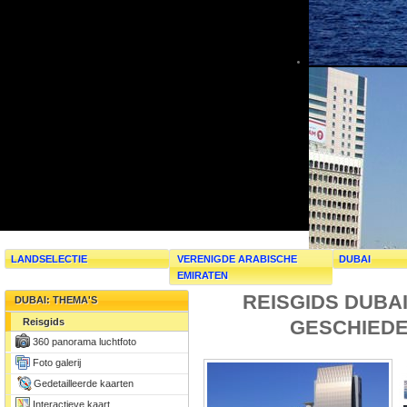
LANDSELECTIE
VERENIGDE ARABISCHE
DUBAI
EMIRATEN
REISGIDS DUBA
DUBAI: THEMA'S
GESCHIEDE
Reisgids
360 panorama luchtfoto
Foto galerij
Gedetailleerde kaarten
Interactieve kaart