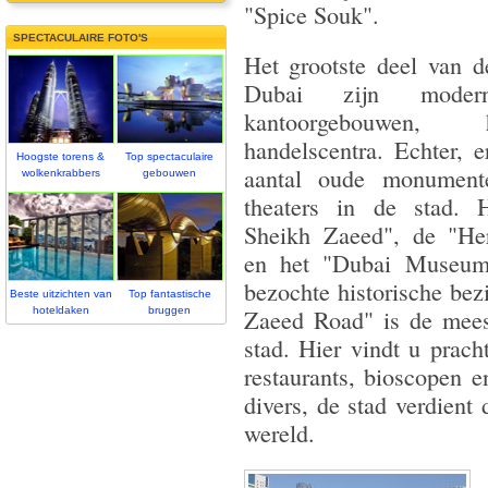
"Spice Souk".
SPECTACULAIRE FOTO'S
Het grootste deel van 
Dubai zijn modern
kantoorgebouwen,
handelscentra. Echter, 
Hoogste torens &
Top spectaculaire
aantal oude monument
wolkenkrabbers
gebouwen
theaters in de stad. 
Sheikh Zaeed", de "Her
en het "Dubai Museum"
bezochte historische be
Beste uitzichten van
Top fantastische
hoteldaken
bruggen
Zaeed Road" is de meest
stad. Hier vindt u prach
restaurants, bioscopen e
divers, de stad verdient 
wereld.