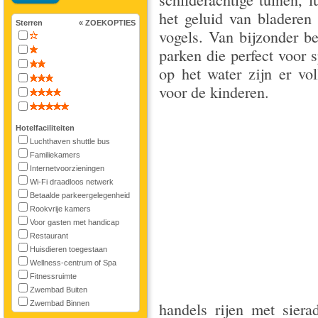
het geluid van bladeren
Sterren
« ZOEKOPTIES
vogels. Van bijzonder be
parken die perfect voor s
op het water zijn er vol
voor de kinderen.
Hotelfaciliteiten
Luchthaven shuttle bus
Familiekamers
Internetvoorzieningen
Wi-Fi draadloos netwerk
Betaalde parkeergelegenheid
Rookvrije kamers
Voor gasten met handicap
Restaurant
Huisdieren toegestaan
Wellness-centrum of Spa
Fitnessruimte
Zwembad Buiten
Zwembad Binnen
handels rijen met sier