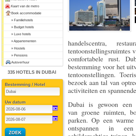
Kaart van de metro
Boek accommodatie
» Familiehotels
» Budget hotels
» Luxe hotels
handelscentra, res
» Appartementen
» Hostels
tentoonstellingsruimtes v
» Pensions
comfortabele rust. Dub
Autoverhuur
bestemming voor het uitv
335 HOTELS IN DUBAI
tentoonstellingen. Toe
bezoek aan tal van optr
Bestemming / Hotel
activiteiten en spannend
Uw datum
Dubai is gewoon een 
van groene ruimten, bo
parken. Op een warme
ontspannen in ee
schilderachtige tuinen, l