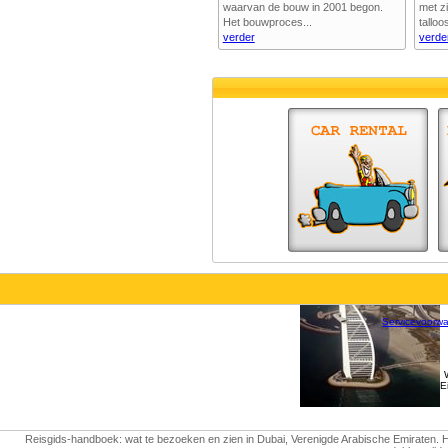
waarvan de bouw in 2001 begon.
met zi
Het bouwproces...
talloos
verder
verde
Servicevoorw
E
Reisgids-handboek: wat te bezoeken en zien in Dubai, Verenigde Arabische Emiraten. Het