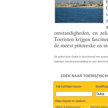
v
omstandigheden, en zeld
Toeristen krijgen fascin
de meest pittoreske en in
Dit artikel over Dubai is beschermd met auteu
wanneer met bronvermelding en een directe l
ZOEK NAAR TOERISTISCH
Adres/Objectnaam
Stad/Reg
Objecttypen te zoeken
Hotels & Autoverhuur
Touristic place