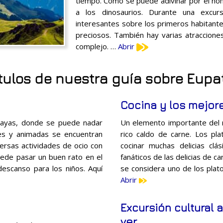
tiempo. Como se puede adivinar por el nom
a los dinosaurios. Durante una excurs
interesantes sobre los primeros habitant
preciosos. También hay varias atracciones
complejo. …
Abrir
tulos de nuestra guía sobre Eupa
Cocina y los mejor
 playas, donde se puede nadar
Un elemento importante del m
es y animadas se encuentran
rico caldo de carne. Los pla
versas actividades de ocio con
cocinar muchas delicias clá
puede pasar un buen rato en el
fanáticos de las delicias de 
escanso para los niños. Aquí
se considera uno de los plato
Abrir
Excursión cultural 
ver