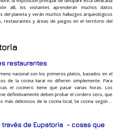
bre, la exposición principal de dinopark está dedicada
ión allí, los visitantes aprenderán muchos datos
es del planeta y verán muchos hallazgos arqueológicos
, restaurantes y áreas de juegos en el territorio del
toria
es restaurantes
enú nacional son los primeros platos, basados ​​en el
tos de la cocina karaí no difieren simplemente. Para
sicas el cocinero tiene que pasar varias horas. Los
carne definitivamente deben probar el cordero seco, que
s más deliciosos de la cocina local; Se cocina según …
a través de Eupatoria - cosas que