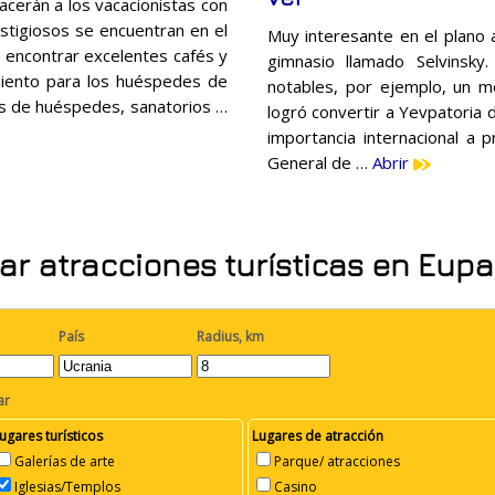
acerán a los vacacionistas con
stigiosos se encuentran en el
Muy interesante en el plano a
n encontrar excelentes cafés y
gimnasio llamado Selvinsk
amiento para los huéspedes de
notables, por ejemplo, un 
s de huéspedes, sanatorios …
logró convertir a Yevpatoria d
importancia internacional a 
General de …
Abrir
ar atracciones turísticas en Eupa
País
Radius, km
ar
ugares turísticos
Lugares de atracción
Galerías de arte
Parque/ atracciones
Iglesias/Templos
Casino