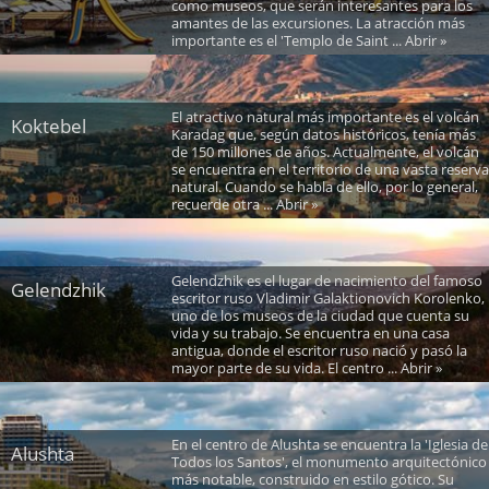
como museos, que serán interesantes para los
amantes de las excursiones. La atracción más
importante es el 'Templo de Saint ... Abrir »
El atractivo natural más importante es el volcán
Koktebel
Karadag que, según datos históricos, tenía más
de 150 millones de años. Actualmente, el volcán
se encuentra en el territorio de una vasta reserva
natural. Cuando se habla de ello, por lo general,
recuerde otra ... Abrir »
Gelendzhik es el lugar de nacimiento del famoso
Gelendzhik
escritor ruso Vladimir Galaktionovich Korolenko,
uno de los museos de la ciudad que cuenta su
vida y su trabajo. Se encuentra en una casa
antigua, donde el escritor ruso nació y pasó la
mayor parte de su vida. El centro ... Abrir »
En el centro de Alushta se encuentra la 'Iglesia de
Alushta
Todos los Santos', el monumento arquitectónico
más notable, construido en estilo gótico. Su