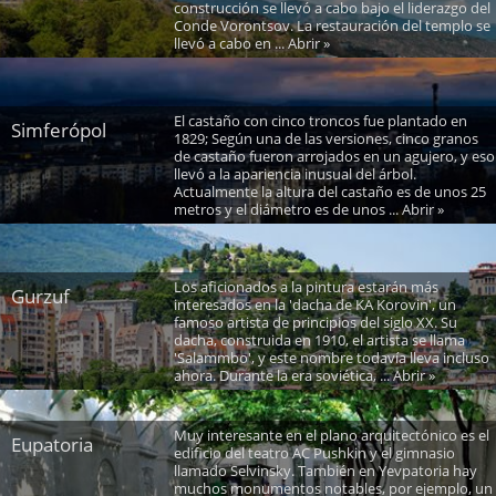
construcción se llevó a cabo bajo el liderazgo del
Conde Vorontsov. La restauración del templo se
llevó a cabo en ... Abrir »
El castaño con cinco troncos fue plantado en
Simferópol
1829; Según una de las versiones, cinco granos
de castaño fueron arrojados en un agujero, y eso
llevó a la apariencia inusual del árbol.
Actualmente la altura del castaño es de unos 25
metros y el diámetro es de unos ... Abrir »
Los aficionados a la pintura estarán más
Gurzuf
interesados ​​en la 'dacha de KA Korovin', un
famoso artista de principios del siglo XX. Su
dacha, construida en 1910, el artista se llama
'Salammbo', y este nombre todavía lleva incluso
ahora. Durante la era soviética, ... Abrir »
Muy interesante en el plano arquitectónico es el
Eupatoria
edificio del teatro AC Pushkin y el gimnasio
llamado Selvinsky. También en Yevpatoria hay
muchos monumentos notables, por ejemplo, un