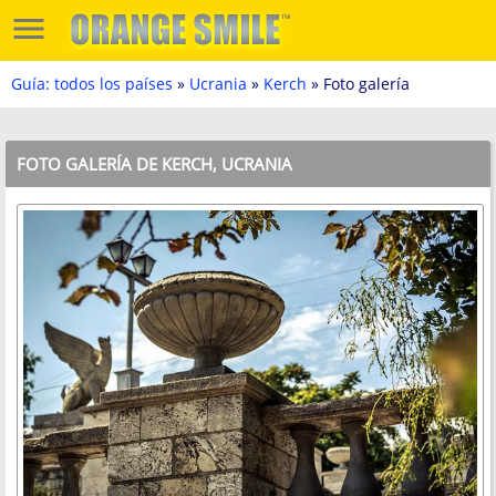
Guía: todos los países
»
Ucrania
»
Kerch
» Foto galería
FOTO GALERÍA DE KERCH, UCRANIA