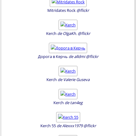
Mitridates Rock
@flickr
Kerch
de OlgaKh. @flickr
Дорога в Керчь
de alldmi @flickr
Kerch
de Valerie Guseva
Kerch
de tan4eg
Kerch 55
de Alexxx1979 @flickr