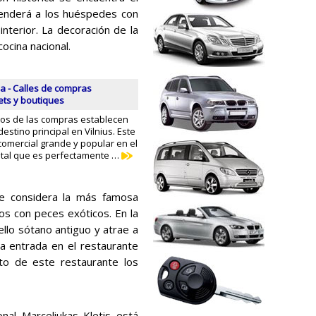
renderá a los huéspedes con
interior. La decoración de la
ocina nacional.
a - Calles de compras
lets y boutiques
os de las compras establecen
estino principal en Vilnius. Este
comercial grande y popular en el
pital que es perfectamente …
se considera la más famosa
os con peces exóticos. En la
ello sótano antiguo y atrae a
La entrada en el restaurante
to de este restaurante los
onal Marceliukas Kletis está