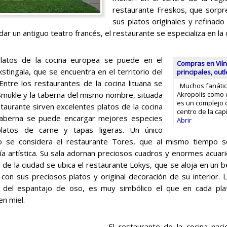
restaurante Freskos, que sorp
sus platos originales y refinado 
dar un antiguo teatro francés, el restaurante se especializa en la c
platos de la cocina europea se puede en el
Compras en Viln
stingala, que se encuentra en el territorio del
principales, out
Entre los restaurantes de la cocina lituana se
Muchos fanátic
Smukle y la taberna del mismo nombre, situada
Akropolis como d
es un complejo 
staurante sirven excelentes platos de la cocina
centro de la ca
 taberna se puede encargar mejores especies
Abrir
latos de carne y tapas ligeras. Un único
to se considera el restaurante Tores, que al mismo tiempo 
ía artística. Su sala adornan preciosos cuadros y enormes acuari
a de la ciudad se ubica el restaurante Lokys, que se aloja en un b
con sus preciosos platos y original decoración de su interior. 
 del espantajo de oso, es muy simbólico el que en cada pla
n miel.
El restaurante de la cocina naci