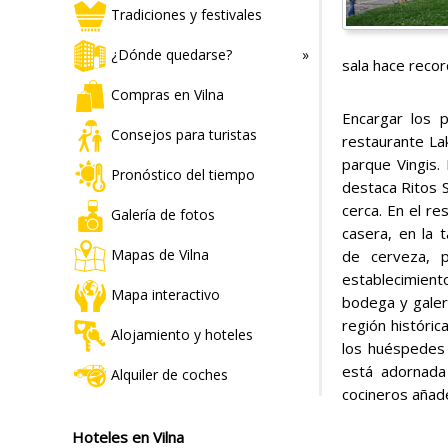
Tradiciones y festivales
¿Dónde quedarse?
sala hace recor
Compras en Vilna
Encargar los 
Consejos para turistas
restaurante Lak
parque Vingis. 
Pronóstico del tiempo
destaca Ritos 
cerca. En el re
Galería de fotos
casera, en la
Mapas de Vilna
de cerveza, p
establecimien
Mapa interactivo
bodega y galer
región históric
Alojamiento y hoteles
los huéspedes 
está adornada
Alquiler de coches
cocineros añade
Hoteles en Vilna