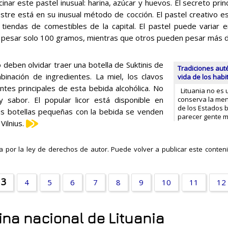
inar este pastel inusual: harina, azúcar y huevos. El secreto prin
stre está en su inusual método de cocción. El pastel creativo 
 tiendas de comestibles de la capital. El pastel puede variar 
pesar solo 100 gramos, mientras que otros pueden pesar más d
deben olvidar traer una botella de Suktinis de
Tradiciones auté
mbinación de ingredientes. La miel, los clavos
vida de los habi
ntes principales de esta bebida alcohólica. No
Lituania no es u
y sabor. El popular licor está disponible en
conserva la ment
de los Estados b
las botellas pequeñas con la bebida se venden
parecer gente m
ilnius.
a por la ley de derechos de autor. Puede volver a publicar este contenid
3
4
5
6
7
8
9
10
11
12
ina nacional de Lituania