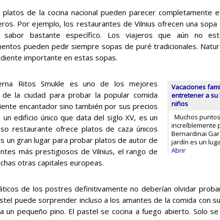
 platos de la cocina nacional pueden parecer completamente 
eros. Por ejemplo, los restaurantes de Vilnius ofrecen una sopa
 sabor bastante específico. Los viajeros que aún no est
entos pueden pedir siempre sopas de puré tradicionales. Natur
ediente importante en estas sopas.
erna Ritos Smukle es uno de los mejores
Vacaciones fami
 de la ciudad para probar la popular comida
entretener a su 
niños
biente encantador sino también por sus precios
 un edificio único que data del siglo XV, es un
Muchos puntos d
increíblemente p
oso restaurante ofrece platos de caza únicos
Bernardinai Gar
s un gran lugar para probar platos de autor de
jardín es un lug
Abrir
ntes más prestigiosos de Vilnius, el rango de
chas otras capitales europeas.
áticos de los postres definitivamente no deberían olvidar probar 
stel puede sorprender incluso a los amantes de la comida con su
a un pequeño pino. El pastel se cocina a fuego abierto. Solo se