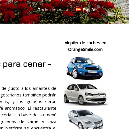
Todos los países
Español
Alquiler de coches en
OrangeSmile.com
 para cenar -
n de gusto a los amantes de
vegetarianos tambiñen podrán
rías, y los golosos serán
é aromático. El restaurante
vecería . La base de su menú
 gollerías de carne y caza
n histórica se encuentra el