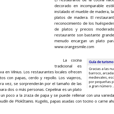
decorado en incomparable estil
instalado el mueble de madera, la
platos de madera. El restaurant
reconocimiento de los huéspedes
de platos y precios moderado
restaurante son bastante grande
menudo encargan un plato par
www.orangesmile.com
La cocina
Guía de turismo 
tradicional es
Gracias a las n
tiva en Vilnius. Los restaurantes locales ofrecen
barroco, arcada
os con papas, cerdo y repollo. Los viajeros,
medievales, esc
por pequeñas pla
mera vez, se sorprenderán por el tamaño de las
a gran número
 para dos o más personas. Cepelinai es un plato
 un poco a la zraza de papa y se puede rellenar con una varieda
el pudín de Plokštainis. Kugelis, papas asadas con tocino o carne 