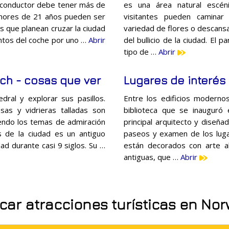
 El conductor debe tener más de
es una área natural escén
enores de 21 años pueden ser
visitantes pueden caminar
as que planean cruzar la ciudad
variedad de flores o descans
ntos del coche por uno …
Abrir
del bullicio de la ciudad. El 
tipo de …
Abrir
ich - cosas que ver
Lugares de interés
ral y explorar sus pasillos.
Entre los edificios modern
osas y vidrieras talladas son
biblioteca que se inauguró 
siendo los temas de admiración
principal arquitecto y diseñ
 de la ciudad es un antiguo
paseos y examen de los luga
dad durante casi 9 siglos. Su …
están decorados con arte al
antiguas, que …
Abrir
car atracciones turísticas en Nor