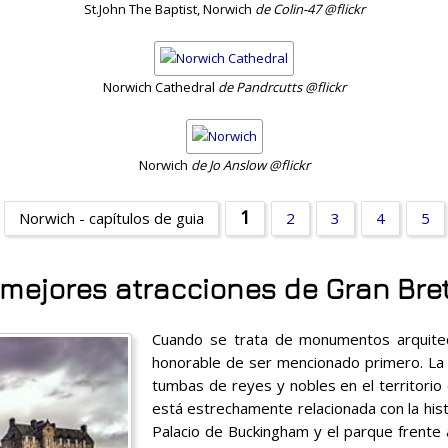
St.John The Baptist, Norwich
de Colin-47 @flickr
Norwich Cathedral
de Pandrcutts @flickr
Norwich
de Jo Anslow @flickr
1
Norwich - capítulos de guia
2
3
4
5
 mejores atracciones de Gran Bre
Cuando se trata de monumentos arquitec
honorable de ser mencionado primero. La 
tumbas de reyes y nobles en el territorio 
está estrechamente relacionada con la histor
Palacio de Buckingham y el parque frente