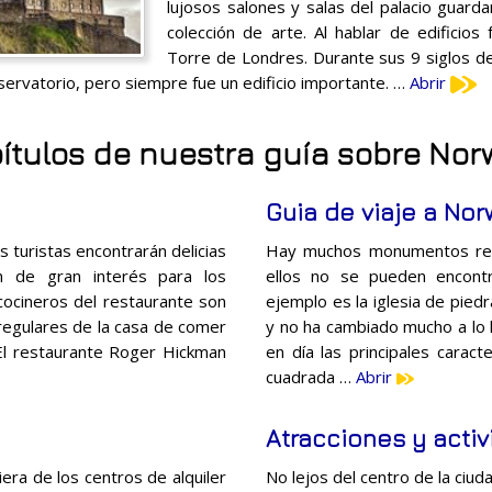
lujosos salones y salas del palacio guardan
colección de arte. Al hablar de edificio
Torre de Londres. Durante sus 9 siglos d
bservatorio, pero siempre fue un edificio importante. …
Abrir
ítulos de nuestra guía sobre Nor
Guia de viaje a Nor
 turistas encontrarán delicias
Hay muchos monumentos reli
án de gran interés para los
ellos no se pueden encontr
 cocineros del restaurante son
ejemplo es la iglesia de pied
 regulares de la casa de comer
y no ha cambiado mucho a lo l
El restaurante Roger Hickman
en día las principales caract
cuadrada …
Abrir
Atracciones y acti
era de los centros de alquiler
No lejos del centro de la ciuda