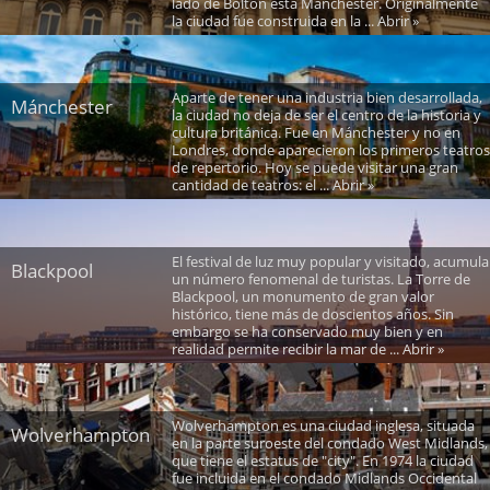
lado de Bolton está Manchester. Originalmente
la ciudad fue construida en la ... Abrir »
Aparte de tener una industria bien desarrollada,
Mánchester
la ciudad no deja de ser el centro de la historia y
cultura británica. Fue en Mánchester y no en
Londres, donde aparecieron los primeros teatros
de repertorio. Hoy se puede visitar una gran
cantidad de teatros: el ... Abrir »
El festival de luz muy popular y visitado, acumula
Blackpool
un número fenomenal de turistas. La Torre de
Blackpool, un monumento de gran valor
histórico, tiene más de doscientos años. Sin
embargo se ha conservado muy bien y en
realidad permite recibir la mar de ... Abrir »
Wolverhampton es una ciudad inglesa, situada
Wolverhampton
en la parte suroeste del condado West Midlands,
que tiene el estatus de "city". En 1974 la ciudad
fue incluida en el condado Midlands Occidental