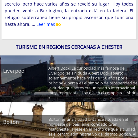
secreto, pero hace varios años se reveló su lugar. Hoy todos
pueden venir a Burlington, la entrada está en la ladera. El
refugio subterráneo tiene su propio ascensor que funciona
hasta ahora. …
Leer más
TURISMO EN REGIONES CERCANAS A CHESTER
Albert Dock. La curiosidad más famosa de
Liverpool
Liverpool es sin duda Albert Dock abierto
solemnemente hace más de 150 años por el
príncipe Albert y es el símbolo de prosperidad de
la ciudad que antes era un puerto internacional
muy importante. Hoy día en el complejo ... Abrir
»
Bolton es una ciudad británica situada en el
Bolton
noroeste del país, en el condado Gran
Manchester. Fíjese en el hecho de que la ciudad
es el centro administrativo del distrito Bolton. Al