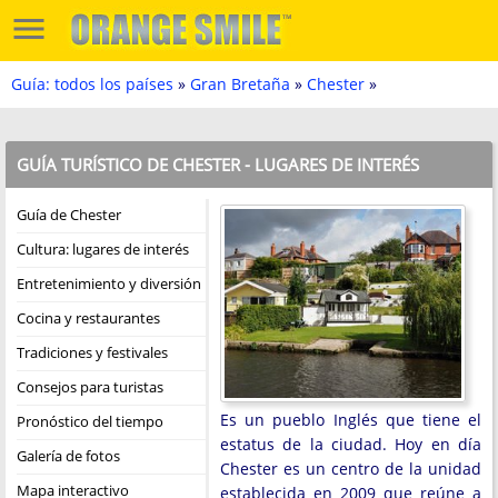
Guía: todos los países
»
Gran Bretaña
»
Chester
»
GUÍA TURÍSTICO DE CHESTER - LUGARES DE INTERÉS
Guía de Chester
Cultura: lugares de interés
Entretenimiento y diversión
Cocina y restaurantes
Tradiciones y festivales
Consejos para turistas
Es un pueblo Inglés que tiene el
Pronóstico del tiempo
estatus de la ciudad. Hoy en día
Galería de fotos
Chester es un centro de la unidad
Mapa interactivo
establecida en 2009 que reúne a