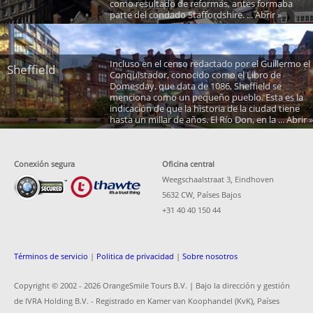
como resultado de reformas, antes formaba
parte del condado Staffordshire. ... Abrir »
Incluso en el censo redactado por el Guillermo el
Sheffield
Conquistador, conocido como el Libro de
Domesday, que data de 1086, Sheffield se
menciona como un pequeño pueblo. Esta es la
indicación de que la historia de la ciudad tiene
hasta un millar de años. El Río Don, en la ... Abrir »
Conexión segura
Oficina central
Weegschaalstraat 3, Eindhoven
5632 CW, Países Bajos
+31 40 40 150 44
Términos de servicio
|
Politica de privacidad
|
Sobre nosotros
Copyright © 2002 -
2026 OrangeSmile Tours B.V. | Bajo la dirección y gestión
de IVRA Holding B.V. - Registrado en Kamer van Koophandel (KvK), Países