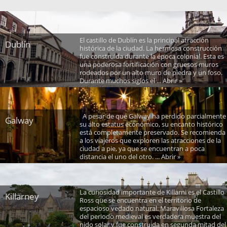
El castillo de Dublín es la principal atracción
Dublín
histórica de la ciudad. La hermosa construcción
fue construida durante la época colonial. Esta es
una poderosa fortificación con gruesos muros
rodeados por un alto muro de piedra y un foso.
Durante muchos siglos el ... Abrir »
A pesar de que Galway ha perdido parcialmente
Galway
su alto estatus económico, su encanto histórico
está completamente preservado. Se recomienda
a los viajeros que exploren las atracciones de la
ciudad a pie, ya que se encuentran a poca
distancia el uno del otro. ... Abrir »
La curiosidad importante de Killarni es el Castillo
Killarney
Ross que se encuentra en el territorio de
espacioso vedado natural. Maravillosa Fortaleza
del periodo medieval es verdadera muestra del
nido solar y fue construida en segunda mitad del