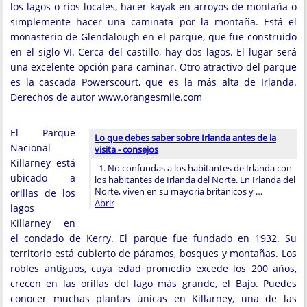
los lagos o ríos locales, hacer kayak en arroyos de montaña o
simplemente hacer una caminata por la montaña. Está el
monasterio de Glendalough en el parque, que fue construido
en el siglo VI. Cerca del castillo, hay dos lagos. El lugar será
una excelente opción para caminar. Otro atractivo del parque
es la cascada Powerscourt, que es la más alta de Irlanda.
Derechos de autor www.orangesmile.com
El Parque
Lo que debes saber sobre Irlanda antes de la
Nacional
visita - consejos
Killarney está
1. No confundas a los habitantes de Irlanda con
ubicado a
los habitantes de Irlanda del Norte. En Irlanda del
Norte, viven en su mayoría británicos y …
orillas de los
Abrir
lagos
Killarney en
el condado de Kerry. El parque fue fundado en 1932. Su
territorio está cubierto de páramos, bosques y montañas. Los
robles antiguos, cuya edad promedio excede los 200 años,
crecen en las orillas del lago más grande, el Bajo. Puedes
conocer muchas plantas únicas en Killarney, una de las