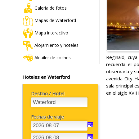
Galería de fotos
Mapas de Waterford
Mapa interactivo
Alojamiento y hoteles
Reginald, cuy
Alquiler de coches
recuerda el p
observarla y s
Hoteles en Waterford
avenida City H
sala principal 
en el siglo XVI
Destino / Hotel
Fechas de viaje