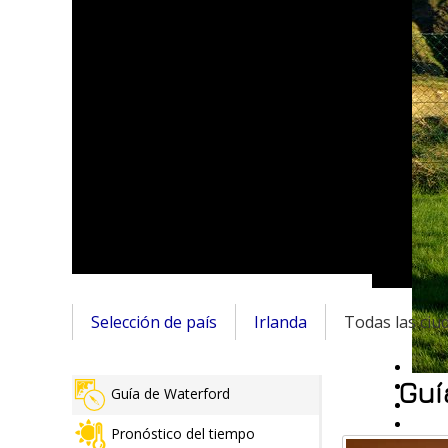
Selección de país
Irlanda
Todas las ciu
Guí
Guía de Waterford
Pronóstico del tiempo