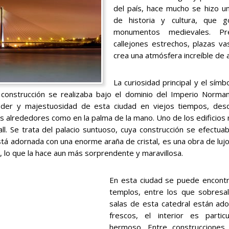
del país, hace mucho se hizo u
de historia y cultura, que 
monumentos medievales. Preci
callejones estrechos, plazas v
crea una atmósfera increíble de 
La curiosidad principal y el sím
a construcción se realizaba bajo el dominio del Imperio Nor
oder y majestuosidad de esta ciudad en viejos tiempos, de
us alrededores como en la palma de la mano. Uno de los edificios
all. Se trata del palacio suntuoso, cuya construcción se efectua
está adornada con una enorme araña de cristal, es una obra de luj
II, lo que la hace aun más sorprendente y maravillosa.
En esta ciudad se puede encontra
templos, entre los que sobresal
salas de esta catedral están ad
frescos, el interior es partic
hermoso. Entre construcciones