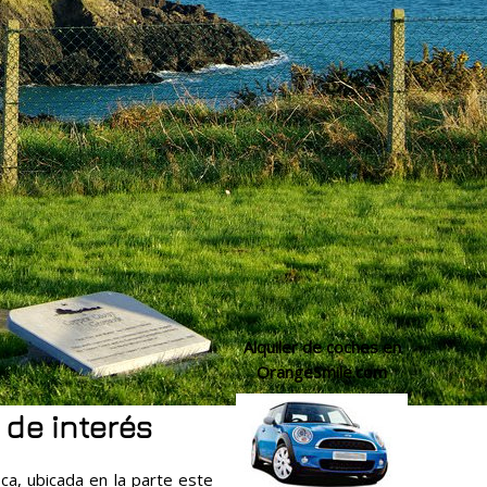
Alquiler de coches en
OrangeSmile.com
 de interés
ca, ubicada en la parte este