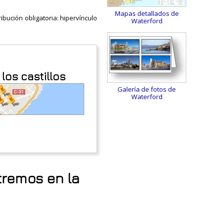
Mapas detallados de
ibución obligatoria: hipervínculo
Waterford
los castillos
Galería de fotos de
Waterford
tremos en la