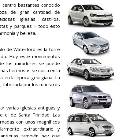
n centro bastantes conocido
goza de gran cantidad de
osas iglesias, castillos,
astas y parques – todo esto
armonía y belleza.
bolo de Waterford es la torre
mando. Hoy este monumentos
sde los miradores se puede
 más hermosos se ubica en la
ba en la época georgiana. La
o, fabricada por los maestros
r varias iglesias antiguas y
e el de Santa Trinidad. Las
ornadas con unos magníficos
ularmente extraordinario y
 antiguas también hay que