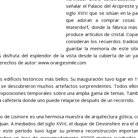
señalar el Palacio del Arcipreste 
siglo XVIII que se sitúan en la pa
que adoran a comprar cosas 
Waterdorf, donde la fábrica más 
produce artículos de cristal. Copa
consideran los recuerdos tradic
guardar la memoria de este siti
 disfruta del esplendor de la vista desde la cubierta de un y
 Derechos de autor: www.orangesmile.com
ificios históricos más bellos. Su inauguración tuvo lugar en 1
d y se descubrieron muchos artefactos sorprendentes. Todos ell
exposiciones temporales sobre una amplia gama de temas. Tambi
a cafetería donde uno puede relajarse después de un recorrido.
illo de Lismore es una hermosa muestra de arquitectura gótica, 
 Juan. A mediados del siglo XVIII, el duque de Devonshire era el d
 este período tuvo lugar su primera reconstrucción importan
o cubre un área de aproximadamente 60000 metros cuadrados. 