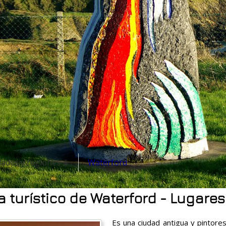
dades y regiones ⇓
Waterford
a turístico de Waterford - Lugares
Es una ciudad antigua y pintores