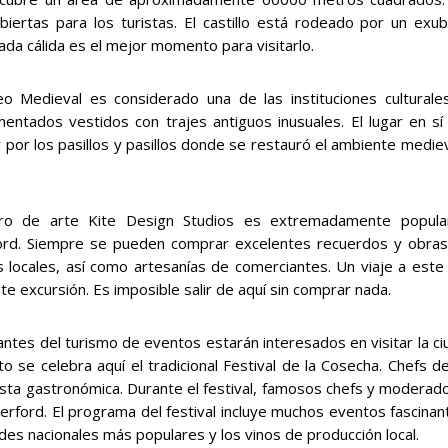
biertas para los turistas. El castillo está rodeado por un exub
da cálida es el mejor momento para visitarlo.
o Medieval es considerado una de las instituciones culturale
imentados vestidos con trajes antiguos inusuales. El lugar en 
 por los pasillos y pasillos donde se restauró el ambiente medie
tro de arte Kite Design Studios es extremadamente popul
ord. Siempre se pueden comprar excelentes recuerdos y obra
s locales, así como artesanías de comerciantes. Un viaje a este
te excursión. Es imposible salir de aquí sin comprar nada.
ntes del turismo de eventos estarán interesados en visitar la c
 se celebra aquí el tradicional Festival de la Cosecha. Chefs d
esta gastronómica. Durante el festival, famosos chefs y moderad
erford. El programa del festival incluye muchos eventos fascina
ades nacionales más populares y los vinos de producción local.