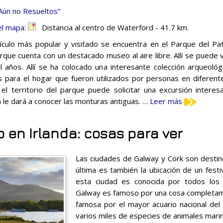
Aún no Resueltos”
el mapa:
Distancia al centro de Waterford - 41.7 km.
ículo más popular y visitado se encuentra en el Parque del Pat
rque cuenta con un destacado museo al aire libre. Allí se puede 
l años. Allí se ha colocado una interesante colección arqueológ
os para el hogar que fueron utilizados por personas en diferen
el territorio del parque puede solicitar una excursión interes
 le dará a conocer las monturas antiguas. …
Leer más
 en Irlanda: cosas para ver
Las ciudades de Galway y Cork son destino
última es también la ubicación de un festi
esta ciudad es conocida por todos los
Galway es famoso por una cosa completame
famosa por el mayor acuario nacional del 
varios miles de especies de animales mari