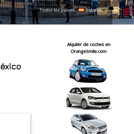
Todos los países
Español
Alquiler de coches en
OrangeSmile.com
éxico