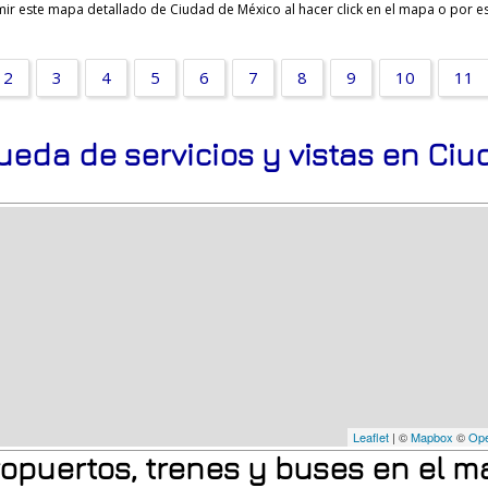
ir este mapa detallado de Ciudad de México al hacer click en el mapa o por es
2
3
4
5
6
7
8
9
10
11
ueda de servicios y vistas en Ci
Leaflet
| ©
Mapbox
©
Ope
ropuertos, trenes y buses en el 