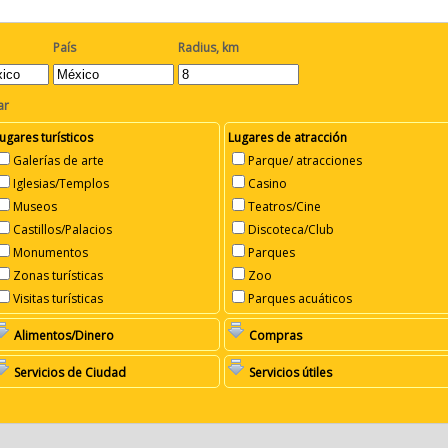
País
Radius, km
ar
ugares turísticos
Lugares de atracción
Galerías de arte
Parque/ atracciones
Iglesias/Templos
Casino
Museos
Teatros/Cine
Castillos/Palacios
Discoteca/Club
Monumentos
Parques
Zonas turísticas
Zoo
Visitas turísticas
Parques acuáticos
Alimentos/Dinero
Compras
Servicios de Ciudad
Servicios útiles