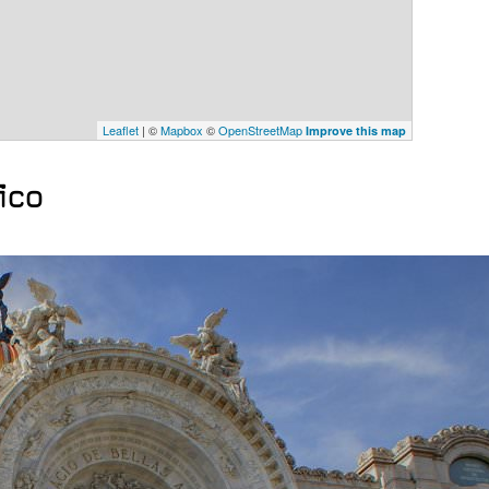
Leaflet
| ©
Mapbox
©
OpenStreetMap
Improve this map
ico