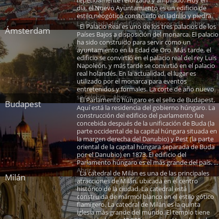
día, el Nuevo Ayuntamiento es un edificio de
estilo neogótico construido en ladrillo y piedra.
La fachada del edificio está decorada ... Abrir »
El Palacio Real es uno de los tres palacios de los
Ámsterdam
Países Bajos a disposición del monarca. El palacio
ha sido construido para servir como un
ayuntamiento en la Edad de Oro. Más tarde, el
edificio se convirtió en el palacio real del rey Luis
Napoleón, y más tarde se convirtió en el palacio
real holandés. En la actualidad, el lugar es
utilizado por el monarca para eventos
entretenidos y formales. La corte de año nuevo
se celebra ... Abrir »
El Parlamento húngaro es el sello de Budapest.
Budapest
Aquí está la residencia del gobierno húngaro. La
construcción del edificio del parlamento fue
concebida después de la unificación de Buda (la
parte occidental de la capital húngara situada en
la margen derecha del Danubio) y Pest (la parte
oriental de la capital húngara separada de Buda
por el Danubio) en 1873. El edificio del
Parlamento húngaro es el más grande del país. ...
Abrir »
La catedral de Milán es una de las principales
Milán
atracciones de Milán, ubicada en el centro
histórico de la ciudad. La catedral está
construida de mármol blanco en el estilo gótico
flamígero. La catedral de Milán es la quinta
iglesia más grande del mundo. El templo tiene