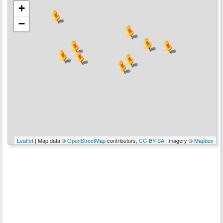
+
−
Leaflet
| Map data ©
OpenStreetMap
contributors,
CC-BY-SA
, Imagery ©
Mapbox