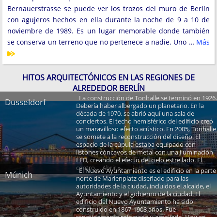
Bernauerstrasse se puede ver los trozos del muro de Berlín
con agujeros hechos en ella durante la noche de 9 a 10 de
noviembre de 1989. Es un lugar memorable donde también
se conserva un terreno que no pertenece a nadie. Uno …
Más
HITOS ARQUITECTÓNICOS EN LAS REGIONES DE
ALREDEDOR BERLÍN
La construcción de Tonhalle se terminó en 1926.
Dusseldorf
Debería haber albergado un planetario. En la
década de 1970, se abrió aquí una sala de
conciertos. El techo hemisférico del edificio creó
un maravilloso efecto acústico. En 2005, Tonhalle
se somete a la reconstrucción del diseño. El
espacio de la cúpula estaba equipado con
listones cóncavos de metal con una iluminación
LED, creando el efecto del cielo estrellado. El
centro ... Abrir »
El Nuevo Ayuntamiento es el edificio en la parte
Múnich
norte de Marienplatz diseñado para las
autoridades de la ciudad, incluidos el alcalde, el
Ayuntamiento y el gobierno de la ciudad. El
edificio del Nuevo Ayuntamiento ha sido
construido en 1867-1908 años. Fue
repetidamente reforzado y ampliado. Hoy en