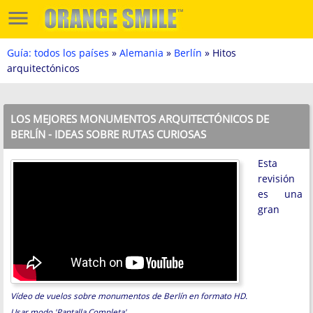
Guía: todos los países
»
Alemania
»
Berlín
» Hitos
arquitectónicos
LOS MEJORES MONUMENTOS ARQUITECTÓNICOS DE
BERLÍN - IDEAS SOBRE RUTAS CURIOSAS
Esta
revisión
es una
gran
Vídeo de vuelos sobre monumentos de Berlín en formato HD.
Usar modo 'Pantalla Completa'.