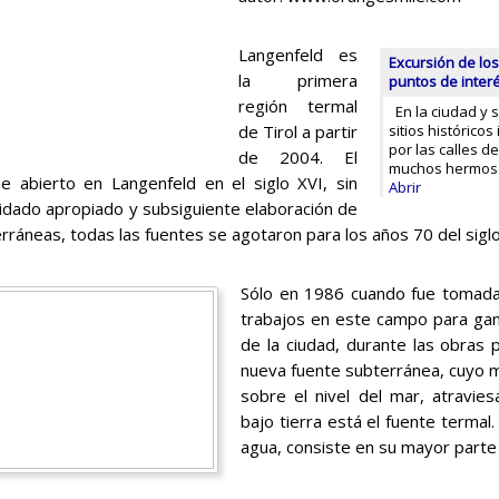
Langenfeld es
Excursión de los
la primera
puntos de inter
región termal
En la ciudad y 
de Tirol a partir
sitios histórico
por las calles d
de 2004. El
muchos hermosos
e abierto en Langenfeld en el siglo XVI, sin
Abrir
idado apropiado y subsiguiente elaboración de
rráneas, todas las fuentes se agotaron para los años 70 del siglo
Sólo en 1986 cuando fue tomada 
trabajos en este campo para gan
de la ciudad, durante las obras 
nueva fuente subterránea, cuyo m
sobre el nivel del mar, atravie
bajo tierra está el fuente termal.
agua, consiste en su mayor parte