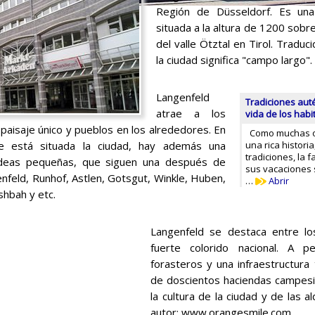
Región de Düsseldorf. Es una
situada a la altura de 1200 sobre
del valle Ötztal en Tirol. Tradu
la ciudad significa "campo largo"
Langenfeld
Tradiciones auté
atrae a los
vida de los hab
 paisaje único y pueblos en los alrededores. En
Como muchas o
de está situada la ciudad, hay además una
una rica histori
tradiciones, la 
ldeas pequeñas, que siguen una después de
sus vacaciones 
nfeld, Runhof, Astlen, Gotsgut, Winkle, Huben,
…
Abrir
shbah y etc.
Langenfeld se destaca entre l
fuerte colorido nacional. A
forasteros y una infraestructura 
de doscientos haciendas campesi
la cultura de la ciudad y de las 
autor: www.orangesmile.com