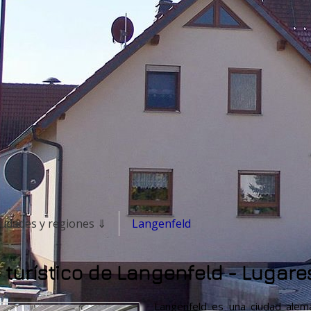
iudades y regiones ⇓
Langenfeld
 turístico de Langenfeld - Lugare
Langenfeld es una ciudad alem