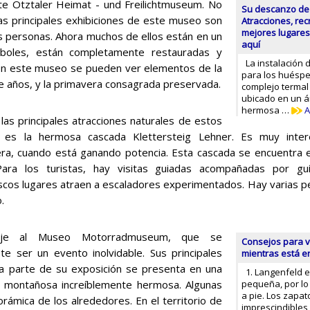
te Otztaler Heimat - und Freilichtmuseum. No
Su descanzo de 
Las principales exhibiciones de este museo son
Atracciones, rec
mejores lugares
las personas. Ahora muchos de ellos están en un
aquí
rboles, están completamente restauradas y
La instalación 
 En este museo se pueden ver elementos de la
para los huéspe
de años, y la primavera consagrada preservada.
complejo termal
ubicado en un á
hermosa …
A
las principales atracciones naturales de estos
s es la hermosa cascada Klettersteig Lehner. Es muy intere
ra, cuando está ganando potencia. Esta cascada se encuentra
. Para los turistas, hay visitas guiadas acompañadas por g
scos lugares atraen a escaladores experimentados. Hay varias p
.
aje al Museo Motorradmuseum, que se
Consejos para v
e ser un evento inolvidable. Sus principales
mientras está e
na parte de su exposición se presenta en una
1. Langenfeld e
a montañosa increíblemente hermosa. Algunas
pequeña, por lo
a pie. Los zapa
rámica de los alrededores. En el territorio de
imprescindibles