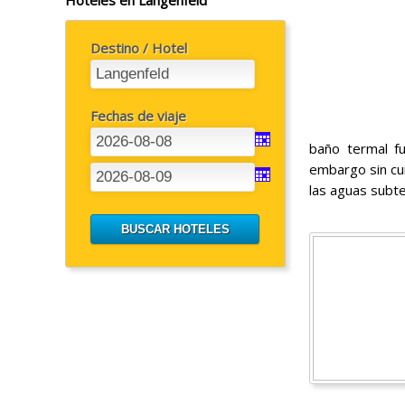
Destino / Hotel
Fechas de viaje
baño termal fu
embargo sin cu
las aguas subte