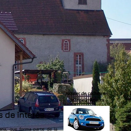
Alquiler de coches en
OrangeSmile.com
s de interés
ana, que forma parte de la