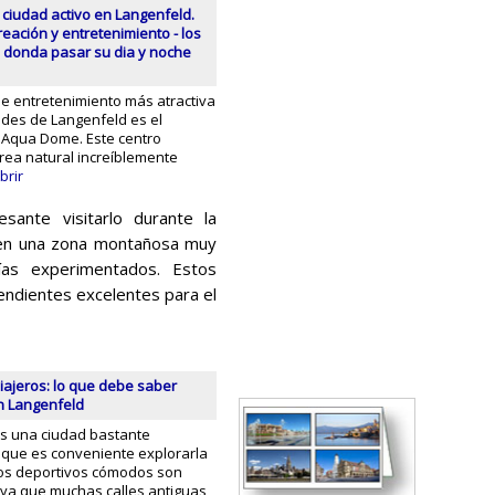
ciudad activo en Langenfeld.
reación y entretenimiento - los
 donda pasar su dia y noche
de entretenimiento más atractiva
des de Langenfeld es el
 Aqua Dome. Este centro
rea natural increíblemente
brir
sante visitarlo durante la
 en una zona montañosa muy
uías experimentados. Estos
endientes excelentes para el
iajeros: lo que debe saber
n Langenfeld
s una ciudad bastante
 que es conveniente explorarla
tos deportivos cómodos son
 ya que muchas calles antiguas