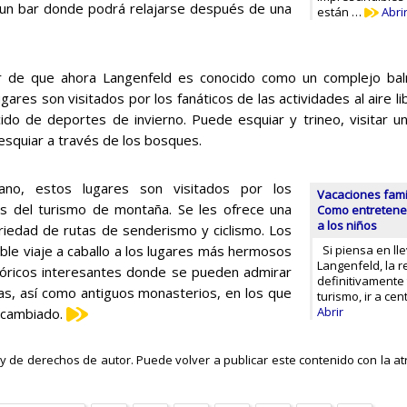
 un bar donde podrá relajarse después de una
están …
Abri
 de que ahora Langenfeld es conocido como un complejo baln
gares son visitados por los fanáticos de las actividades al aire l
ido de deportes de invierno. Puede esquiar y trineo, visitar u
 esquiar a través de los bosques.
ano, estos lugares son visitados por los
Vacaciones fami
os del turismo de montaña. Se les ofrece una
Como entretener
a los niños
riedad de rutas de senderismo y ciclismo. Los
ble viaje a caballo a los lugares más hermosos
Si piensa en lle
Langenfeld, la r
stóricos interesantes donde se pueden admirar
definitivamente
ricas, así como antiguos monasterios, en los que
turismo, ir a ce
Abrir
 cambiado.
ley de derechos de autor. Puede volver a publicar este contenido con la atr