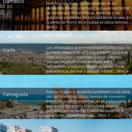
Damasco
Suleimaniah Souq, donde ademas de los
recuerdos diversos siempre se puede encontrar
las verduras y frutas frescas, especies y las
golosinas preferidas de los habitantes locales. En
la perte del Norte de la ciudad se ubica famoso ...
Abrir »
Los aficionados al entretenimiento deportivo les
Haifa
gustaría relajarse en el parque Hecht, ya que es
ideal para unas vacaciones activas. Césped
sedoso, un montón de senderos para
senderismo y ciclismo, impresionantes vistas
panorámicas del mar y parque infantil ... Abrir »
Para los viajeros recuerdos prefieren ir a la zona
Famagusta
del casco antiguo, como tiendas de souvenirs
lindos se pueden encontrar allí en cada vuelta. El
paseo marítimo sería bueno para paseos
relajados por la noche, incluso después de la
puesta del sol siempre está ... Abrir »