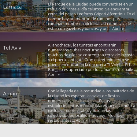
El Parque de la Ciudad puede convertirse en un
Lárnaca
refugio durante el día caluroso. Se encuentra
cerca del paseo Leoforos Grigori Afxentiou. En el
parque hay un montón de caminos para
caminar, montar en bicicleta, así como sala de
estar con gazebos y bancos, y un ... Abrir »
Al anochecer, los turistas encontrarán
Tel Aviv
numerosos clubes nocturnos y discotecas,
muchos de ellos se concentran cerca de la costa
y el puerto antiguo. Gran entretenimiento se
puede encontrar en la discoteca TLVnight. El bar
Bungalo es apreciado por los amantes del baile ...
Abrir »
Con la llegada de la oscuridad a los invitados de
Amán
la ciudad les esperan las salas de fiestas
numerosas y las discotecas. En los
establecimientos más populares juega la música
exclusivamente árabe, y actúan las
colectividades locales musicales. Muchos
restaurantes ... Abrir »