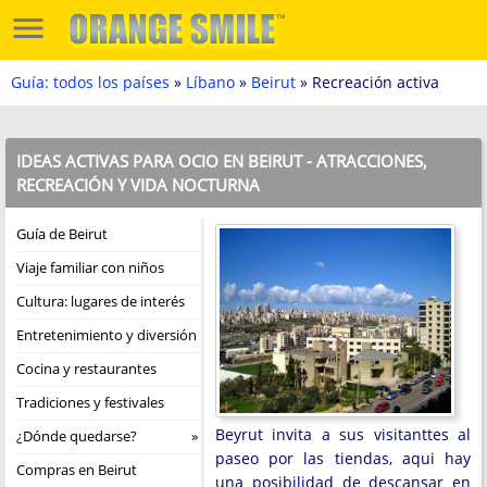
Guía: todos los países
»
Líbano
»
Beirut
» Recreación activa
IDEAS ACTIVAS PARA OCIO EN BEIRUT - ATRACCIONES,
RECREACIÓN Y VIDA NOCTURNA
Guía de Beirut
Viaje familiar con niños
Cultura: lugares de interés
Entretenimiento y diversión
Cocina y restaurantes
Tradiciones y festivales
Beyrut invita a sus visitanttes al
¿Dónde quedarse?
paseo por las tiendas, aqui hay
Compras en Beirut
una posibilidad de descansar en