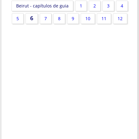
Beirut - capítulos de guia
1
2
3
4
6
5
7
8
9
10
11
12