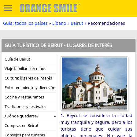
Guía: todos los países
»
Líbano
»
Beirut
» Recomendaciones
GUÍA TURÍSTICO DE BEIRUT - LUGARES DE INTERÉS
Guía de Beirut
Viaje familiar con niños
Cultura: lugares de interés
Entretenimiento y diversión
Cocina y restaurantes
Tradiciones y festivales
1.
Beyrut se considera la ciudad
¿Dónde quedarse?
muy tranquila y segura, pero a los
Compras en Beirut
turistas tiene que cuidar sus
Consejos para turistas
objetos personales. No vale la