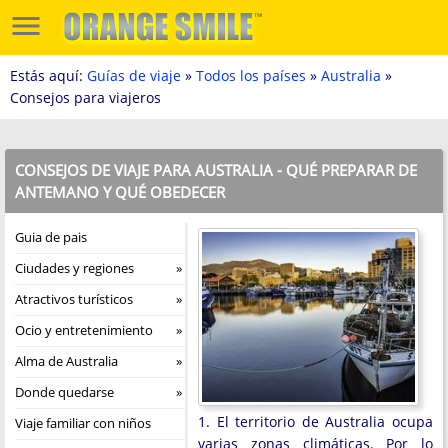
Estás aquí:
Guías de viaje
»
Todos los países
»
Australia
»
Consejos para viajeros
CONSEJOS DE VIAJE PARA AUSTRALIA - QUÉ PREPARAR DE
ANTEMANO Y QUÉ OBEDECER
Guia de pais
Ciudades y regiones
Atractivos turísticos
Ocio y entretenimiento
Alma de Australia
Donde quedarse
1. El territorio de Australia ocupa
Viaje familiar con niños
varias zonas climáticas. Por lo