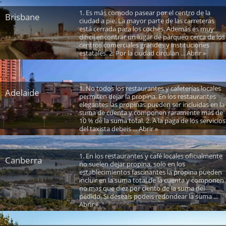
1. Es más comodo pasear por el centro de la
Brisbane
ciudad a pie. La mayor parte de las carreteras
está cerrada para los coches. Además es muy
dificil encontrar un lugar de parqueo cerca de los
centros comerciales grandes y instituciones
estatales. 2. Por la ciudad circulan ... Abrir »
1. No todos los restaurantes y cafeterías locales
Adelaide
permiten dejar la propina. En los restaurantes
elegantes las propinas pueden ser incluidas en la
suma de cuenta y componen raramente más de
10 % de la suma total. 2. A la paga de los servicios
del taxista debeis ... Abrir »
1. En los restaurantes y café locales oficialmente
Canberra
no suelen dejar propina, solo en los
establecimientos fascinantes la propina pueden
incluir en la suma total de la cuenta y componen
no mas que diez por ciento de la suma del
pedido. Si deseais podeis redondear la suma ...
Abrir »