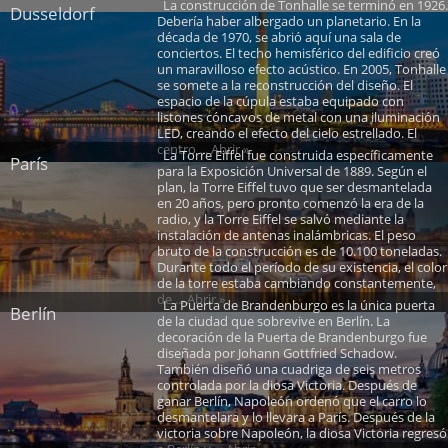
La construcción de Tonhalle se terminó en 1926.
Dusseldorf
Debería haber albergado un planetario. En la
década de 1970, se abrió aquí una sala de
conciertos. El techo hemisférico del edificio creó
un maravilloso efecto acústico. En 2005, Tonhalle
se somete a la reconstrucción del diseño. El
espacio de la cúpula estaba equipado con
listones cóncavos de metal con una iluminación
LED, creando el efecto del cielo estrellado. El
centro ... Abrir »
La Torre Eiffel fue construida específicamente
París
para la Exposición Universal de 1889. Según el
plan, la Torre Eiffel tuvo que ser desmantelada
en 20 años, pero pronto comenzó la era de la
radio, y la Torre Eiffel se salvó mediante la
instalación de antenas inalámbricas. El peso
bruto de la construcción es de 10.100 toneladas.
Durante todo el período de su existencia, el color
de la torre estaba cambiando constantemente,
de ... Abrir »
La Puerta de Brandenburgo es la única puerta
Berlín
de la ciudad que sobrevive en Berlín. La
decoración de la Puerta de Brandenburgo fue
diseñada por Johann Gottfried Schadow.
También diseñó una cuadriga de seis metros
controlada por la diosa Victoria. Después de
ganar Berlín, Napoleón ordenó que el carro lo
desmantelara y lo llevara a París. Después de la
victoria sobre Napoleón, la diosa Victoria regresó