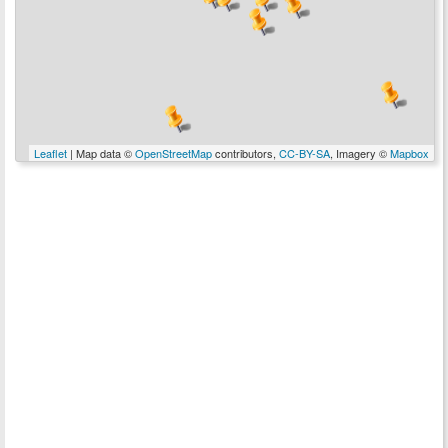
Leaflet
| Map data ©
OpenStreetMap
contributors,
CC-BY-SA
, Imagery ©
Mapbox