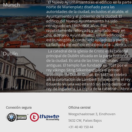
a Berlín y ... Abrir »
El Nuevo Ayuntamiento es el edificio en la parte
Múnich
norte de Marienplatz diseñado para las
autoridades de la ciudad, incluidos el alcalde, el
Ayuntamiento y el gobierno de la ciudad. El
edificio del Nuevo Ayuntamiento ha sido
construido en 1867-1908 años. Fue
repetidamente reforzado y ampliado. Hoy en
día, el Nuevo Ayuntamiento es un edificio de
estilo neogótico construido en ladrillo y piedra.
La fachada del edificio está decorada ... Abrir »
La catedral de la iglesia de Cristo es la catedral
Dublín
principal de Dublín situada en la parte histórica
de la ciudad. Es una de las tres catedrales
antiguas. El templo fue fundado en 1031 por el
rey vikingo Sitrig Silkenberd para el primer
arzobispo de Dublín Donat. En 1487 se celebró
allí la coronación de Lambert Simnel como el rey
Eduardo VI; una vez intentó sin éxito derrocar al
rey de Inglaterra. La cripta de la catedral ... Abrir »
Conexión segura
Oficina central
Weegschaalstraat 3, Eindhoven
5632 CW, Países Bajos
+31 40 40 150 44