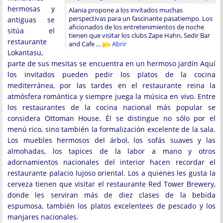
hermosas y
Alania propone a los invitados muchas
perspectivas para un fascinante pasatiempo. Los
antiguas se
aficionados de los entretenimientos de noche
sitúa el
tienen que visitar los clubs Zape Hahn, Sedir Bar
restaurante
and Cafe …
Abrir
Lokantasu,
parte de sus mesitas se encuentra en un hermoso jardín Aquí
los invitados pueden pedir los platos de la cocina
mediterránea, por las tardes en el restaurante reina la
atmósfera romántica y siempre juega la música en vivo. Entre
los restaurantes de la cocina nacional más popular se
considera Ottoman House. Él se distingue no sólo por el
menú rico, sino también la formalización excelente de la sala.
Los muebles hermosos del árbol, los sofás suaves y las
almohadas, los tapices de la labor a mano y otros
adornamientos nacionales del interior hacen recordar el
restaurante palacio lujoso oriental. Los a quienes les gusta la
cerveza tienen que visitar el restaurante Red Tower Brewery,
donde les serviran más de diez clases de la bebida
espumosa, también los platos excelentees de pescado y los
manjares nacionales.