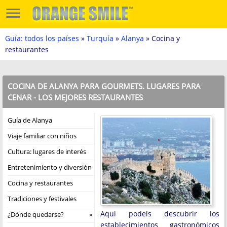
Guía: todos los países
»
Turquía
»
Alanya
» Cocina y
restaurantes
COCINA DE ALANYA PARA GOURMETS. LUGARES PARA
CENAR - LOS MEJORES RESTAURANTES
Guía de Alanya
Viaje familiar con niños
Cultura: lugares de interés
Entretenimiento y diversión
Cocina y restaurantes
Tradiciones y festivales
Aqui podeis descubrir los
¿Dónde quedarse?
establecimientos gastronómicos