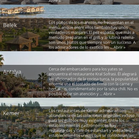
Abrir »
Los platos de los mariscos no frecuentan en el
Belek
menú, anque entre ellos también hay unos
verdaderos manjares.El pez espada, que más a
menudo preparan en el grill, y la lubina rellena-
son unos platos que siempre son un succeso. A
los admiradores de lo exotico les ... Abrir »
Cerca del embarcadero para los yates se
Antalya
encuentra el restaurante Kral Sofrasi. Él alegrará
los aficionados de la cocina turca, la popularidad
enorme usa el tostado de firma con la carne y
hortalizas, condimentado por la salsa chili. No es
posible dejar sin atención y ... Abrir »
Los restaurantes de Kemer admiraran con
Kemer
abundancia de las colaciones originales incluso
para los golosos muy exigentes. Entre los
establecimientos gastronomicos hay
restaurantes y café de estandart y verdaderos
establecimientos unicos que se consideran las