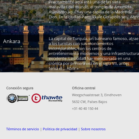
Precisamente aquí está una de las siete
maravillas del mundo, el templo de Artemida.
Asimismo aquí hay una capilla de la Madre de
Dios. En la ciudad Pamukkale Gerapolis se ... Abrir
»
La capital de Turquía, un balneario famoso, atrae
Ankara
a los turistas con sus monumentos
incomparables, con los centros de
entretenimiento modernos y una infraestructura
excelente. La ciudad fue mencionada en una
crónica por primera vez en el siglo VII, antes
tenía el ... Abrir »
Conexión segura
Oficina central
Weegschaalstraat 3, Eindhoven
5632 CW, Países Bajos
+31 40 40 150 44
Términos de servicio
|
Politica de privacidad
|
Sobre nosotros