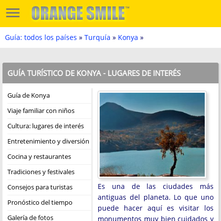
Guía: todos los países
»
Turquía
»
Konya
»
GUÍA TURÍSTICO DE KONYA - LUGARES DE INTERÉS
Guía de Konya
Viaje familiar con niños
Cultura: lugares de interés
Entretenimiento y diversión
Cocina y restaurantes
Tradiciones y festivales
Es una de las ciudades más
Consejos para turistas
antiguas del planeta. Lo que uno
Pronóstico del tiempo
puede hacer aquí es visitar los
Galería de fotos
monumentos muy bien cuidados y