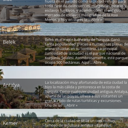
huella en el pasado como la ciudad-refugio para
toda clase de delincuentes, marginales, piratas y
esclavos fugitivos, y además como el antiguo
mercado de esclavos más grande de la Asia
Menor, y hoy en día es la ... Abrir »
Belek es el mejor balneario de Turquía. Ganó
Belek
tanta popularidad gracias a numerosas playas de
arena situadas en su territorio. La principal
curiosidad de la ciudad es el parque nacional de
Kurşunlu Şelalesi. Asombrosamente, este parque
ocupa 500 hectáreas. Aquí ... Abrir »
La localización muy afortunada de esta ciudad la
Antalya
hizo la más cálida y pintoresca en la costa de
Turquía. Como cualquier ciudad antigua, Antalya,
aparte de las playas, ofrece a sus visitantes un
gran surtido de rutas turísticas y excursiones.
Una de las ... Abrir »
Cerca de la ciudad se sitúa un centro muy
Kemer
famoso de la cultura antigua – Ephesus.