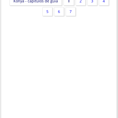
1
Konya - capítulos de guia
2
3
4
5
6
7