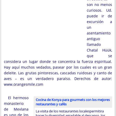
son no menos
curiosos. Ud.
puede ir de
excursión a
un
asentamiento
antiguo
llamado
Chatal Hüük,
que se
considera un lugar donde se concentra la fuerza espiritual.
Hay aquí muchos vedados, pasear por los cuales es un gran
deleite. Las grutas pintorescas, cascadas ruidosas y canto de
aves – es un verdadero paraíso. Derechos de autor:
www.orangesmile.com
El hermoso
Cocina de Konya para gourmets con los mejores
monasterio
restaurantes y cafés
de Mevlana
La visita de los restaurantes localespermitira
es uno de los
hacer la diversidad agradable al descanso, los