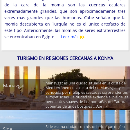
de la cara de la momia son las cuencas oculares
extremadamente grandes, que son aproximadamente tres
veces más grandes que las humanas. Cabe señalar que la
momia descubierta en Turquía no es el único artefacto de
este tipo. Anteriormente, las momias de seres extraterrestres
se encontraban en Egipto. …
Leer más
TURISMO EN REGIONES CERCANAS A KONYA
Manavgat es una ciudad situada en la costa del
Manavgat
Mediterráneo en la delta del río Manavgat y es
conocida por múltiples cascadas sorprendentes
e impetuosas. La ciudad se extiende al pie de las
pendientes suaves de las montañas del Tauro,
cubiertas de unos bosques ... Abrir »
Side es una ciudad con historia rica que dejó su
Side