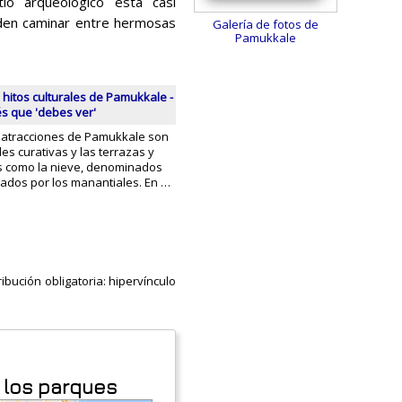
io arqueológico está casi
eden caminar entre hermosas
Galería de fotos de
Pamukkale
 hitos culturales de Pamukkale -
és que 'debes ver'
 atracciones de Pamukkale son
es curativas y las terrazas y
s como la nieve, denominados
mados por los manantiales. En …
ibución obligatoria: hipervínculo
 los parques