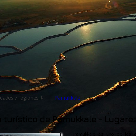
udades y regiones ⇓
Pamukkale
 turístico de Pamukkale - Lugares
Pamukkale es uno de los co