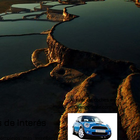
Alquiler de coches en
OrangeSmile.com
 de interés
mplejos más increíbles e