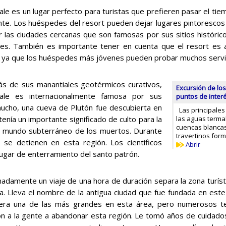
le es un lugar perfecto para turistas que prefieren pasar el tie
ante. Los huéspedes del resort pueden dejar lugares pintorescos
r las ciudades cercanas que son famosas por sus sitios históri
les. También es importante tener en cuenta que el resort es 
r, ya que los huéspedes más jóvenes pueden probar muchos servi
 de sus manantiales geotérmicos curativos,
Excursión de los
ale es internacionalmente famosa por sus
puntos de inter
cho, una cueva de Plutón fue descubierta en
Las principales
enía un importante significado de culto para la
las aguas termal
cuencas blanca
al mundo subterráneo de los muertos. Durante
travertinos for
se detienen en esta región. Los científicos
Abrir
l lugar de enterramiento del santo patrón.
adamente un viaje de una hora de duración separa la zona turísti
a. Lleva el nombre de la antigua ciudad que fue fundada en este si
 era una de las más grandes en esta área, pero numerosos t
on a la gente a abandonar esta región. Le tomó años de cuidado