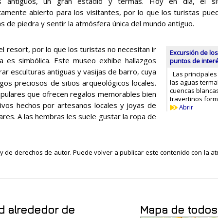
s antiguos, un gran estadio y termas. Hoy en día, el sit
amente abierto para los visitantes, por lo que los turistas pu
s de piedra y sentir la atmósfera única del mundo antiguo.
resort, por lo que los turistas no necesitan ir
Excursión de los
fa es simbólica. Este museo exhibe hallazgos
puntos de inter
r esculturas antiguas y vasijas de barro, cuya
Las principales
gos preciosos de sitios arqueológicos locales.
las aguas termal
cuencas blanca
opulares que ofrecen regalos memorables bien
travertinos for
ctivos hechos por artesanos locales y joyas de
Abrir
ares. A las hembras les suele gustar la ropa de
ley de derechos de autor. Puede volver a publicar este contenido con la atr
d alrededor de
Mapa de todos