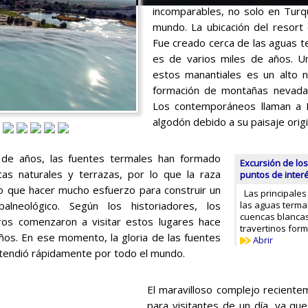
incomparables, no solo en Turqu
mundo. La ubicación del resort 
Fue creado cerca de las aguas t
es de varios miles de años. U
estos manantiales es un alto niv
formación de montañas nevada
Los contemporáneos llaman a 
algodón debido a su paisaje orig
 de años, las fuentes termales han formado
Excursión de los
cas naturales y terrazas, por lo que la raza
puntos de inter
 que hacer mucho esfuerzo para construir un
Las principales
alneológico. Según los historiadores, los
las aguas termal
cuencas blanca
ros comenzaron a visitar estos lugares hace
travertinos for
ños. En ese momento, la gloria de las fuentes
Abrir
xtendió rápidamente por todo el mundo.
El maravilloso complejo reciente
para visitantes de un día, ya que