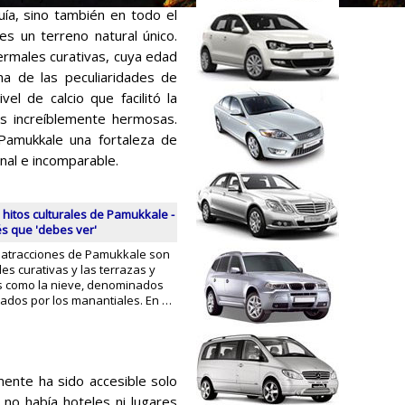
ía, sino también en todo el
es un terreno natural único.
ermales curativas, cuya edad
na de las peculiaridades de
el de calcio que facilitó la
s increíblemente hermosas.
Pamukkale una fortaleza de
inal e incomparable.
 hitos culturales de Pamukkale -
és que 'debes ver'
 atracciones de Pamukkale son
es curativas y las terrazas y
s como la nieve, denominados
mados por los manantiales. En …
mente ha sido accesible solo
 no había hoteles ni lugares