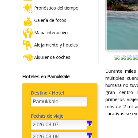
Pronóstico del tiempo
Galería de fotos
Mapa interactivo
Alojamiento y hoteles
Alquiler de coches
Durante miles
Hoteles en Pamukkale
múltiples cuen
humana no tuvo
gran centro b
Destino / Hotel
primeros viaje
más de 2 mil a
curativas se e
Fechas de viaje