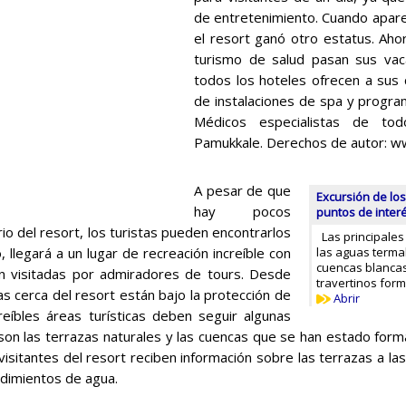
de entretenimiento. Cuando apare
el resort ganó otro estatus. Aho
turismo de salud pasan sus vaca
todos los hoteles ofrecen a sus 
de instalaciones de spa y progra
Médicos especialistas de to
Pamukkale. Derechos de autor: 
A pesar de que
Excursión de los
hay pocos
puntos de inter
io del resort, los turistas pueden encontrarlos
Las principales
 llegará a un lugar de recreación increíble con
las aguas termal
cuencas blanca
on visitadas por admiradores de tours. Desde
travertinos for
as cerca del resort están bajo la protección de
Abrir
íbles áreas turísticas deben seguir algunas
 son las terrazas naturales y las cuencas que se han estado for
visitantes del resort reciben información sobre las terrazas a l
edimientos de agua.