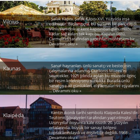
Şafak Kapısı. Şafak Kapısı XVI. Yüzyılda inşa
Vilnius
edilmiştir. Başlangıçta, bu surların bir parçasıydı.
Vilnius'un dokuz kent kapısından günümüze
kadar sağ kalan tek kapı bu. Kapının üstü,
Carmelites tarafından yaptırılan muhteşem bir ...
Devamını oku »
Sanat hayranları, ünlü sanatçı ve bestecinin
Kaunas
çalışmalarına adanmış Ciurlionis Müzesi'ni
sevecekler. 1921 yılında açılan bu müzede ilginç
bir resim koleksiyonu sunuldu. Burada ünlü
sanatçıya ait günlükleri, el yazmaları ve eşyalarını
... Devamını oku »
Kentin ikonik tarihi sembolü Klaipeda Kalesi'dir.
Klaipėda
Teutonic Şövalyeleri tarafından yaptırılmıştır.
Uzun yıllar boyunca kale ıssızdı. 20. yüzyılın
ortalarında, büyük bir sanayi bölgesi
topraklarındaydı ve erişilebilir değildi. 1968 ...
Devamını oku »