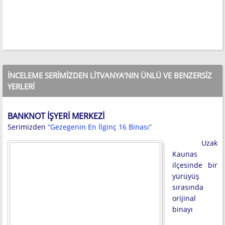
İNCELEME SERIMIZDEN LITVANYA’NIN ÜNLÜ VE BENZERSIZ
YERLERI
BANKNOT İŞYERI MERKEZI
Serimizden
“Gezegenin En İlginç 16 Binası”
Uzak
Kaunas
ilçesinde bir
yürüyüş
sırasında
orijinal
binayı