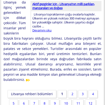
Litvanya da
Aktif gezginler için - Litvanya’nın milli parkları,
ilginç yemek
manzaraları ve doğası
gelenekleri
Litvanya topraklarının çoğu ovalarla kaplıdır.
için dikkat
Ülkenin en yüksek noktası 300 metreyi aşmayan
bir yüksekliğe sahiptir. Ülkenin şaşırtıcı doğal
çekicidir. Tüm
cazibe …
insanlar yerel
Devamını oku
sakinlerin
büyük bira hayranı olduğunu bilmez. Litvanya’da çeşitli tarihi
bira fabrikaları çalışıyor. Ulusal mutfağın ana bileşeni et,
patates ve sebze yemekleri. Turistler arasındaki en popüler
hediyelik eşyalardan biri, yerel üretimin tentürleri. Bunları
özel mağazalardan birinde veya doğrudan fabrikada satın
alabilirsiniz. Ulusal davranışı arıyorsanız, kesinlikle yerel
pazarları ziyaret etmelisiniz. Burada, enfes ev sosisleri, tarım
peyniri ve ana madde kimyon olan geleneksel Litvanya ekmeği
bulabilirsiniz.
Litvanya rehberi bölümleri
1
2
3
4
5
6
7
8
9
10
11
12