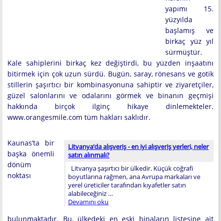
yapımı 15.
yüzyılda
başlamış ve
birkaç yüz yıl
sürmüştür.
Kale sahiplerini birkaç kez değiştirdi, bu yüzden inşaatını
bitirmek için çok uzun sürdü. Bugün, saray, rönesans ve gotik
stillerin şaşırtıcı bir kombinasyonuna sahiptir ve ziyaretçiler,
güzel salonlarını ve odalarını görmek ve binanın geçmişi
hakkında birçok ilginç hikaye dinlemekteler.
www.orangesmile.com tüm hakları saklıdır.
Kaunas’ta bir
Litvanya’da alışveriş - en iyi alışveriş yerleri, neler
başka önemli
satın alınmalı?
dönüm
Litvanya şaşırtıcı bir ülkedir. Küçük coğrafi
noktası
boyutlarına rağmen, ana Avrupa markaları ve
yerel üreticiler tarafından kıyafetler satın
alabileceğiniz …
Devamını oku
bulunmaktadır. Bu, ülkedeki en eski binaların listesine ait