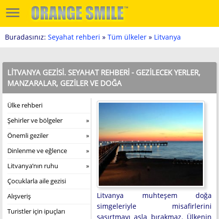
Buradasınız:
Seyahat rehberi
»
Tüm ülkeler
»
Litvanya
LITVANYA GEZISI. SEYAHAT REHBERI - GEZILECEK YERLER,
MANZARALAR, GEZILER VE DOĞA
Ülke rehberi
Şehirler ve bölgeler
Önemli geziler
Dinlenme ve eğlence
Litvanya’nın ruhu
Çocuklarla aile gezisi
Litvanya muhteşem doğa
Alışveriş
simgeleriyle misafirlerini
Turistler için ipuçları
şaşırtmayı asla bırakmaz. Ülkenin