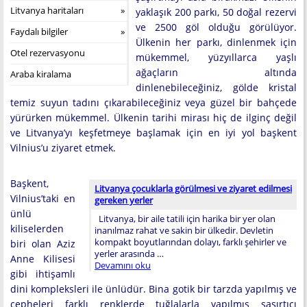
Litvanya haritaları
yaklaşık 200 parkı, 50 doğal rezervi
ve 2500 göl olduğu görülüyor.
Faydalı bilgiler
Ülkenin her parkı, dinlenmek için
Otel rezervasyonu
mükemmel, yüzyıllarca yaşlı
ağaçların altında
Araba kiralama
dinlenebileceğiniz, gölde kristal
temiz suyun tadını çıkarabileceğiniz veya güzel bir bahçede
yürürken mükemmel. Ülkenin tarihi mirası hiç de ilginç değil
ve Litvanya’yı keşfetmeye başlamak için en iyi yol başkent
Vilnius’u ziyaret etmek.
Başkent,
Litvanya çocuklarla görülmesi ve ziyaret edilmesi
Vilnius’taki en
gereken yerler
ünlü
Litvanya, bir aile tatili için harika bir yer olan
kiliselerden
inanılmaz rahat ve sakin bir ülkedir. Devletin
kompakt boyutlarından dolayı, farklı şehirler ve
biri olan Aziz
yerler arasında …
Anne Kilisesi
Devamını oku
gibi ihtişamlı
dini kompleksleri ile ünlüdür. Bina gotik bir tarzda yapılmış ve
cepheleri farklı renklerde tuğlalarla yapılmış şaşırtıcı