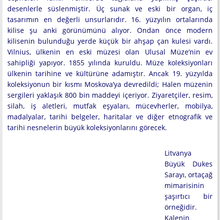
desenlerle süslenmiştir. Üç sunak ve eski bir organ, iç
tasarımın en değerli unsurlarıdır. 16. yüzyılın ortalarında
kilise şu anki görünümünü alıyor. Ondan önce modern
kilisenin bulunduğu yerde küçük bir ahşap çan kulesi vardı.
Vilnius, ülkenin en eski müzesi olan Ulusal Müze’nin ev
sahipliği yapıyor. 1855 yılında kuruldu. Müze koleksiyonları
ülkenin tarihine ve kültürüne adamıştır. Ancak 19. yüzyılda
koleksiyonun bir kısmı Moskova’ya devredildi; Halen müzenin
sergileri yaklaşık 800 bin maddeyi içeriyor. Ziyaretçiler, resim,
silah, iş aletleri, mutfak eşyaları, mücevherler, mobilya,
madalyalar, tarihi belgeler, haritalar ve diğer etnografik ve
tarihi nesnelerin büyük koleksiyonlarını görecek.
Litvanya
Büyük Dukes
Sarayı, ortaçağ
mimarisinin
şaşırtıcı bir
örneğidir.
Kalenin