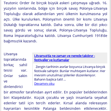
Teutonic Order ile birçok büyük askeri çatışmaya uğradı. 16.
yüzyılın sonlarında, bölge için birçok savaş Polonya-Litvanya
Topluluğu olarak adlandırılan yeni ülkenin kurulmasına yol
açtı. Ülke kurulurken, Polonya’nın önemli bir kısmı Litvanya
Dükalığı topraklarına katıldı. Daha sonra, ülke bir dizi yıkıcı
savaş gördü ve sonuç olarak, Polonya-Litvanya Topluluğu,
Roma İmparatorluğu’na katıldı. Litvanya Cumhuriyeti 1918’de
bağımsızlık kazandı.
Litvanya
Litvanya’da ne zaman ve nerede takılınır -
topraklarında
festivaller ve kutlamalar
birkaç sahil
Zengin tarihinin asırlar boyunca Litvanya birçok
tesisi var.
festivale sahiptir. Bunlar muhteşem kutlanır. Her
mevsim unutulmaz şölenler düzenleniyor.
Onlar sakin
Baharın başlıca tatil …
ve
Devamını oku
dinlendirici
bir atmosfer tarafından ayırt edilir. En popüler beldelerinden
biri Klaipėda’dır. Küçük çocuklu ve yaşlı insanlarla seyahat
edenler tatil için tercih ederler. Kırsal alanda rekreasyon
hayranları kesinlikle Palanga beldesinden etkilenecektir.