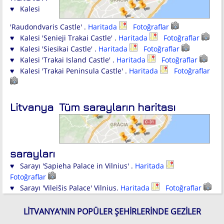
♥ Kalesi
'Raudondvaris Castle' .
Haritada
Fotoğraflar
♥ Kalesi 'Senieji Trakai Castle' .
Haritada
Fotoğraflar
♥ Kalesi 'Siesikai Castle' .
Haritada
Fotoğraflar
♥ Kalesi 'Trakai Island Castle' .
Haritada
Fotoğraflar
♥ Kalesi 'Trakai Peninsula Castle' .
Haritada
Fotoğraflar
Litvanya
Tüm sarayların haritası
sarayları
♥ Sarayı 'Sapieha Palace in Vilnius' .
Haritada
Fotoğraflar
♥ Sarayı 'Vileišis Palace' Vilnius.
Haritada
Fotoğraflar
LITVANYA’NIN POPÜLER ŞEHIRLERINDE GEZILER