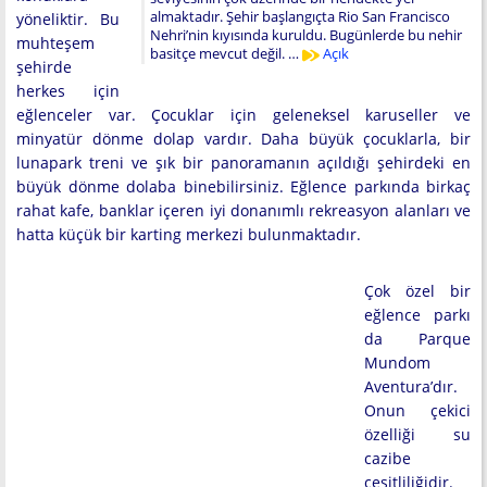
almaktadır. Şehir başlangıçta Rio San Francisco
yöneliktir. Bu
Nehri’nin kıyısında kuruldu. Bugünlerde bu nehir
muhteşem
basitçe mevcut değil. …
Açık
şehirde
herkes için
eğlenceler var. Çocuklar için geleneksel karuseller ve
minyatür dönme dolap vardır. Daha büyük çocuklarla, bir
lunapark treni ve şık bir panoramanın açıldığı şehirdeki en
büyük dönme dolaba binebilirsiniz. Eğlence parkında birkaç
rahat kafe, banklar içeren iyi donanımlı rekreasyon alanları ve
hatta küçük bir karting merkezi bulunmaktadır.
Çok özel bir
eğlence parkı
da Parque
Mundom
Aventura’dır.
Onun çekici
özelliği su
cazibe
çeşitliliğidir.