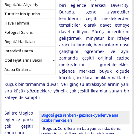
Bogota’da Alışveriş
biri eğlence merkezi Divercity.
Burada, genç ziyaretçiler
Turistler için İpuçları
kendilerini çeşitli mesleklerden
Hava Tahmini
temsilciler olarak davet etmeye
davet ediliyor. Sürüş becerilerini
Fotoğraf Galerisi
geliştirmek, minyatür bir itfaiye
Bogotá Haritaları
aracı kullanmak, bankacıların nasıl
İnteraktif Harita
çalıştığını öğrenmek ve aynı
zamanda çeşitli orijinal cazibe
Otel Fiyatlarına Bakın
merkezlerini görebilecekler.
Araba Kiralama
Eğlence merkezi büyük ölçüde
küçük çocuklara odaklanmaktadır.
Küçük bir tırmanma duvarı ve ilginç su atraksiyonlarının yanı
sıra küçük gözüpeklere yönelik çok çeşitli ikramlar sunan bir
kafeye de sahiptir.
Salitre Magico
Bogotá gezi rehberi - gezilecek yerler ve ana
eğlence parkı
cazibe merkezleri
çok çeşitli
Bogota, Cordillera’nın batı yamacında, deniz
konuklara
seviyesinin çok üzerinde bir hendekte yer