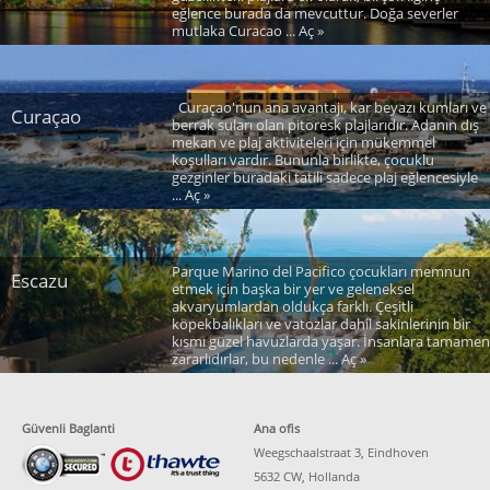
eğlence burada da mevcuttur. Doğa severler
mutlaka Curacao ... Aç »
Curaçao'nun ana avantajı, kar beyazı kumları ve
Curaçao
berrak suları olan pitoresk plajlarıdır. Adanın dış
mekan ve plaj aktiviteleri için mükemmel
koşulları vardır. Bununla birlikte, çocuklu
gezginler buradaki tatili sadece plaj eğlencesiyle
... Aç »
Parque Marino del Pacifico çocukları memnun
Escazu
etmek için başka bir yer ve geleneksel
akvaryumlardan oldukça farklı. Çeşitli
köpekbalıkları ve vatozlar dahil sakinlerinin bir
kısmı güzel havuzlarda yaşar. İnsanlara tamamen
zararlıdırlar, bu nedenle ... Aç »
Güvenli Baglanti
Ana ofis
Weegschaalstraat 3, Eindhoven
5632 CW, Hollanda