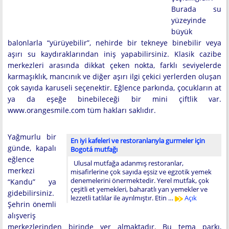
Burada su
yüzeyinde
büyük
balonlarla “yürüyebilir”, nehirde bir tekneye binebilir veya
aşırı su kaydıraklarından iniş yapabilirsiniz. Klasik cazibe
merkezleri arasında dikkat çeken nokta, farklı seviyelerde
karmaşıklık, mancınık ve diğer aşırı ilgi çekici yerlerden oluşan
çok sayıda karuseli seçenektir. Eğlence parkında, çocukların at
ya da eşeğe binebileceği bir mini çiftlik var.
www.orangesmile.com tüm hakları saklıdır.
Yağmurlu bir
En iyi kafeleri ve restoranlarıyla gurmeler için
günde, kapalı
Bogotá mutfağı
eğlence
Ulusal mutfağa adanmış restoranlar,
merkezi
misafirlerine çok sayıda eşsiz ve egzotik yemek
denemelerini önermektedir. Yerel mutfak, çok
“Kandu” ya
çeşitli et yemekleri, baharatlı yan yemekler ve
gidebilirsiniz.
lezzetli tatlılar ile ayrılmıştır. Etin …
Açık
Şehrin önemli
alışveriş
merkezlerinden birinde yer almaktadır. Bu tema parkı,