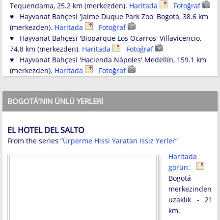
Tequendama, 25.2 km (merkezden).
Haritada
Fotoğraf
♥ Hayvanat Bahçesi 'Jaime Duque Park Zoo' Bogotá, 38.6 km
(merkezden).
Haritada
Fotoğraf
♥ Hayvanat Bahçesi 'Bioparque Los Ocarros' Villavicencio,
74.8 km (merkezden).
Haritada
Fotoğraf
♥ Hayvanat Bahçesi 'Hacienda Nápoles' Medellín, 159.1 km
(merkezden).
Haritada
Fotoğraf
BOGOTÁ’NIN ÜNLÜ YERLERI
EL HOTEL DEL SALTO
From the series
“Ürperme Hissi Yaratan Issız Yerler”
Haritada
görün:
Bogotá
merkezinden
uzaklık - 21
km.