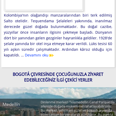
Kolombiya'nın olağandışı manzaralarından biri terk edilmiş
Salto otelidir. Tequendama Şelaleleri yakınında, inanılmaz
derecede güzel doğada bulunmaktadır. Bu doğal cazibe,
yüzyıllar önce insanların ilgisini çekmeye başladı. Dünyanın
dört bir yanından gelen gezginler hayranlıkla geldiler. 1928'de
şelale yanında bir otel inşa etmeye karar verildi. Lüks tesisi 60
yılı aşkın süredir çalışmaktadır. Ardından kârsız olduğu için
kapatıldı. …
Devamını oku
BOGOTÁ ÇEVRESINDE ÇOCUĞUNUZLA ZIYARET
EDEBILECEĞINIZ İLGI ÇEKICI YERLER
Dinlenme merkezi Telemedellin Canal Parque'da
Medellín
ailenizle doğada mükemmel rahatlayabilirsiniz.
Bu merkez, şehrin en güzel ve bakımlı arasında
göze çarpan bir yer olarak görülüyor. Bu parkta