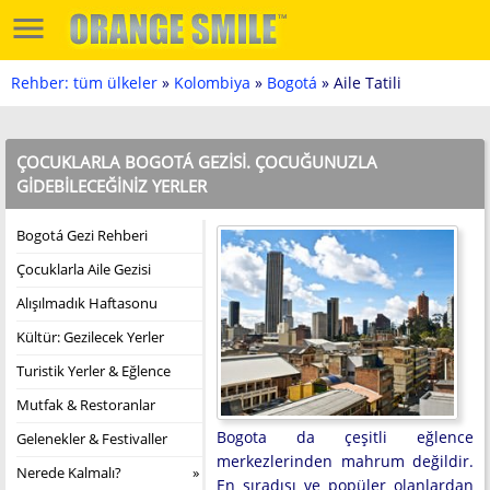
Rehber: tüm ülkeler
»
Kolombiya
»
Bogotá
» Aile Tatili
ÇOCUKLARLA BOGOTÁ GEZISI. ÇOCUĞUNUZLA
GIDEBILECEĞINIZ YERLER
Bogotá Gezi Rehberi
Çocuklarla Aile Gezisi
Alışılmadık Haftasonu
Kültür: Gezilecek Yerler
Turistik Yerler & Eğlence
Mutfak & Restoranlar
Bogota da çeşitli eğlence
Gelenekler & Festivaller
merkezlerinden mahrum değildir.
Nerede Kalmalı?
En sıradışı ve popüler olanlardan