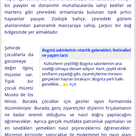
bir pavyon ve donanımlı muhafazalarda vahşi kediler ve
martens gibi çevredeki ormanlarda bulunan tipik yırtıcı
hayvanlar yaşıyor. Zoolojik bahçe, çevredeki gözlem
alanlarından panoramik manzaraya sahip, çarpıcı bir dağ
bölgesinde yer almaktadır.
Şehirde
Bogotá sakinlerinin otantik gelenekleri, festivalleri
çocuklarla da
ve yaşam tarzı
görülmeye
Kültürlerin çeşitliliği Bogota sakinlerinin ana
değer ilginç
özelliği olmaya devam ediyor. Kent, çeşitli etnik
sınıfların yaşadığı gibi, ziyaretçilerine mirasını
müzeler var.
gerçekten hayran bırakıyor. Bogota yerli halkı
Tipik bir
genellikle …
Açık
çocuk müzesi
Museo de los
Ninos. Burada çocuklar için geziler oyun formatında
düzenleniyor. Burada, genç ziyaretçiler dişlerini fırçalamanın
ne kadar önemli olduğunu ve nasıl doğru yapılacağını
öğrenecekler. Ayrıca gerçek mutfakta patronluk yapmaları ve
en sevdikleri yemekleri nasıl pişireceklerini öğrenecekler.
Müzenin girişinde, salıncaklar ile mükemmel bir oyun alanı