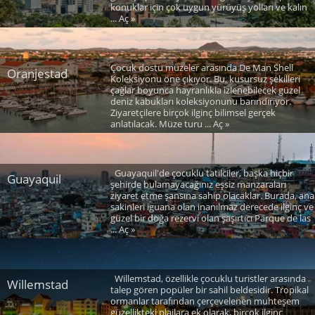
konuklar için çok uygun yürüyüş yolları ve kalın
... Aç »
Çocuk dostu müzeler arasında De Man Shell
Oranjestad
Koleksiyonu öne çıkıyor. Bu, kusursuz şekilleri
çağlar boyunca hayranlıkla izlenebilecek güzel
deniz kabukları koleksiyonunu barındırıyor.
Ziyaretçilere birçok ilginç bilimsel gerçek
anlatılacak. Müze turu ... Aç »
Guayaquil'de çocuklu tatilciler, başka hiçbir
Guayaquil
şehirde bulamayacağınız eşsiz manzaraları
ziyaret etme şansına sahip olacaklar. Burada, ana
sakinleri iguana olan inanılmaz derecede ilginç ve
güzel bir doğa rezervi olan şaşırtıcı Parque de las
... Aç »
Willemstad, özellikle çocuklu turistler arasında
Willemstad
talep gören popüler bir sahil beldesidir. Tropikal
ormanlar tarafından çerçevelenen muhteşem
güzellikteki plajlara ek olarak, birçok ilginç