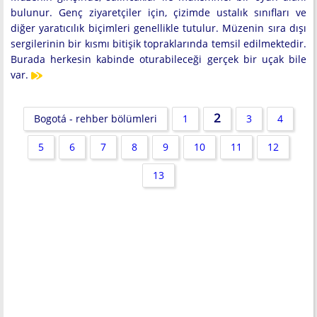
bulunur. Genç ziyaretçiler için, çizimde ustalık sınıfları ve
diğer yaratıcılık biçimleri genellikle tutulur. Müzenin sıra dışı
sergilerinin bir kısmı bitişik topraklarında temsil edilmektedir.
Burada herkesin kabinde oturabileceği gerçek bir uçak bile
var.
2
Bogotá - rehber bölümleri
1
3
4
5
6
7
8
9
10
11
12
13