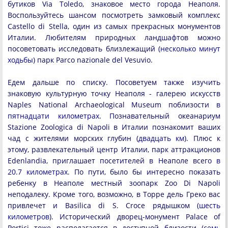
бутиков Via Toledo, знаковое место города Неаполя.
Воспользуйтесь шансом посмотреть замковый комплекс
Castello di Stella, один из самых прекрасных монументов
Италии. Любителям природных ландшафтов можно
посоветовать исследовать близлежащий (
несколько минут
ходьбы
) парк Parco nazionale del Vesuvio.
Едем дальше по списку. Посоветуем также изучить
знаковую культурную точку Неаполя - галерею искусств
Naples National Archaeological Museum поблизости
в
пятнадцати километрах
. Познавательный океанариум
Stazione Zoologica di Napoli в Италии познакомит ваших
чад с жителями морских глубин (
двадцать км
). Плюс к
этому, развлекательный центр Италии, парк аттракционов
Edenlandia, приглашает посетителей в Неаполе всего
в
20.7 километрах
. По пути, было бы интересно показать
ребенку в Неаполе местный зоопарк Zoo Di Napoli
неподалеку. Кроме того, возможно, в Торре дель Греко вас
привлечет и Basilica di S. Croce рядышком (
шесть
километров
). Исторический дворец-монумент Palace of
Portici тоже располагается в доступной близости (
семь