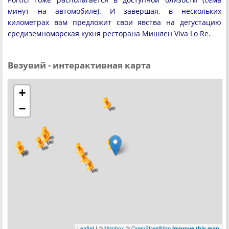
минут на автомобиле
). И завершая,
в нескольких
километрах
вам предложит свои явства на дегустацию
средиземноморская кухня ресторана Мишлен Viva Lo Re.
Везувий - интерактивная карта
+
−
Leaflet
| ©
Mapbox
©
OpenStreetMap
Improve this map