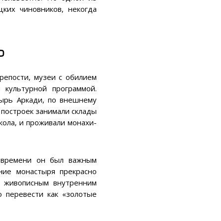
цких чиновников, некогда
о
репости, музеи с обилием
 культурной программой.
тырь Аркади, по внешнему
 построек занимали склады
кола, и проживали монахи-
 времени он был важным
ние монастыря прекрасно
и живописным внутренним
о перевести как «золотые