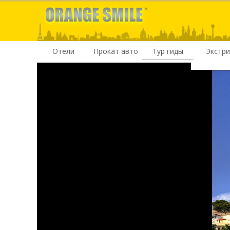
Отели
Прокат авто
Тур гиды
Экстр