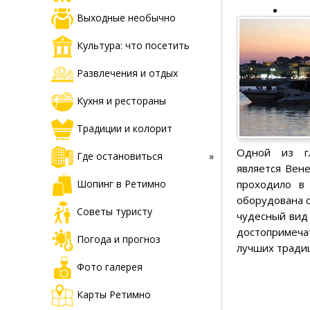
Выходные необычно
Культура: что посетить
Развлечения и отдых
Кухня и рестораны
Традиции и колорит
Одной из гл
Где остановиться
является Вене
проходило в
Шопинг в Ретимно
оборудована с
Советы туристу
чудесный вид
достопримеча
Погода и прогноз
лучших тради
Фото галерея
Карты Ретимно