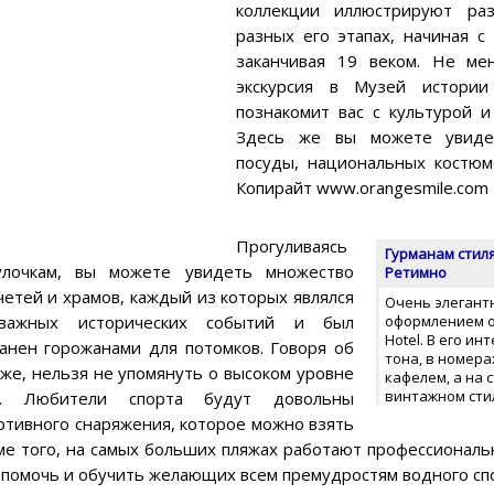
коллекции иллюстрируют ра
разных его этапах, начиная с
заканчивая 19 веком. Не ме
экскурсия в Музей истории
познакомит вас с культурой 
Здесь же вы можете увидет
посуды, национальных костюм
Копирайт www.orangesmile.com
Прогуливаясь
Гурманам стил
лочкам, вы можете увидеть множество
Ретимно
етей и храмов, каждый из которых являлся
Очень элегант
 важных исторических событий и был
оформлением о
Hotel. В его и
анен горожанами для потомков. Говоря об
тона, в номер
же, нельзя не упомянуть о высоком уровне
кафелем, а на 
винтажном сти
ия. Любители спорта будут довольны
ртивного снаряжения, которое можно взять
ме того, на самых больших пляжах работают профессионал
 помочь и обучить желающих всем премудростям водного сп