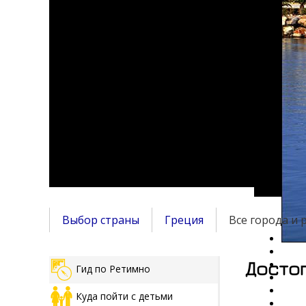
Выбор страны
Греция
Все города и 
Досто
Гид по Ретимно
Куда пойти с детьми