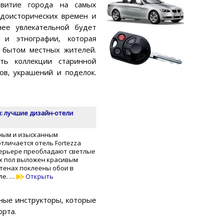
звитие города на самых
 доисторических времен и
нее увлекательной будет
 и этнографии, которая
и бытом местных жителей.
ь коллекции старинной
ов, украшений и поделок.
я: лучшие дизайн-отели
ным и изысканным
тличается отель Fortezza
нтерьере преобладают светлые
ах пол выложен красивым
стенах поклеены обои в
ле. …
Открыть
ьные инструкторы, которые
орта.