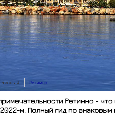
регионы ⇓
Ретимно
примечательности Ретимно - что 
2022-м. Полный гид по знаковым