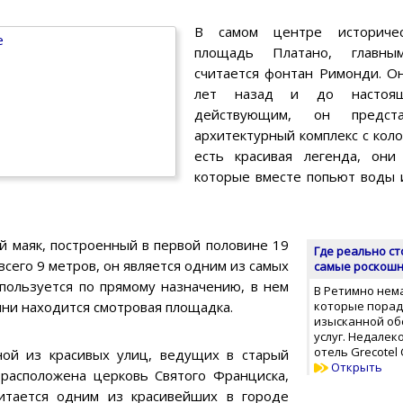
В самом центре историчес
площадь Платано, главны
считается фонтан Римонди. О
лет назад и до настоящ
действующим, он предст
архитектурный комплекс с кол
есть красивая легенда, они
которые вместе попьют воды и
 маяк, построенный в первой половине 19
Где реально ст
 всего 9 метров, он является одним из самых
самые роскошн
спользуется по прямому назначению, в нем
В Ретимно нем
шни находится смотровая площадка.
которые порад
изысканной об
услуг. Недалек
отель Grecotel 
ой из красивых улиц, ведущих в старый
Открыть
 расположена церковь Святого Франциска,
итается одним из красивейших в городе