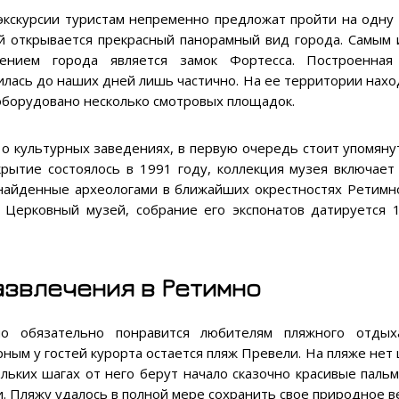
экскурсии туристам непременно предложат пройти на одну 
й открывается прекрасный панорамный вид города. Самым
жением города является замок Фортесса. Построенная
илась до наших дней лишь частично. На ее территории нахо
оборудовано несколько смотровых площадок.
 о культурных заведениях, в первую очередь стоит упомяну
крытие состоялось в 1991 году, коллекция музея включает
найденные археологами в ближайших окрестностях Ретим
 Церковный музей, собрание его экспонатов датируется 
азвлечения в Ретимно
но обязательно понравится любителям пляжного отды
рным у гостей курорта остается пляж Превели. На пляже нет 
ольких шагах от него берут начало сказочно красивые пал
и. Пляжу удалось в полной мере сохранить свое природное в