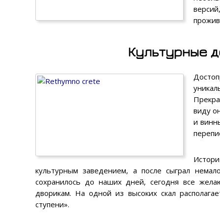
версий
прожив
Культурные д
Достоп
уникал
Прекра
виду о
и винн
перепи
Истори
культурным заведением, а после сыграл немал
сохранилось до наших дней, сегодня все жела
дворикам. На одной из высоких скал располага
ступени».