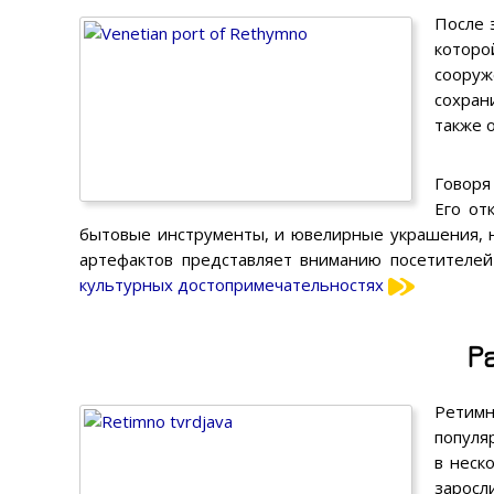
После 
которо
соору
сохран
также 
Говоря
Его от
бытовые инструменты, и ювелирные украшения, 
артефактов представляет вниманию посетителей
культурных достопримечательностях
Р
Ретим
популя
в неск
заросл