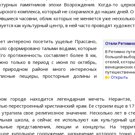
ктурных памятников эпохи Возрождения. Когда-то церко
ырского комплекса, который не сохранился до наших дней. 
ившиеся часовни, облик которых не меняется уже несколько
зуется как культурный центр, в ней часто проводят художес
ет интересно посетить ущелье Прассано,
Отели Ретимно
было сформировано талыми водами, которые
В Ретимно пут
Его протяженность составляет более 8 км,
большой выбор
жно только в период с июня по октябрь,
отелей, котор
венецианских 
м природном районе много интересных
путешественни
вописные пещеры, просторные долины и
Открыть
ром городе находится легендарная мечеть Нерантзе, 
тью перестроенный христианский храм. Ее строили еще в 17 в
 утратила свое религиозное значение. Несколько лет в ст
льная школа, а сейчас ее используют как культурный ц
альные представления, лекции и концерты. На терри
шое купольное сооружение, назначение которого точно 