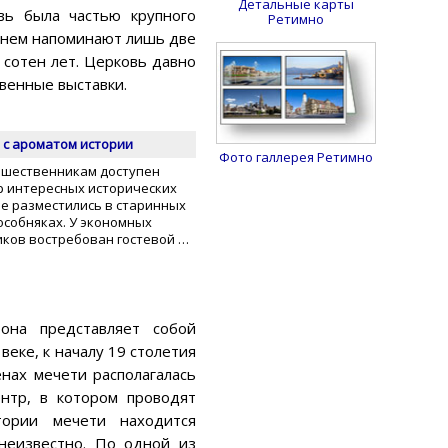
Детальные карты
вь была частью крупного
Ретимно
О нем напоминают лишь две
 сотен лет. Церковь давно
твенные выставки.
 с ароматом истории
Фото галлерея Ретимно
ешественникам доступен
 интересных исторических
ые разместились в старинных
особняках. У экономных
ков востребован гостевой …
она представляет собой
еке, к началу 19 столетия
енах мечети располагалась
ентр, в котором проводят
тории мечети находится
неизвестно. По одной из