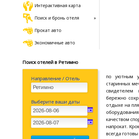
Интерактивная карта
Поиск и бронь отеля
Прокат авто
Экономичные авто
Поиск отелей в Ретимно
по уютным у
Направление / Отель
старинных меч
свидетелем
бережно сохр
Выберите ваши даты
отдыхе на пля
оборудован
качеством спо
напрокат. Кро
всегда готовы