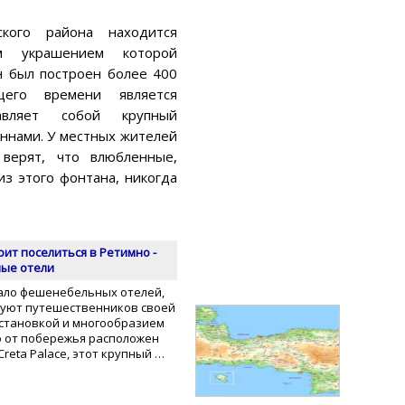
кого района находится
м украшением которой
н был построен более 400
его времени является
авляет собой крупный
оннами. У местных жителей
 верят, что влюбленные,
з этого фонтана, никогда
оит поселиться в Ретимно -
ые отели
ало фешенебельных отелей,
уют путешественников своей
становкой и многообразием
о от побережья расположен
Creta Palace, этот крупный …