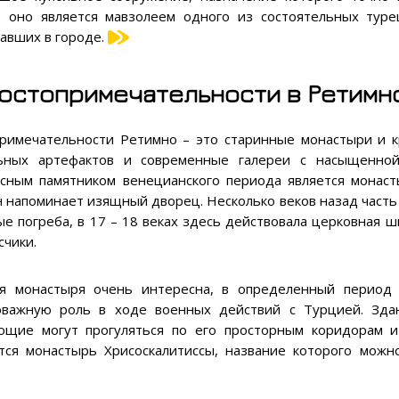
, оно является мавзолеем одного из состоятельных туре
авших в городе.
остопримечательности в Ретимн
римечательности Ретимно – это старинные монастыри и к
ьных артефактов и современные галереи с насыщенной
сным памятником венецианского периода является монас
н напоминает изящный дворец. Несколько веков назад часть
ые погреба, в 17 – 18 веках здесь действовала церковная ш
счики.
я монастыря очень интересна, в определенный период
оважную роль в ходе военных действий с Турцией. Зда
ющие могут прогуляться по его просторным коридорам 
ется монастырь Хрисоскалитиссы, название которого можн