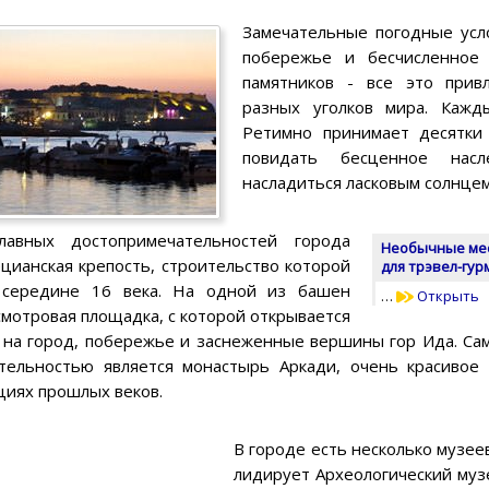
Замечательные погодные усл
побережье и бесчисленное 
памятников - все это прив
разных уголков мира. Кажд
Ретимно принимает десятки
повидать бесценное на
насладиться ласковым солнцем
авных достопримечательностей города
Необычные мес
цианская крепость, строительство которой
для трэвел-гу
 середине 16 века. На одной из башен
…
Открыть
мотровая площадка, с которой открывается
 на город, побережье и заснеженные вершины гор Ида. Са
тельностью является монастырь Аркади, очень красивое 
циях прошлых веков.
В городе есть несколько музее
лидирует Археологический муз