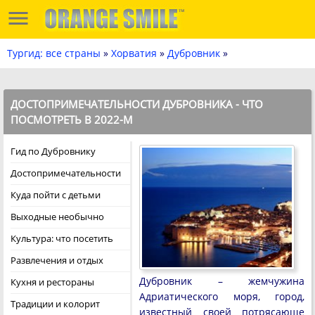
Тургид: все страны
»
Хорватия
»
Дубровник
»
ДОСТОПРИМЕЧАТЕЛЬНОСТИ ДУБРОВНИКА - ЧТО
ПОСМОТРЕТЬ В 2022-М
Гид по Дубровнику
Достопримечательности
Куда пойти с детьми
Выходные необычно
Культура: что посетить
Развлечения и отдых
Дубровник – жемчужина
Кухня и рестораны
Адриатического моря, город,
Традиции и колорит
известный своей потрясающе