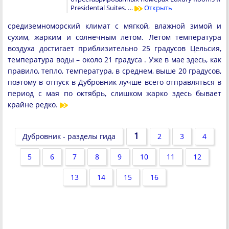
Presidental Suites. …
Открыть
средиземноморский климат с мягкой, влажной зимой и
сухим, жарким и солнечным летом. Летом температура
воздуха достигает приблизительно 25 градусов Цельсия,
температура воды – около 21 градуса . Уже в мае здесь, как
правило, тепло, температура, в среднем, выше 20 градусов,
поэтому в отпуск в Дубровник лучше всего отправляться в
период с мая по октябрь, слишком жарко здесь бывает
крайне редко.
1
Дубровник - разделы гида
2
3
4
5
6
7
8
9
10
11
12
13
14
15
16