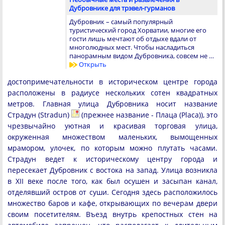
Дубровнике для трэвел-гурманов
Дубровник – самый популярный
туристический город Хорватии, многие его
гости лишь мечтают об отдыхе вдали от
многолюдных мест. Чтобы насладиться
панорамным видом Дубровника, совсем не …
Открыть
достопримечательности в историческом центре города
расположены в радиусе нескольких сотен квадратных
метров. Главная улица Дубровника носит название
Страдун (Stradun)
(прежнее название - Плаца (Placa)), это
чрезвычайно уютная и красивая торговая улица,
окруженная множеством маленьких, вымощенных
мрамором, улочек, по которым можно плутать часами.
Страдун ведет к историческому центру города и
пересекает Дубровник с востока на запад. Улица возникла
в XII веке после того, как был осушен и засыпан канал,
отделявший остров от суши. Сегодня здесь расположилось
множество баров и кафе, открывающих по вечерам двери
своим посетителям. Въезд внутрь крепостных стен на