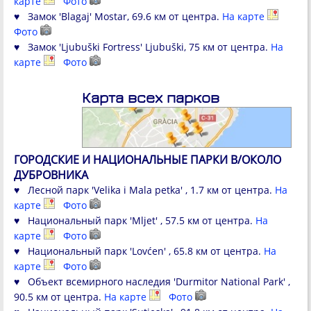
карте
Фото
♥ Замок 'Blagaj' Mostar, 69.6 км от центра.
На карте
Фото
♥ Замок 'Ljubuški Fortress' Ljubuški, 75 км от центра.
На
карте
Фото
Карта всех парков
ГОРОДСКИЕ И НАЦИОНАЛЬНЫЕ ПАРКИ В/ОКОЛО
ДУБРОВНИКА
♥ Лесной парк 'Velika i Mala petka' , 1.7 км от центра.
На
карте
Фото
♥ Национальный парк 'Mljet' , 57.5 км от центра.
На
карте
Фото
♥ Национальный парк 'Lovćen' , 65.8 км от центра.
На
карте
Фото
♥ Объект всемирного наследия 'Durmitor National Park' ,
90.5 км от центра.
На карте
Фото