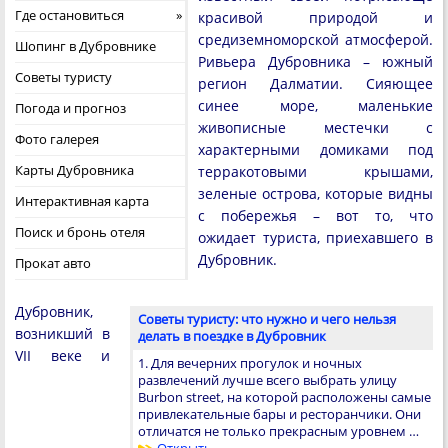
Где остановиться
красивой природой и
средиземноморской атмосферой.
Шопинг в Дубровнике
Ривьера Дубровника – южный
Советы туристу
регион Далматии. Сияющее
синее море, маленькие
Погода и прогноз
живописные местечки с
Фото галерея
характерными домиками под
Карты Дубровника
терракотовыми крышами,
зеленые острова, которые видны
Интерактивная карта
с побережья – вот то, что
Поиск и бронь отеля
ожидает туриста, приехавшего в
Дубровник.
Прокат авто
Дубровник,
Советы туристу: что нужно и чего нельзя
возникший в
делать в поездке в Дубровник
VII веке и
1. Для вечерних прогулок и ночных
развлечений лучше всего выбрать улицу
Burbon street, на которой расположены самые
привлекательные бары и ресторанчики. Они
отличатся не только прекрасным уровнем …