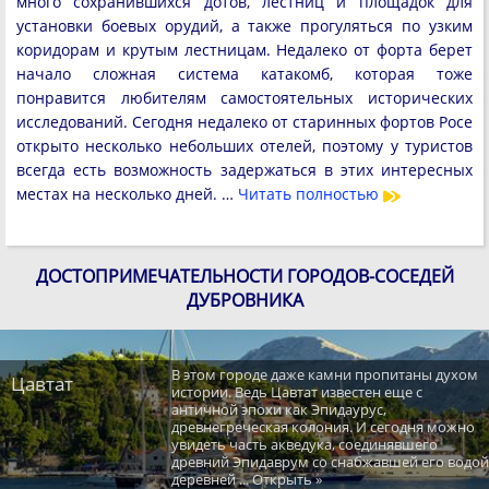
много сохранившихся дотов, лестниц и площадок для
установки боевых орудий, а также прогуляться по узким
коридорам и крутым лестницам. Недалеко от форта берет
начало сложная система катакомб, которая тоже
понравится любителям самостоятельных исторических
исследований. Сегодня недалеко от старинных фортов Росе
открыто несколько небольших отелей, поэтому у туристов
всегда есть возможность задержаться в этих интересных
местах на несколько дней. …
Читать полностью
ДОСТОПРИМЕЧАТЕЛЬНОСТИ ГОРОДОВ-СОСЕДЕЙ
ДУБРОВНИКА
В этом городе даже камни пропитаны духом
Цавтат
истории. Ведь Цавтат известен еще с
античной эпохи как Эпидаурус,
древнегреческая колония. И сегодня можно
увидеть часть акведука, соединявшего
древний Эпидаврум со снабжавшей его водой
деревней ... Открыть »