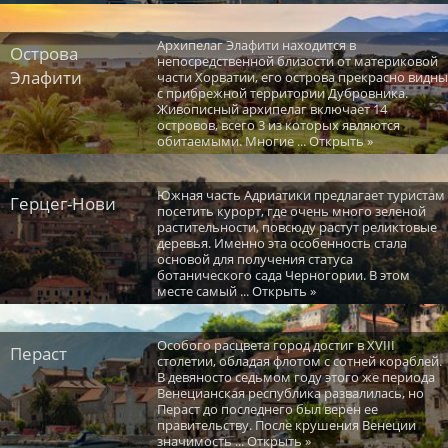
Архипелаг Элафити находится в
Острова
непосредственной близости от материковой
Элафити
части Хорватии, его острова прекрасно видны
с прибрежной территории Дубровника.
Живописный архипелаг включает 14
островов, всего 3 из которых являются
обитаемыми. Многие ... Открыть »
Южная часть Адриатики предлагает туристам
Герцег-Нови
посетить курорт, где очень много зеленой
растительности, повсюду растут реликтовые
деревья. Именно эта особенность стала
основой для получения статуса
ботанического сада Черногории. В этом
месте самый ... Открыть »
Особого расцвета город достиг в XVIII
Пераст
столетии, обладая флотом c сотней кораблей.
В девяносто седьмом году этого же периода
Венецианская республика развалилась, но
Пераст до последнего был верен ее
правительству. После крушения Венеции
значимость ... Открыть »