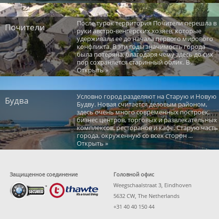
После турок территория Почители перешла в
Почители
руки австро-венгерских хозяев, которые
удерживали ее до начала первого мирового
конфликта. В эти годы значимость города
была потеряна, благодаря чему здесь до сих
пор сохраняется старинный облик. В ...
Открыть »
Условно город разделяют на Старую и Новую
Будва
Будву. Новая считается деловым районом,
здесь очень много современных построек,
бизнес центров, торговых и развлекательных
комплексов, ресторанов и кафе. Старую часть
города, окруженную со всех сторон ...
Открыть »
Защищенное соединение
Головной офис
Weegschaalstraat 3, Eindhoven
5632 CW, The Netherlands
+31 40 40 150 44