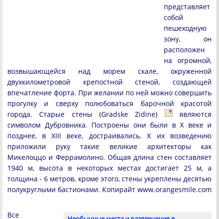
представляет
собой
пешеходную
зону, он
расположен
на огромной,
возвышающейся над морем скале, окруженной
двухкилометровой крепостной стеной, создающей
впечатление форта. При желании по ней можно совершить
прогулку и сверху полюбоваться барочной красотой
города. Старые стены (Gradske Zidine)
являются
символом Дубровника. Построены они были в X веке и
позднее, в XIII веке, достраивались. К их возведению
приложили руку такие великие архитекторы как
Микелоццо и Феррамолино. Общая длина стен составляет
1940 м, высота в некоторых местах достигает 25 м, а
толщина - 6 метров, кроме этого, стены укреплены десятью
полукруглыми бастионами. Копирайт www.orangesmile.com
Все
Необычные места и развлечения в