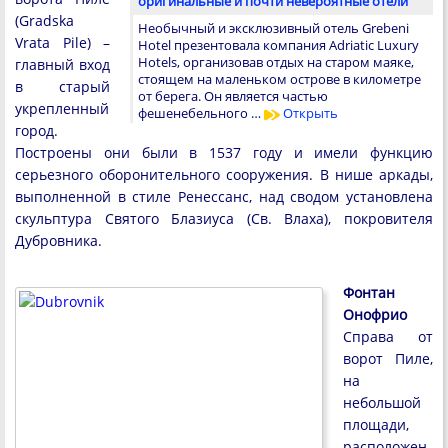
оригинальные и почти невероятные отели
(Gradska
Необычный и эксклюзивный отель Grebeni
Vrata Pile) –
Hotel презентовала компания Adriatic Luxury
Hotels, организовав отдых на старом маяке,
главный вход
стоящем на маленьком острове в километре
в старый
от берега. Он является частью
укрепленный
фешенебельного …
Открыть
город.
Построены они были в 1537 году и имели функцию
серьезного оборонительного сооружения. В нише аркады,
выполненной в стиле Ренессанс, над сводом установлена
скульптура Святого Блазиуса (Св. Влаха), покровителя
Дубровника.
Фонтан
Онофрио
Справа от
ворот Пиле,
на
небольшой
площади,
расположен