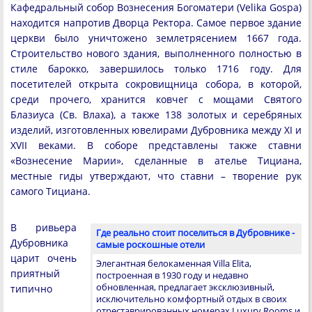
Кафедральный собор Вознесения Богоматери (Velika Gospa)
находится напротив Дворца Ректора. Самое первое здание
церкви было уничтожено землетрясением 1667 года.
Строительство нового здания, выполненного полностью в
стиле барокко, завершилось только 1716 году. Для
посетителей открыта сокровищница собора, в которой,
среди прочего, хранится ковчег с мощами Святого
Блазиуса (Св. Влаха), а также 138 золотых и серебряных
изделий, изготовленных ювелирами Дубровника между XI и
XVII веками. В соборе представлены также ставни
«Вознесение Марии», сделанные в ателье Тициана,
местные гиды утверждают, что ставни – творение рук
самого Тициана.
В ривьера
Где реально стоит поселиться в Дубровнике -
Дубровника
самые роскошные отели
царит очень
Элегантная белокаменная Villa Elita,
приятный
построенная в 1930 году и недавно
обновленная, предлагает эксклюзивный,
типично
исключительно комфортный отдых в своих
отреставрированных номерах Luxury Rooms и