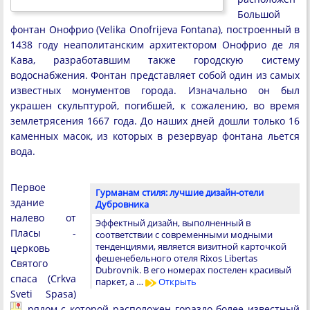
Большой
фонтан Онофрио (Velika Onofrijeva Fontana), построенный в
1438 году неаполитанским архитектором Онофрио де ля
Кава, разработавшим также городскую систему
водоснабжения. Фонтан представляет собой один из самых
известных монументов города. Изначально он был
украшен скульптурой, погибшей, к сожалению, во время
землетрясения 1667 года. До наших дней дошли только 16
каменных масок, из которых в резервуар фонтана льется
вода.
Первое
Гурманам стиля: лучшие дизайн-отели
здание
Дубровника
налево от
Эффектный дизайн, выполненный в
Пласы -
соответствии с современными модными
тенденциями, является визитной карточкой
церковь
фешенебельного отеля Rixos Libertas
Святого
Dubrovnik. В его номерах постелен красивый
спаса (Crkva
паркет, а …
Открыть
Sveti Spasa)
, рядом с которой расположен гораздо более известный