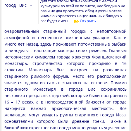
Для того чтобы познакомиться с местной
город Вис –
культурой во всей её полноте, необходимо не
раз и не два пропустить обед и ужин в отеле,
иначе о хорватских национальных блюдах у
вас будет очень …
Открыть
очаровательный старинный городок с неповторимой
атмосферой и неспешным жизненным укладом. Как и
много лет назад, здесь проживают потомственные рыбаки
и виноделы – настоящие мастера своих ремесел. Главным
историческим символом города является Францисканский
монастырь, строительство которого проходило в 16
столетии. Монастырь был построен на развалинах
старинного римского форума, место его расположения
является одним из самых знаковых на острове. Помимо
старинного монастыря в городе Вис сохранилось
несколько прекрасных церквей, которые были построены в
16 – 17 веках, а в непосредственной близости от города
находится важная археологическая местность. Все
желающие могут увидеть руины старинного города Исса,
основателями которого были древние греки. Также в
ближайших окрестностях города можно увидеть уцелевшие