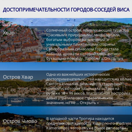
ДОСТОПРИМЕЧАТЕЛЬНОСТИ ГОРОДОВ-СОСЕДЕЙ ВИСА
Солнечный остров, привлекающий туристов
Хвар
красивыми природными ландшафтами,
богатым выбором развлечений и
уникальными памятниками старины.
Своеобразным символом города стала
лаванда, ароматы которой здесь витают
буквально повсюду. Заросли ... Открыть »
Одна из важнейших исторических
Остров Хвар
достопримечательностей находится на холме
Святого Николая, речь идет о старинной
крепости, которая защищала остров на
рубеже 18 – 19 веков. Масштабная постройка
давно утратила свое стратегическое
значение, но не ... Открыть »
В западной части Трогира находится
Остров Чиово
средневековая крепость Камерленго (Fortress
Kamerlengo), которая уже более пяти сотен