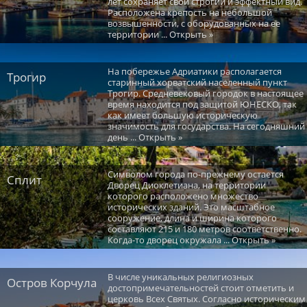
лет сохраняет свой строгий и эффектный вид.
Расположена крепость на небольшой
возвышенности, с оборудованных на ее
территории ... Открыть »
На побережье Адриатики располагается
Трогир
старинный хорватский населенный пункт
Трогир. Средневековый городок в настоящее
время находится под защитой ЮНЕСКО, так
как имеет большую историческую
значимость для государства. На сегодняшний
день ... Открыть »
Символом города по-прежнему остается
Сплит
Дворец Диоклетиана, на территории
которого расположено множество
исторических зданий. Это масштабное
сооружение, длина и ширина которого
составляют 215 и 180 метров соответственно.
Когда-то дворец окружала ... Открыть »
В числе уникальных религиозных
Остров Корчула
достопримечательностей стоит отметить и
церковь Всех Святых. Согласно историческим