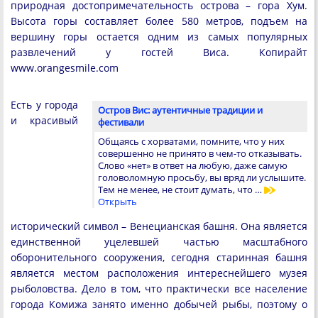
природная достопримечательность острова – гора Хум.
Высота горы составляет более 580 метров, подъем на
вершину горы остается одним из самых популярных
развлечений у гостей Виса. Копирайт
www.orangesmile.com
Есть у города
Остров Вис: аутентичные традиции и
и красивый
фестивали
Общаясь с хорватами, помните, что у них
совершенно не принято в чем-то отказывать.
Слово «нет» в ответ на любую, даже самую
головоломную просьбу, вы вряд ли услышите.
Тем не менее, не стоит думать, что …
Открыть
исторический символ – Венецианская башня. Она является
единственной уцелевшей частью масштабного
оборонительного сооружения, сегодня старинная башня
является местом расположения интереснейшего музея
рыболовства. Дело в том, что практически все население
города Комижа занято именно добычей рыбы, поэтому о