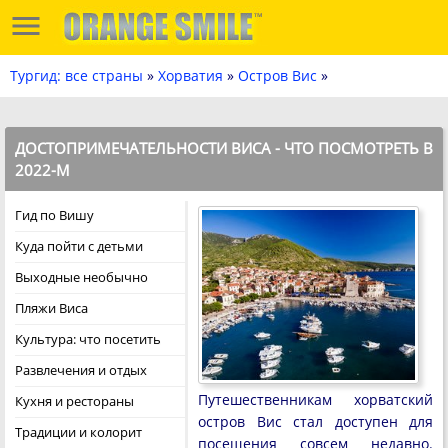
Тургид: все страны
»
Хорватия
»
Остров Вис
»
ДОСТОПРИМЕЧАТЕЛЬНОСТИ ВИСА - ЧТО ПОСМОТРЕТЬ В
2022-М
Гид по Вишу
Куда пойти с детьми
Выходные необычно
Пляжи Виса
Культура: что посетить
Развлечения и отдых
Путешественникам хорватский
Кухня и рестораны
остров Вис стал доступен для
Традиции и колорит
посещения совсем недавно.