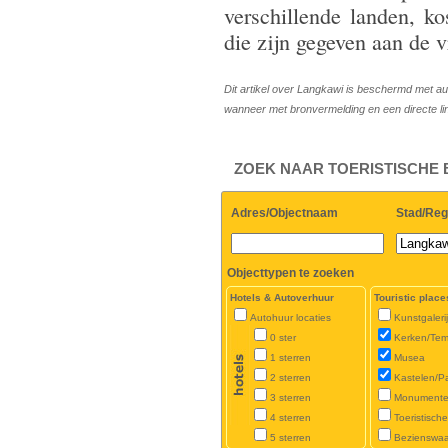
verschillende landen, ko
die zijn gegeven aan de 
Dit artikel over Langkawi is beschermd met au
wanneer met bronvermelding en een directe l
ZOEK NAAR TOERISTISCHE
Adres/Objectnaam
Stad/Reg
Objecttypen te zoeken
Hotels & Autoverhuur
Touristic place
Autohuur locaties
Kunstgaleri
0 ster
Kerken/Tem
1 sterren
Musea
2 sterren
Kastelen/P
3 sterren
Monument
4 sterren
Toeristisch
5 sterren
Bezienswa