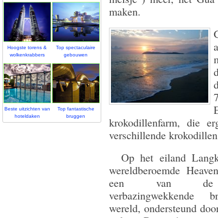
maken.
Hoogste torens &
Top spectaculaire
wolkenkrabbers
gebouwen
Beste uitzichten van
Top fantastische
hoteldaken
bruggen
krokodillenfarm, die 
verschillende krokodillen
Op het eiland Langka
wereldberoemde Heaven
een van de
verbazingwekkende b
wereld, ondersteund door