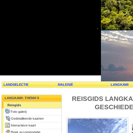
LANDSELECTIE
MALEISIË
LANGKAWI
REISGIDS LANGKA
LANGKAWI: THEMA'S
GESCHIEDE
Reisgids
Foto galerij
Gedetailleerde kaarten
Interactieve kaart
Boek accommodatie