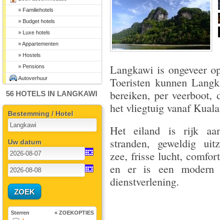
» Familiehotels
» Budget hotels
» Luxe hotels
» Appartementen
» Hostels
Langkawi is ongeveer op
» Pensions
Autoverhuur
Toeristen kunnen Langk
bereiken, per veerboot, 
56 HOTELS IN LANGKAWI
het vliegtuig vanaf Kual
Bestemming / Hotel
Het eiland is rijk aan
stranden, geweldig uit
Uw datum
zee, frisse lucht, comfor
en er is een modern 
dienstverlening.
Sterren
« ZOEKOPTIES