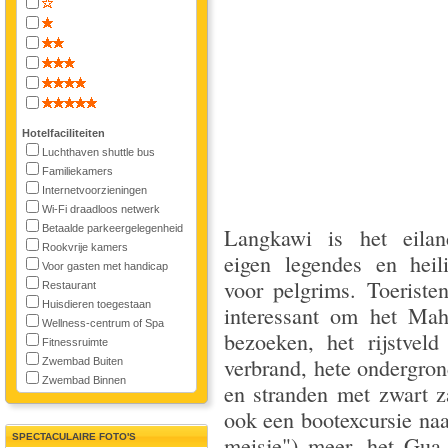
Hotelfaciliteiten
Luchthaven shuttle bus
Familiekamers
Internetvoorzieningen
Wi-Fi draadloos netwerk
Betaalde parkeergelegenheid
Langkawi is het eila
Rookvrije kamers
eigen legendes en heil
Voor gasten met handicap
voor pelgrims. Toeriste
Restaurant
Huisdieren toegestaan
interessant om het Mah
Wellness-centrum of Spa
bezoeken, het rijstveld
Fitnessruimte
verbrand, hete ondergro
Zwembad Buiten
Zwembad Binnen
en stranden met zwart 
ook een bootexcursie na
SPECTACULAIRE FOTO'S
meisje") meer, het Gua