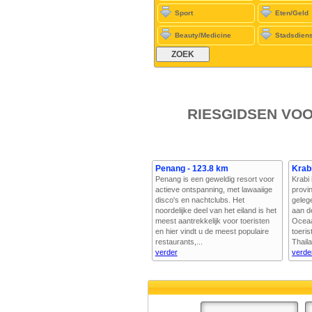
Sport
Eten/Geld
Beauty/Medicine
Stadsdien
RIESGIDSEN VO
Penang - 123.8 km
Krab
Penang is een geweldig resort voor
Krabi
actieve ontspanning, met lawaaiige
provin
disco's en nachtclubs. Het
geleg
noordelijke deel van het eiland is het
aan d
meest aantrekkelijk voor toeristen
Oceaa
en hier vindt u de meest populaire
toeri
restaurants,...
Thaila
verder
verde