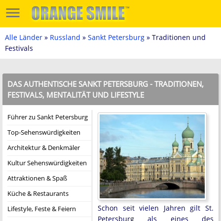
Alle Länder
»
Russland
»
Sankt Petersburg
» Traditionen und
Festivals
DAS AUTHENTISCHE SANKT PETERSBURG - TRADITIONEN,
FESTIVALS, MENTALITÄT UND LIFESTYLE
Führer zu Sankt Petersburg
Top-Sehenswürdigkeiten
Architektur & Denkmäler
Kultur Sehenswürdigkeiten
Attraktionen & Spaß
Küche & Restaurants
Schon seit vielen Jahren gilt St.
Lifestyle, Feste & Feiern
Petersburg als eines des