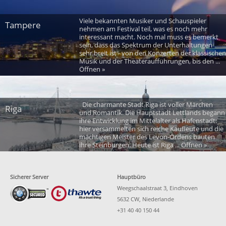
Viele bekannten Musiker und Schauspieler
Tampere
nehmen am Festival teil, was es noch mehr
interessant macht. Noch mal muss es bemerkt
sein, dass das Spektrum der Unterhaltungen
sehr breit ist - von den Konzerten der klassischen
Musik und der Theateraufführungen, bis den ...
Öffnen »
Die charmante Stadt Riga ist voller Märchen
Riga
und Romantik. Die Hauptstadt Lettlands begann
ihre Entwicklung im Mittelalter als Hafenstadt:
hier versammelten sich reiche Kaufleute und die
mächtigen Meister des Levon-Ordens bauten
ihre Steinburgen. Heute ist Riga ... Öffnen »
Sicherer Server
Hauptbüro
Weegschaalstraat 3, Eindhoven
5632 CW, Niederlande
+31 40 40 150 44