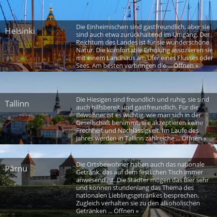
Die Einheimischen sind gastfreundlich, aber sie
Helsinki
sind auch etwa zurückhaltend im Umgang. Der
Reichtum des Landes ist für sie wunderschöne
Natur. Die komfortable Erholung assoziieren sie
mit einem Landhaus am Ufer eines Flusses oder
Sees. Am besten verbringen die ... Öffnen »
Die Hiesigen sind freundlich und ruhig, sie sind
Tallinn
auch hilfsbereit und gastfreundlich. Für die
Bewohner ist es wichtig, wie man sich in der
Gesellschaft benimmt, si e akzeptieren keine
Frechheit und Nachlässigkeit. Im Laufe des
Jahres werden in Tallinn zahlreiche ... Öffnen »
Die Ortsbewohner haben auch das nationale
Pärnu
Getränk, das auf dem festlichen Tisch immer
anwesend ist. Die Städter mögen das Bier sehr
und können stundenlang das Thema des
nationalen Lieblingsgetränkes besprechen.
Zugleich verhalten sie zu den alkoholischen
Getränken ... Öffnen »