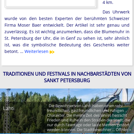
4 km.
Das Uhrwerk
wurde von den besten Experten der berühmten Schweizer
Firma Moser Baer entwickelt. Der Artikel ist sehr genau und
zuverlässig. Es ist wichtig anzumerken, dass die Blumenuhr in
St. Petersburg der Uhr, die in Genf zu sehen ist, sehr ähnlich
ist, was die symbolische Bedeutung des Geschenks weiter
betont. …
Weiterlesen
TRADITIONEN UND FESTIVALS IN NACHBARSTÄDTEN VON
SANKT PETERSBURG
Die Bewohner von Lahti haben einen sehr
Lahti
freundlichen, gastfreundlichen und ruhigen
Charakter. Die meiste Zeit des Jahres herrscht
Frieden und Ruhe in den Straßen der Stadt, die
nur durch Feiertage oder laute Messen gestört
werden können. Die Stadtbewohner ... Öffnen »