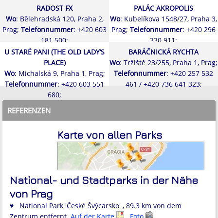
RADOST FX
PALÁC AKROPOLIS
Wo
: Bělehradská 120, Praha 2,
Wo
: Kubelíkova 1548/27, Praha 3,
Prag;
Telefonnummer
: +420 603
Prag;
Telefonnummer
: +420 296
181 500;
330 911;
U STARÉ PANI (THE OLD LADY’S
BARÁČNICKÁ RYCHTA
PLACE)
Wo
: Tržiště 23/255, Praha 1, Prag;
Wo
: Michalská 9, Praha 1, Prag;
Telefonnummer
: +420 257 532
Telefonnummer
: +420 603 551
461 / +420 736 641 323;
680;
REFERENZEN
Karte von allen Parks
National- und Stadtparks in der Nähe
von Prag
♥ National Park 'České Švýcarsko' , 89.3 km von dem
Zentrum entfernt.
Auf der Karte
Foto