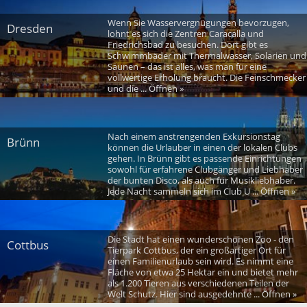
Wenn Sie Wasservergnügungen bevorzugen,
Dresden
lohnt es sich die Zentren Caracalla und
Friedrichsbad zu besuchen. Dort gibt es
Schwimmbäder mit Thermalwasser, Solarien und
Saunen – das ist alles, was man für eine
vollwertige Erholung braucht. Die Feinschmecker
und die ... Öffnen »
Nach einem anstrengenden Exkursionstag
Brünn
können die Urlauber in einen der lokalen Clubs
gehen. In Brünn gibt es passende Einrichtungen
sowohl für erfahrene Clubgänger und Liebhaber
der bunten Disco, als auch für Musikliebhaber.
Jede Nacht sammeln sich im Club U ... Öffnen »
Die Stadt hat einen wunderschönen Zoo - den
Cottbus
Tierpark Cottbus, der ein großartiger Ort für
einen Familienurlaub sein wird. Es nimmt eine
Fläche von etwa 25 Hektar ein und bietet mehr
als 1.200 Tieren aus verschiedenen Teilen der
Welt Schutz. Hier sind ausgedehnte ... Öffnen »