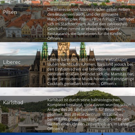
Die interessanten Souvenirläden gelten neben
Pilsen
den Brauereien auch, und der grösseste
Handelskomplex Pilsens - Plze ň Plaza – befindet
sich im Stadtzentrum. Außer den zahlreichen
Geschäften nimmt er etwas interessante
Restaurants, die Spielzonen für die Kinder ...
Öffnen »
Liberec kann sich nicht mit einer Vielzahl von
Liberec
lauten Nachtclubs rühmen, Bars sind jedoch bei
den Einheimischen viel beliebter. In einer der
zentralen Straßen befindet sich die Mamitas Bar,
in der Sie moderne Musik hören und einzigartige
Cocktails genießen können. ... Öffnen »
Karlsbad ist durch seine balneologischen
Karlsbad
Komplexe berühmt, viele davon wurden schon
Anfang des 20. Jahrhunderts für Besucher
geöffnet. Das älteste Zentrum ist Lazne, es
besetzt ein großes Territorium und bietet den
Gästen einen idealen Zeitvertreib an. In Lazne ...
Öffnen »