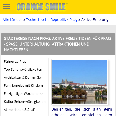
Alle Länder
»
Tschechische Republik
»
Prag
» Aktive Erholung
STÄDTEREISE NACH PRAG. AKTIVE FREIZEITIDEEN FÜR PRAG
- SPASS, UNTERHALTUNG, ATTRAKTIONEN UND N
ACHTLEBEN
Führer zu Prag
Top-Sehenswürdigkeiten
Architektur & Denkmäler
Familienreise mit Kindern
Einzigartiges Wochenende
Kultur Sehenswürdigkeiten
Denjenigen, die sich aktiv gern
Attraktionen & Spaß
erholen, wird empfohlen den