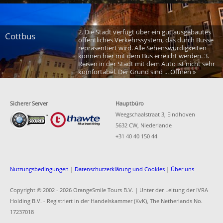
2. Die Stadt verfügt über ein gut ausgebautes
Cottbus
öffentliches Verkehrssystem, das durch Busse
repräsentiert wird. Alle Sehenswürdigkeiten
können hier mit dem Bus erreicht werden. 3.
Reisen in der Stadt mit dem Auto ist nicht sehr
komfortabel. Der Grund sind ... Öffnen »
Sicherer Server
Hauptbüro
Weegschaalstraat 3, Eindhoven
5632 CW, Niederlande
+31 40 40 150 44
Nutzungsbedingungen
|
Datenschutzerklärung und Cookies
|
Über uns
Copyright © 2002 -
2026 OrangeSmile Tours B.V. | Unter der Leitung der IVRA
Holding B.V. - Registriert in der Handelskammer (KvK), The Netherlands No.
17237018