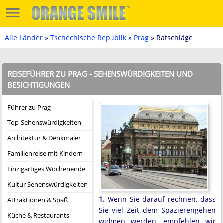
Alle Länder
»
Tschechische Republik
»
Prag
» Ratschläge
REISEFÜHRER ZU PRAG - SEHENSWÜRDIGKEITEN UND
BESICHTIGUNGEN
Führer zu Prag
Top-Sehenswürdigkeiten
Architektur & Denkmäler
Familienreise mit Kindern
Einzigartiges Wochenende
Kultur Sehenswürdigkeiten
1.
Wenn Sie darauf rechnen, dass
Attraktionen & Spaß
Sie viel Zeit dem Spazierengehen
Küche & Restaurants
widmen werden, empfehlen wir