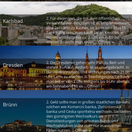
2. Für diejenigen, die mit dem öffentlichen
Karlsbad
Verkehr fahren möchten, ist es empfehlenswert,
eine Zeitkarte zu kaufen, sie kann von 3 bis 15
Tage gültig sein, man kauft sie an Kiosken, in
Hotels und Reisebüros. 3. Um ein Auto zu
mieten, braucht man einen ... Öffnen »
2. Die Dresdener gehen sehr früh zu Bett und
Dresden
stehen früh auf, deshalb ist es unangebracht, in
den Hotelzimmern und Wohnungen nach 21.00
Uhr Lärm zu machen. 3. Telefongespräche führt
man lieber von 7 Uhr morgens bis 9 Uhr abends,
am Sonnabend ist es ... Öffnen »
2. Geld sollte man in großen staatlichen Banken,
Brünn
solchen wie Komercni banka, Zivnostenska
banka und Ceska sporitelna wechseln. Sie bieten
den günstigsten Wechselkurs an.
Dienstleistungen von privaten Büros und
Wechselstuben sollte man nur in extremen
Fällen nutzen. ... Öffnen »