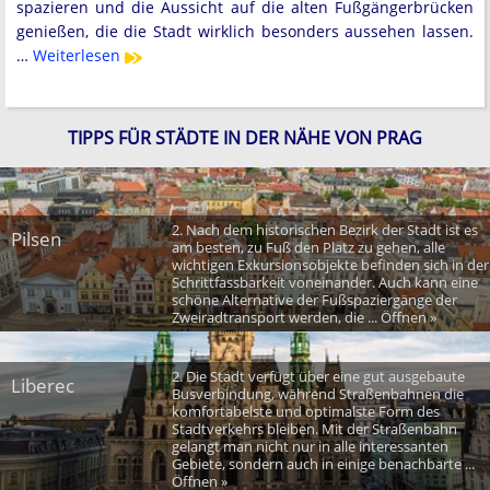
spazieren und die Aussicht auf die alten Fußgängerbrücken
genießen, die die Stadt wirklich besonders aussehen lassen.
…
Weiterlesen
TIPPS FÜR STÄDTE IN DER NÄHE VON PRAG
2. Nach dem historischen Bezirk der Stadt ist es
Pilsen
am besten, zu Fuß den Platz zu gehen, alle
wichtigen Exkursionsobjekte befinden sich in der
Schrittfassbarkeit voneinander. Auch kann eine
schöne Alternative der Fußspaziergänge der
Zweiradtransport werden, die ... Öffnen »
2. Die Stadt verfügt über eine gut ausgebaute
Liberec
Busverbindung, während Straßenbahnen die
komfortabelste und optimalste Form des
Stadtverkehrs bleiben. Mit der Straßenbahn
gelangt man nicht nur in alle interessanten
Gebiete, sondern auch in einige benachbarte ...
Öffnen »