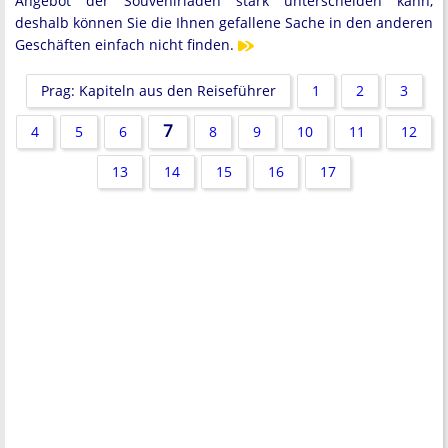
Angebot der Souvenirläden stark unterscheiden kann,
deshalb können Sie die Ihnen gefallene Sache in den anderen
Geschäften einfach nicht finden.
Prag: Kapiteln aus den Reiseführer
1
2
3
7
4
5
6
8
9
10
11
12
13
14
15
16
17