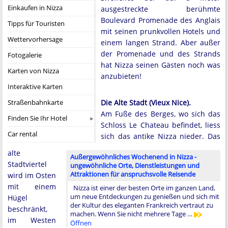
Einkaufen in Nizza
ausgestreckte berühmte
Boulevard Promenade des Anglais
Tipps für Touristen
mit seinen prunkvollen Hotels und
Wettervorhersage
einem langen Strand. Aber außer
der Promenade und des Strands
Fotogalerie
hat Nizza seinen Gästen noch was
Karten von Nizza
anzubieten!
Interaktive Karten
Straßenbahnkarte
Die Alte Stadt (Vieux Nice).
Am Fuße des Berges, wo sich das
Finden Sie Ihr Hotel
Schloss Le Chateau befindet, liess
Car rental
sich das antike Nizza nieder. Das
alte
Außergewöhnliches Wochenend in Nizza -
Stadtviertel
ungewöhnliche Orte, Dienstleistungen und
Attraktionen für anspruchsvolle Reisende
wird im Osten
mit einem
Nizza ist einer der besten Orte im ganzen Land,
um neue Entdeckungen zu genießen und sich mit
Hügel
der Kultur des eleganten Frankreich vertraut zu
beschränkt,
machen. Wenn Sie nicht mehrere Tage …
im Westen
Öffnen