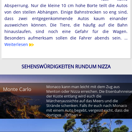
Absperrung. Nur die kleine 10 cm hohe Borte teilt die Autos
von den steilen Abhängen. Einige Bahnstrecken so eng sind,
dass zwei entgegenkommende Autos kaum einander
ausweichen können. Die Tiere, die häufig auf die Bahn
hinauslaufen, sind noch eine Gefahr für die Wagen.
Besonders aufmerksam sollen die Fahrer abends sein. …
Weiterlesen
SEHENSWÜRDIGKEITEN RUNDUM NIZZA
Monaco kann man leicht mit dem Zug aus
Monte Carlo
Menton oder Nizza erreichen. Die Eisenbahnreise
der Küste entlang wird euch die
Märchenaussichte auf das Meers und die
Strände schenken. Falls ihr euch nach Monaco
mit einem Auto begebt, vergesst nicht, dass die
dortigen ... Öffnen »