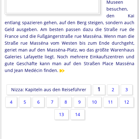
Museen
besuchen,
den Kai
entlang spazieren gehen, auf den Berg steigen, sondern auch
Geld ausgeben. Am besten passen dazu die Straße rue de
France und die Fußgängerstraße rue Masséna. Wenn man die
Straße rue Masséna vom Westen bis zum Ende durchgeht,
geriet man auf den Masséna-Platz, wo das größte Warenhaus
Galeries Lafayette liegt. Noch mehrere Einkaufszentren und
gute Geschäfte kann man auf den Straßen Place Masséna
und Jean Medécin finden.
1
Nizza: Kapiteln aus den Reiseführer
2
3
4
5
6
7
8
9
10
11
12
13
14