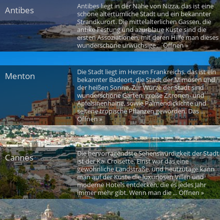
Antibes liegt in der Nähe von Nizza, das ist eine
Antibes
schöne altertümliche Stadt und ein bekannter
Strandkurort. Die mittelalterlichen Gassen, die
antike Festung und azurblaue Küste sind die
ersten Assoziationen, mit deren Hilfe man dieses
wunderschöne urwüchsige ... Öffnen »
Die Stadt liegt im Herzen Frankreichs, das ist ein
Menton
bekannter Badeort, die Stadt der Mimosen und
der heißen Sonne. Zur Würze der Stadt sind
wunderschöne Gärten, große Zitronen- und
Apfelsinenhaine, sowie Palmendickichte und
seltene tropische Pflanzen geworden. Das ...
Öffnen »
Die hervorragendste Sehenswürdigkeit der Stadt
Cannes
ist der Kai Croisette. Einst war das eine
gewöhnliche Landstraße, und heutzutage kann
man auf der Küste die luxuriösen Villen und
moderne Hotels entdecken, die es jedes Jahr
immer mehr gibt. Wenn man die ... Öffnen »