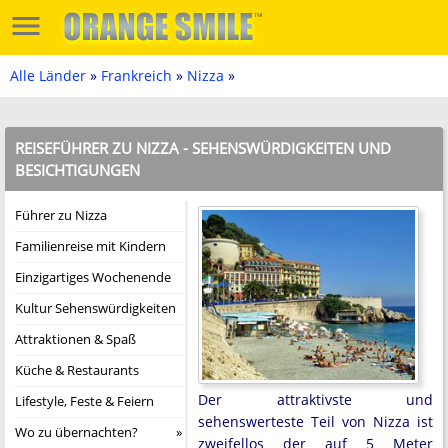
Alle Länder
»
Frankreich
»
Nizza
»
REISEFÜHRER ZU NIZZA - SEHENSWÜRDIGKEITEN UND
BESICHTIGUNGEN
Führer zu Nizza
Familienreise mit Kindern
Einzigartiges Wochenende
Kultur Sehenswürdigkeiten
Attraktionen & Spaß
Küche & Restaurants
Der attraktivste und
Lifestyle, Feste & Feiern
sehenswerteste Teil von Nizza ist
Wo zu übernachten?
zweifellos der auf 5 Meter