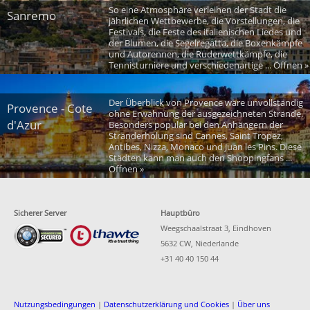
So eine Atmosphäre verleihen der Stadt die
Sanremo
jährlichen Wettbewerbe, die Vorstellungen, die
Festivals, die Feste des italienischen Liedes und
der Blumen, die Segelregatta, die Boxenkämpfe
und Autorennen, die Ruderwettkämpfe, die
Tennisturniere und verschiedenartige ... Öffnen »
Der Überblick von Provence wäre unvollständig
Provence - Cote
ohne Erwähnung der ausgezeichneten Strände.
d'Azur
Besonders populär bei den Anhängern der
Stranderholung sind Cannes, Saint Tropez,
Antibes, Nizza, Monaco und Juan les Pins. Diese
Städten kann man auch den Shoppingfans ...
Öffnen »
Sicherer Server
Hauptbüro
Weegschaalstraat 3, Eindhoven
5632 CW, Niederlande
+31 40 40 150 44
Nutzungsbedingungen
|
Datenschutzerklärung und Cookies
|
Über uns