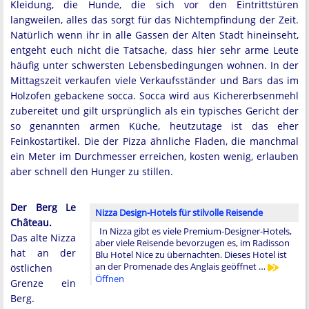
Kleidung, die Hunde, die sich vor den Eintrittstüren
langweilen, alles das sorgt für das Nichtempfindung der Zeit.
Natürlich wenn ihr in alle Gassen der Alten Stadt hineinseht,
entgeht euch nicht die Tatsache, dass hier sehr arme Leute
häufig unter schwersten Lebensbedingungen wohnen. In der
Mittagszeit verkaufen viele Verkaufsständer und Bars das im
Holzofen gebackene socca. Socca wird aus Kichererbsenmehl
zubereitet und gilt ursprünglich als ein typisches Gericht der
so genannten armen Küche, heutzutage ist das eher
Feinkostartikel. Die der Pizza ähnliche Fladen, die manchmal
ein Meter im Durchmesser erreichen, kosten wenig, erlauben
aber schnell den Hunger zu stillen.
Der Berg Le
Nizza Design-Hotels für stilvolle Reisende
Château.
In Nizza gibt es viele Premium-Designer-Hotels,
Das alte Nizza
aber viele Reisende bevorzugen es, im Radisson
hat an der
Blu Hotel Nice zu übernachten. Dieses Hotel ist
an der Promenade des Anglais geöffnet …
östlichen
Öffnen
Grenze ein
Berg.