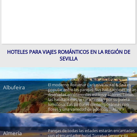
HOTELES PARA VIAJES ROMÁNTICOS EN LA REGIÓN DE
SEVILLA
El moderno Rocamar Exclusive Hotel & Spa es
Albufeira
popular entre las parejas; Sus habitaciones están
diseñadas en diferentes estilos y colores. Todas
las habitaciones se caracterizan por su paleta
luminosa; Las pinturas contemporáneas con
flores y una variedad de adornos ... Abrir »
Parejas de todas las edades estarán encantadas
Almería
con el encantador hotel Torreluz Senior y su