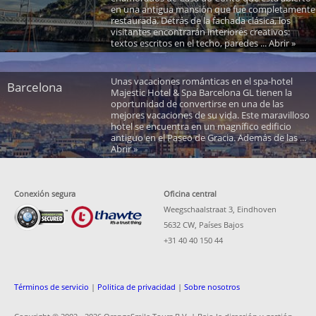
en una antigua mansión que fue completamente
restaurada. Detrás de la fachada clásica, los
visitantes encontrarán interiores creativos:
textos escritos en el techo, paredes ... Abrir »
Unas vacaciones románticas en el spa-hotel
Barcelona
Majestic Hotel & Spa Barcelona GL tienen la
oportunidad de convertirse en una de las
mejores vacaciones de su vida. Este maravilloso
hotel se encuentra en un magnífico edificio
antiguo en el Paseo de Gracia. Además de las ...
Abrir »
Conexión segura
Oficina central
Weegschaalstraat 3, Eindhoven
5632 CW, Países Bajos
+31 40 40 150 44
Términos de servicio
|
Politica de privacidad
|
Sobre nosotros