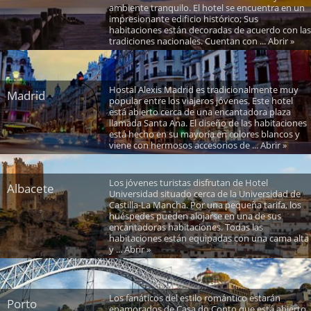
ambiente tranquilo. El hotel se encuentra en un
impresionante edificio histórico; Sus
habitaciones están decoradas de acuerdo con las
tradiciones nacionales. Cuentan con ... Abrir »
Hostal Alexis Madrid es tradicionalmente muy
Madrid
popular entre los viajeros jóvenes. Este hotel
está abierto cerca de una encantadora plaza
llamada Santa Ana. El diseño de las habitaciones
está hecho en su mayoría en colores blancos y
viene con hermosos accesorios de ... Abrir »
Los jóvenes turistas disfrutan de Hotel
Albacete
Universidad situado cerca de la Universidad de
Castilla-La Mancha. Por una pequeña tarifa, los
huéspedes pueden alojarse en una de sus
encantadoras habitaciones. Todas las
habitaciones están equipadas con una cama alta
y ... Abrir »
Los fanáticos del estilo romántico estarán
Porto
enamorados de Casa do Conto que está abierto