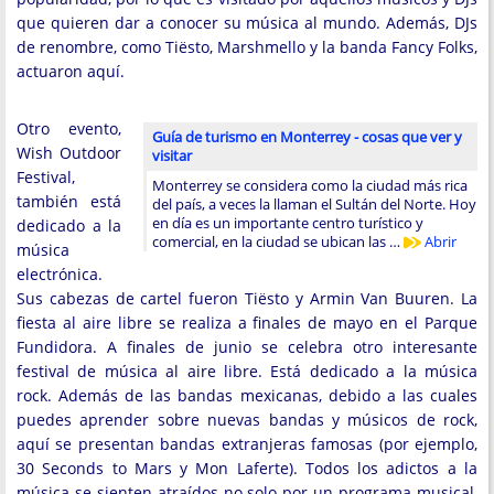
que quieren dar a conocer su música al mundo. Además, DJs
de renombre, como Tiёsto, Marshmello y la banda Fancy Folks,
actuaron aquí.
Otro evento,
Guía de turismo en Monterrey - cosas que ver y
Wish Outdoor
visitar
Festival,
Monterrey se considera como la ciudad más rica
también está
del país, a veces la llaman el Sultán del Norte. Hoy
en día es un importante centro turístico y
dedicado a la
comercial, en la ciudad se ubican las …
Abrir
música
electrónica.
Sus cabezas de cartel fueron Tiёsto y Armin Van Buuren. La
fiesta al aire libre se realiza a finales de mayo en el Parque
Fundidora. A finales de junio se celebra otro interesante
festival de música al aire libre. Está dedicado a la música
rock. Además de las bandas mexicanas, debido a las cuales
puedes aprender sobre nuevas bandas y músicos de rock,
aquí se presentan bandas extranjeras famosas (por ejemplo,
30 Seconds to Mars y Mon Laferte). Todos los adictos a la
música se sienten atraídos no solo por un programa musical,