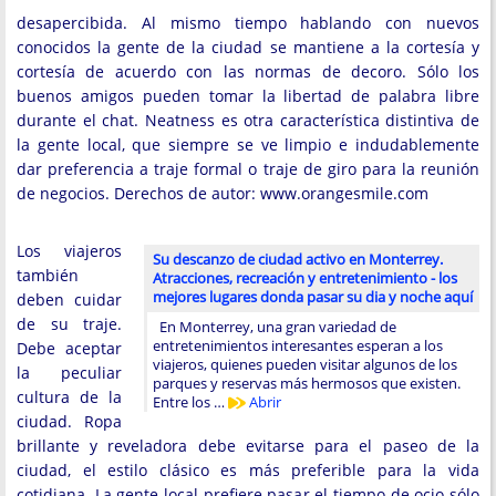
desapercibida. Al mismo tiempo hablando con nuevos
conocidos la gente de la ciudad se mantiene a la cortesía y
cortesía de acuerdo con las normas de decoro. Sólo los
buenos amigos pueden tomar la libertad de palabra libre
durante el chat. Neatness es otra característica distintiva de
la gente local, que siempre se ve limpio e indudablemente
dar preferencia a traje formal o traje de giro para la reunión
de negocios. Derechos de autor: www.orangesmile.com
Los viajeros
Su descanzo de ciudad activo en Monterrey.
también
Atracciones, recreación y entretenimiento - los
mejores lugares donda pasar su dia y noche aquí
deben cuidar
de su traje.
En Monterrey, una gran variedad de
entretenimientos interesantes esperan a los
Debe aceptar
viajeros, quienes pueden visitar algunos de los
la peculiar
parques y reservas más hermosos que existen.
cultura de la
Entre los …
Abrir
ciudad. Ropa
brillante y reveladora debe evitarse para el paseo de la
ciudad, el estilo clásico es más preferible para la vida
cotidiana. La gente local prefiere pasar el tiempo de ocio sólo