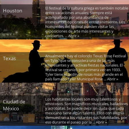
El festival de la cultura griega es también notable
Houston
entre vacaciones anuales; Siempre está
acompañado por una abundancia de
interesantes opciones de entretenimiento. Los
huéspedes del festival pueden visitar las
exposiciones de arte más interesantes y
conciertos, ... Abrir »
Anualmente hay el colorido Texas Rose Festival
Texas
en Tyler que se considera una de las más
interesantes y atractivas fiestas nacionales. El
festival se organizó por primera vez en 1933.
Tyler tiene el jardín de rosas más grande en el
país llamado Tyler Municipal Rose ... Abrir »
Los habitantes locales son muy talentosos y
Ciudad de
amistosos. Son magníficos musicales, bailadores
México
y acrobátas. Se puede decir sin duda que cada
mexicano tiene algún talento. Ellos con alegría
demuestran a los visitantes sus habilidades, por
eso durante el paseo por la ... Abrir »