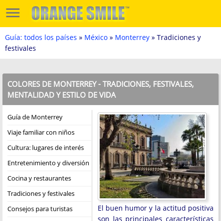
Guía: todos los países
»
México
»
Monterrey
» Tradiciones y
festivales
COLORES DE MONTERREY - TRADICIONES, FESTIVALES,
MENTALIDAD Y ESTILO DE VIDA
Guía de Monterrey
Viaje familiar con niños
Cultura: lugares de interés
Entretenimiento y diversión
Cocina y restaurantes
Tradiciones y festivales
El buen humor y la actitud positiva
Consejos para turistas
son las principales características