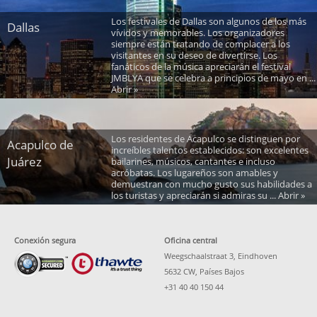
Los festivales de Dallas son algunos de los más
Dallas
vívidos y memorables. Los organizadores
siempre están tratando de complacer a los
visitantes en su deseo de divertirse. Los
fanáticos de la música apreciarán el festival
JMBLYA que se celebra a principios de mayo en ...
Abrir »
Los residentes de Acapulco se distinguen por
Acapulco de
increíbles talentos establecidos: son excelentes
Juárez
bailarines, músicos, cantantes e incluso
acróbatas. Los lugareños son amables y
demuestran con mucho gusto sus habilidades a
los turistas y apreciarán si admiras su ... Abrir »
Conexión segura
Oficina central
Weegschaalstraat 3, Eindhoven
5632 CW, Países Bajos
+31 40 40 150 44