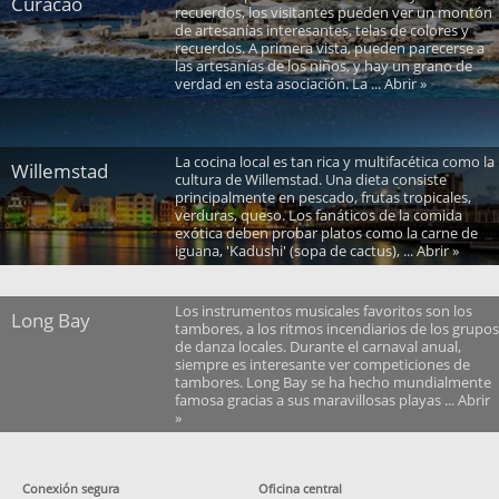
Curacao
recuerdos, los visitantes pueden ver un montón
de artesanías interesantes, telas de colores y
recuerdos. A primera vista, pueden parecerse a
las artesanías de los niños, y hay un grano de
verdad en esta asociación. La ... Abrir »
La cocina local es tan rica y multifacética como la
Willemstad
cultura de Willemstad. Una dieta consiste
principalmente en pescado, frutas tropicales,
verduras, queso. Los fanáticos de la comida
exótica deben probar platos como la carne de
iguana, 'Kadushi' (sopa de cactus), ... Abrir »
Los instrumentos musicales favoritos son los
Long Bay
tambores, a los ritmos incendiarios de los grupos
de danza locales. Durante el carnaval anual,
siempre es interesante ver competiciones de
tambores. Long Bay se ha hecho mundialmente
famosa gracias a sus maravillosas playas ... Abrir
»
Conexión segura
Oficina central