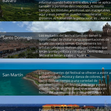
Bávaro
informal cuando habla entre ellos, y eso se aplica
también a personas desconocidas. Al mismo
tiempo, los modales amistosos son inaceptables
aquí y esas personas pueden considerarse
groseros. Al hablar con la gente local, es ... Abrir »
Los invitados del festival también tienen la
Santo Domingo
oportunidad de visitar varias presentaciones de
la calle con varios temas. Comúnmente los
artistas callejeros realizan dibujos cómicos que
tocan la vida política y cotidiana. Dentro del
festival se llevan a cabo ... Abrir »
Los participantes del festival se ofrecen a asistir a
San Martín
actuaciones de música y danza de colores, así
como dedicar tiempo a una variedad de
entretenimiento. Un festival más largo y más
asombroso es el de Holland, que se celebra en
honor del nacimiento de la reina de ... Abrir »
Paseando por los mercados locales y tiendas de