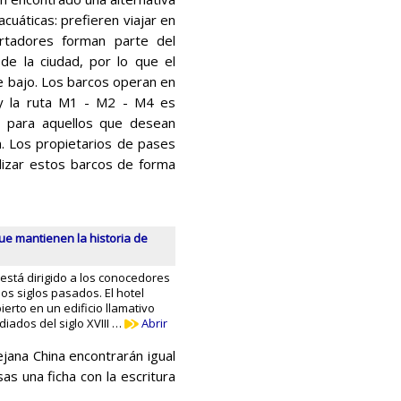
cuáticas: prefieren viajar en
rtadores forman parte del
e la ciudad, por lo que el
e bajo. Los barcos operan en
, y la ruta M1 - M2 - M4 es
s para aquellos que desean
n. Los propietarios de pases
lizar estos barcos de forma
ue mantienen la historia de
está dirigido a los conocedores
los siglos pasados. El hotel
ierto en un edificio llamativo
iados del siglo XVIII …
Abrir
lejana China encontrarán igual
s una ficha con la escritura