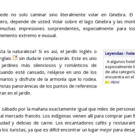
ede no solo caminar sino literalmente volar en Ginebra. El
tero, depende de usted. Volar sobre el lago Ginebra y las m
 muchas impresiones sorprendentes, especialmente para los
nimiento extremo e inusual.
ta la naturaleza? Si es así, el Jardín Inglés o
Leyendas - hot
Anglais
sin duda le complacerán. Este es uno
A algunos hotel
 jardines más silenciosos y románticos de
especialmente lo
 cuando esté cansado, relájese en uno de los
de alta categoría
encuentra en el 
arios y disfrute de la armonía que lo rodea.
Abrir
vistas panorámicas de los puntos de referencia
n en el jardín.
 sábado por la mañana exactamente igual que miles de personas l
e al mercado francés. Los indígenas vienen allí para comprar pan
iudad y delicias de carne. Los encantadores cafés y restaura
a los turistas, ya que es difícil encontrar un lugar mejor para des