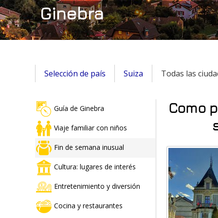
Ginebra
Selección de país
Suiza
Todas las ciuda
Como pa
Guía de Ginebra
Viaje familiar con niños
Fin de semana inusual
Cultura: lugares de interés
Entretenimiento y diversión
Cocina y restaurantes