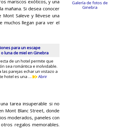
ros mariscos exóticos, y una
Galería de fotos de
Ginebra
la mañana. Si desea conocer
e Mont Saleve y llévese una
ue muchos llegan para ver el
ciones para un escape
 o luna de miel en Ginebra
recta de un hotel permite que
ón sea romántica e inolvidable.
 las parejas echar un vistazo a
ste hotel es una …
Abrir
una tarea insuperable si no
en Mont Blanc Street, donde
ecios moderados, paneles con
 otros regalos memorables.