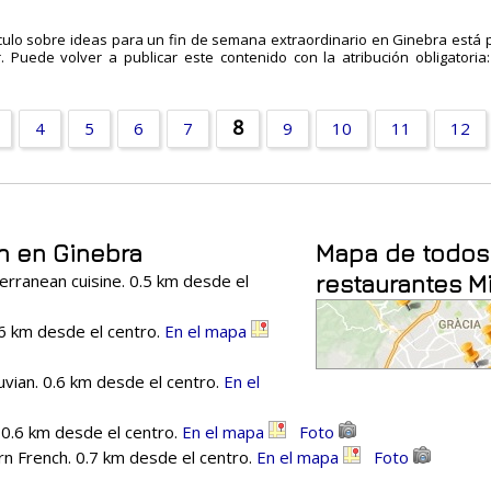
ículo sobre ideas para un fin de semana extraordinario en Ginebra está 
. Puede volver a publicar este contenido con la atribución obligatoria:
8
4
5
6
7
9
10
11
12
in en Ginebra
Mapa de todos
erranean cuisine. 0.5 km desde el
restaurantes M
6 km desde el centro.
En el mapa
vian. 0.6 km desde el centro.
En el
 0.6 km desde el centro.
En el mapa
Foto
n French. 0.7 km desde el centro.
En el mapa
Foto