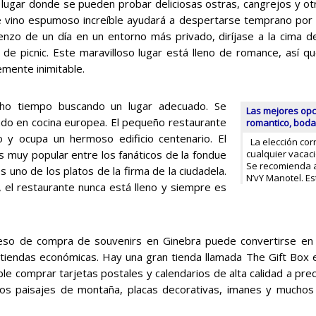
o lugar donde se pueden probar deliciosas ostras, cangrejos y ot
 vino espumoso increíble ayudará a despertarse temprano por 
enzo de un día en un entorno más privado, diríjase a la cima d
 de picnic. Este maravilloso lugar está lleno de romance, así q
mente inimitable.
ho tiempo buscando un lugar adecuado. Se
Las mejores op
izado en cocina europea. El pequeño restaurante
romantico, boda
o y ocupa un hermoso edificio centenario. El
La elección cor
s muy popular entre los fanáticos de la fondue
cualquier vacaci
Se recomienda a
s uno de los platos de la firma de la ciudadela.
N’vY Manotel. E
, el restaurante nunca está lleno y siempre es
eso de compra de souvenirs en Ginebra puede convertirse en 
tiendas económicas. Hay una gran tienda llamada The Gift Box 
ble comprar tarjetas postales y calendarios de alta calidad a pr
s paisajes de montaña, placas decorativas, imanes y muchos