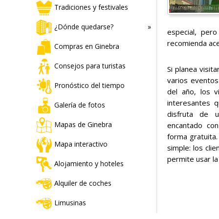
Tradiciones y festivales
¿Dónde quedarse?
especial, per
recomienda acer
Compras en Ginebra
Consejos para turistas
Si planea visit
varios eventos
Pronóstico del tiempo
del año, los 
interesantes q
Galería de fotos
disfruta de 
Mapas de Ginebra
encantado con 
forma gratuita
Mapa interactivo
simple: los cli
permite usar la
Alojamiento y hoteles
Alquiler de coches
Limusinas