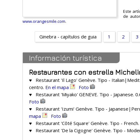
Este art
de autor
www.orangesmile.com
.
Ginebra - capítulos de guia
1
2
3
Información turística
Restaurantes con estrella Michel
♥ Restaurant 'Il Lago' Genève. Tipo - Italian|Medit
centro.
En el mapa
Foto
♥ Restaurant 'Miyako' GENEVE. Tipo - Japanese. 0.
Foto
♥ Restaurant 'Izumi' Genève. Tipo - Japanese|Peru
mapa
Foto
♥ Restaurant 'Côté Square' Genève. Tipo - French.
♥ Restaurant 'De la Cigogne' Genève. Tipo - Moder