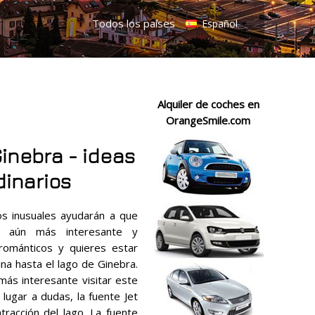
Todos los países
Español
Alquiler de coches en
OrangeSmile.com
inebra - ideas
dinarios
s inusuales ayudarán a que
a aún más interesante y
 románticos y quieres estar
na hasta el lago de Ginebra.
ás interesante visitar este
 lugar a dudas, la fuente Jet
tracción del lago. La fuente