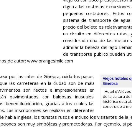
digna a las costosas excursiones a
pequeños cortadores. Estos co
sistema de transporte de agua d
precio del boleto es relativament
un circuito en diferentes rutas
considerada una de las mejore
admirar la belleza del lago Lemá
de transporte público pueden uti
chos de autor: www.orangesmile.com
sear por las calles de Ginebra, cuida tus pasos.
Viejos hoteles q
que las carreteras en la ciudad son de mala
Ginebra
pavimentos son rectos e impresionantes en
Hotel d'Allèves 
tán pavimentados con baldosas inusuales.
de la cultura de 
histórico está ab
s tienen iluminación, gracias a los cuales las
construido a med
os. Las inscripciones se realizan en diferentes
 habla inglesa, los turistas rusos e incluso los visitantes de la 
pciones son muy simbólicas y prometedoras. Por ejemplo, si pisa