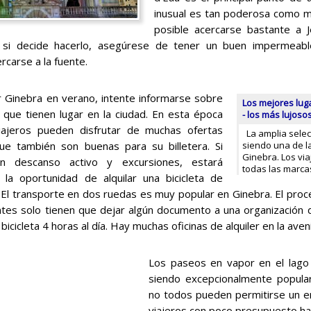
inusual es tan poderosa como 
posible acercarse bastante a 
o si decide hacerlo, asegúrese de tener un buen impermeable
carse a la fuente.
ar Ginebra en verano, intente informarse sobre
Los mejores lug
 que tienen lugar en la ciudad. En esta época
- los más lujoso
viajeros pueden disfrutar de muchas ofertas
La amplia selecc
ue también son buenas para su billetera. Si
siendo una de l
Ginebra. Los vi
un descanso activo y excursiones, estará
todas las marcas
la oportunidad de alquilar una bicicleta de
. El transporte en dos ruedas es muy popular en Ginebra. El proc
entes solo tienen que dejar algún documento a una organización d
 bicicleta 4 horas al día. Hay muchas oficinas de alquiler en la ave
Los paseos en vapor en el lago
siendo excepcionalmente popular
no todos pueden permitirse un en
viajeros con poco presupuesto ha