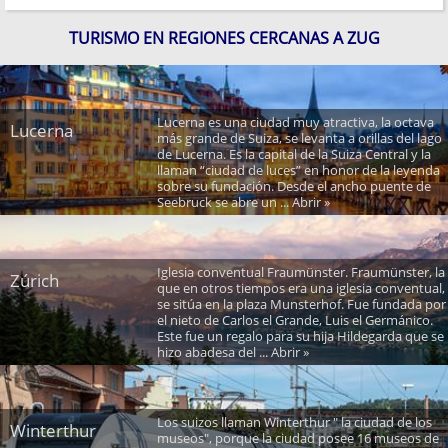
TURISMO EN REGIONES CERCANAS A ZUG
Lucerna es una ciudad muy atractiva, la octava
Lucerna
más grande de Suiza, se levanta a orillas del lago
de Lucerna. Es la capital de la Suiza Central y la
llaman “ciudad de luces” en honor de la leyenda
sobre su fundación. Desde el ancho puente de
Seebruck se abre un ... Abrir »
Iglesia conventual Fraumünster. Fraumünster, la
Zúrich
que en otros tiempos era una iglesia conventual,
se sitúa en la plaza Munsterhof. Fue fundada por
el nieto de Carlos el Grande, Luis el Germánico.
Este fue un regalo para su hija Hildegarda que se
hizo abadesa del ... Abrir »
Los suizos llaman Winterthur " la ciudad de los
Winterthur
museos", porque la ciudad posee 16 museos de