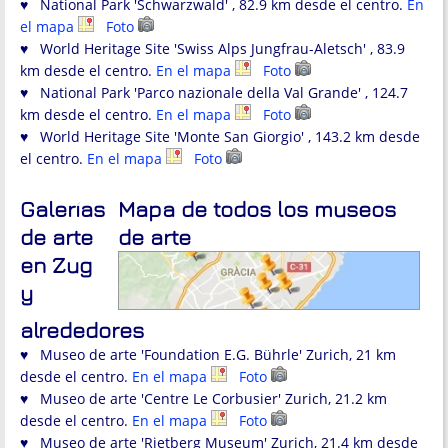
♥ National Park 'Schwarzwald' , 82.9 km desde el centro.
En
el mapa
Foto
♥ World Heritage Site 'Swiss Alps Jungfrau-Aletsch' , 83.9
km desde el centro.
En el mapa
Foto
♥ National Park 'Parco nazionale della Val Grande' , 124.7
km desde el centro.
En el mapa
Foto
♥ World Heritage Site 'Monte San Giorgio' , 143.2 km desde
el centro.
En el mapa
Foto
Galerías
Mapa de todos los museos
de arte
de arte
en Zug
y
alrededores
♥ Museo de arte 'Foundation E.G. Bührle' Zurich, 21 km
desde el centro.
En el mapa
Foto
♥ Museo de arte 'Centre Le Corbusier' Zurich, 21.2 km
desde el centro.
En el mapa
Foto
♥ Museo de arte 'Rietberg Museum' Zurich, 21.4 km desde