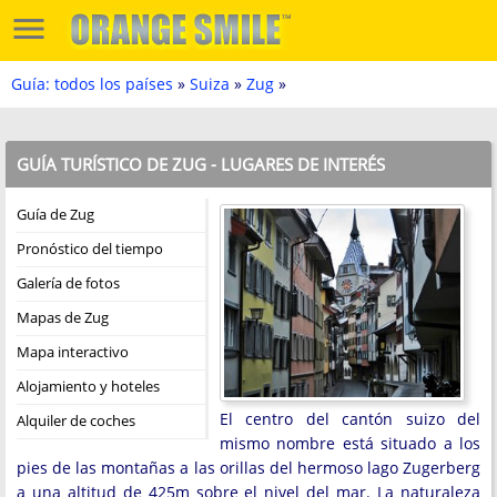
Guía: todos los países
»
Suiza
»
Zug
»
GUÍA TURÍSTICO DE ZUG - LUGARES DE INTERÉS
Guía de Zug
Pronóstico del tiempo
Galería de fotos
Mapas de Zug
Mapa interactivo
Alojamiento y hoteles
El centro del cantón suizo del
Alquiler de coches
mismo nombre está situado a los
pies de las montañas a las orillas del hermoso lago Zugerberg
a una altitud de 425m sobre el nivel del mar. La naturaleza