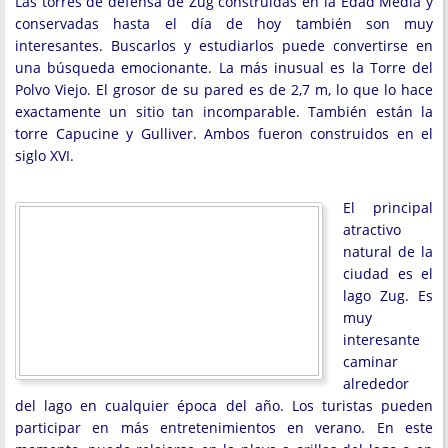
Las torres de defensa de Zug construidas en la Edad Media y
conservadas hasta el día de hoy también son muy
interesantes. Buscarlos y estudiarlos puede convertirse en
una búsqueda emocionante. La más inusual es la Torre del
Polvo Viejo. El grosor de su pared es de 2,7 m, lo que lo hace
exactamente un sitio tan incomparable. También están la
torre Capucine y Gulliver. Ambos fueron construidos en el
siglo XVI.
El principal
atractivo
natural de la
ciudad es el
lago Zug. Es
muy
interesante
caminar
alrededor
del lago en cualquier época del año. Los turistas pueden
participar en más entretenimientos en verano. En este