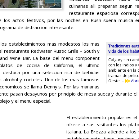
culinarias alli preparan segun r
restaurante espaciosa corres
e los actos festivos, por las noches en Rush suena musica en
ograma de distraccion interesante.
los establecimientos mas modestos los mas
Tradiciones auté
el restaurante Redwater Rustic Grille – South y
vida de los habi
 and Wine Bar. La base del menu component
Calgary sin camb
latos de cocina de California, el ultimo
con los indios y
ambiente en la 
e destaca por una seleccion rica de bebidas
tramas de pelic
sin alcohol y cocteles. Uno de los mas famosos
Oeste …
Abri
conomicos se llama Denny's. Por las mananas
mente pasan desayunos por principio de mesa sueca y durante el d
lejo y el menu especial.
El establecimiento popular es el
ofrece a sus visitantes los pla
italiana. La Brezza atiende a los 
establecimiento tiene muchos c