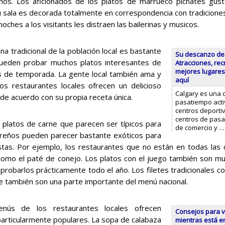
nos. Los aficionados de los platos de marrueco picnates gusta
u sala es decorada totalmente en correspondencia con tradiciones 
noches a los visitants les distraen las bailerinas y musicos.
na tradicional de la población local es bastante
Su descanzo de 
s pueden probar muchos platos interesantes de
Atracciones, rec
mejores lugares
s de temporada. La gente local también ama y
aquí
os restaurantes locales ofrecen un delicioso
Calgary es una 
e acuerdo con su propia receta única.
pasatiempo act
centros deportiv
centros de pasa
 platos de carne que parecen ser típicos para
de comercio y 
areños pueden parecer bastante exóticos para
istas. Por ejemplo, los restaurantes que no están en todas las
como el paté de conejo. Los platos con el juego también son mu
 probarlos prácticamente todo el año. Los filetes tradicionales c
e también son una parte importante del menú nacional.
nús de los restaurantes locales ofrecen
Consejos para v
articularmente populares. La sopa de calabaza
mientras está e