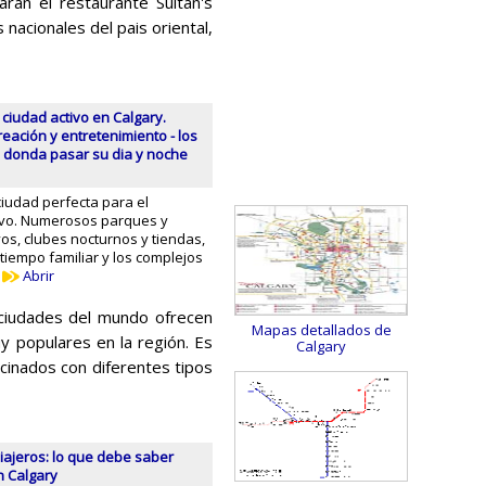
ran el restaurante Sultan's
nacionales del pais oriental,
ciudad activo en Calgary.
reación y entretenimiento - los
 donda pasar su dia y noche
ciudad perfecta para el
ivo. Numerosos parques y
os, clubes nocturnos y tiendas,
tiempo familiar y los complejos
…
Abrir
 ciudades del mundo ofrecen
Mapas detallados de
y populares en la región. Es
Calgary
ocinados con diferentes tipos
iajeros: lo que debe saber
n Calgary