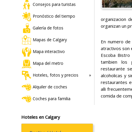
Consejos para turistas
Pronóstico del tiempo
organizacion d
organizan un pr
Galería de fotos
Mapas de Calgary
En numero de 
atractivos son 
Mapa interactivo
Escoba Bistro
tambien los p
Mapa del metro
restaurante s
Hoteles, fotos y precios
alcoholicas y 
restaurantes e
Alquiler de coches
alli frecuente
comida de comp
Coches para familia
Hoteles en Calgary