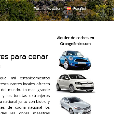
Todos los países
Español
Alquiler de coches en
OrangeSmile.com
res para cenar
s
ue mil establecimientos
restaurantes locales ofrecen
as del mundo. La mas grande
 y los turistas extranjeros
a nacional junto con bistro y
ntes de cocina nacional los
todas las obras maestras