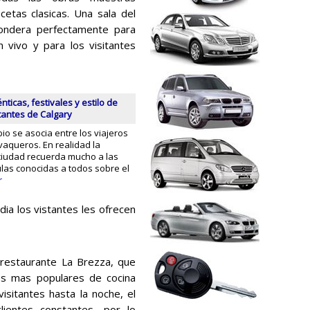
ecetas clasicas. Una sala del
pondera perfectamente para
 vivo y para los visitantes
nticas, festivales y estilo de
tantes de Calgary
io se asocia entre los viajeros
 vaqueros. En realidad la
ciudad recuerda mucho a las
ulas conocidas a todos sobre el
r
ia los vistantes les ofrecen
 restaurante La Brezza, que
tos mas populares de cocina
visitantes hasta la noche, el
lientes constantes, por lo