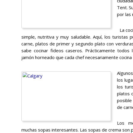
ciudada
Tent. S
por las 
La coci
simple, nutritiva y muy saludable. Aquí, los turista
carne, platos de primer y segundo plato con verdura
sabe cocinar fideos caseros. Prácticamente todos l
jamón horneado que cada chef necesariamente cocina d
Algunos
los lug
los tur
platos 
posible
de carn
Los me
muchas sopas interesantes. Las sopas de crema son p