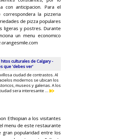
 con anticipacion. Para el
 correspondera la pizzeria
riedades de pizza populares
s ligeras y postres. Durante
unciona un menu economico
w.orangesmile.com
 hitos culturales de Calgary -
és que 'debes ver'
illosa ciudad de contrastos. Al
cacielos modernos se ubican los
oricos, museos y galerias. A los
 ciudad sera interesante …
n Ethiopian a los visitantes
 del menu de este restaurante
 gran popularidad entre los