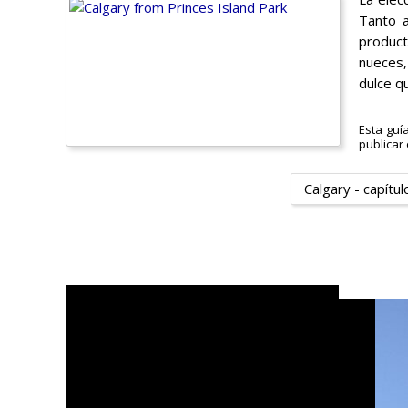
Tanto a
product
nueces,
dulce q
Esta guí
publicar 
Calgary - capítul