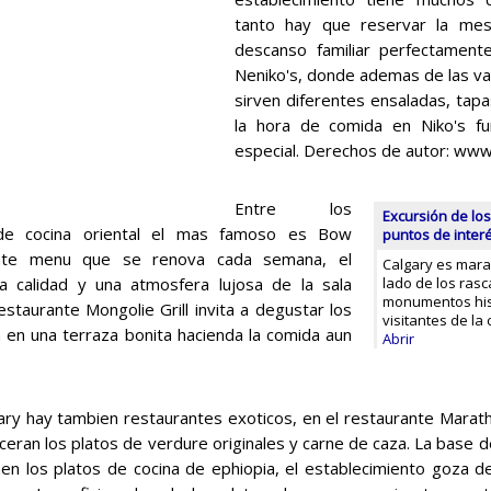
tanto hay que reservar la mesa
descanso familiar perfectamente
Neniko's, donde ademas de las va
sirven diferentes ensaladas, tapa
la hora de comida en Niko's f
especial. Derechos de autor: ww
Entre los
Excursión de los
 de cocina oriental el mas famoso es Bow
puntos de inter
lente menu que se renova cada semana, el
Calgary es marav
ta calidad y una atmosfera lujosa de la sala
lado de los ras
monumentos hist
estaurante Mongolie Grill invita a degustar los
visitantes de la
n en una terraza bonita hacienda la comida aun
Abrir
ary hay tambien restaurantes exoticos, en el restaurante Maratho
eceran los platos de verdure originales y carne de caza. La base
n los platos de cocina de ephiopia, el establecimiento goza de