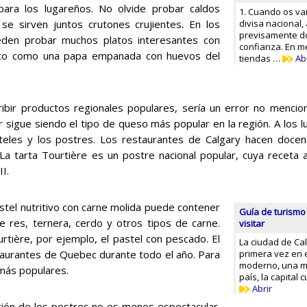
 para los lugareños. No olvide probar caldos
1. Cuando os va
se sirven juntos crutones crujientes. En los
divisa nacional, 
previsamente do
ueden probar muchos platos interesantes con
confianza. En m
lato como una papa empanada con huevos del
tiendas …
Abr
ribir productos regionales populares, sería un error no mencion
 sigue siendo el tipo de queso más popular en la región. A los 
teles y los postres. Los restaurantes de Calgary hacen doce
 La tarta Tourtière es un postre nacional popular, cuya receta a
II.
stel nutritivo con carne molida puede contener
Guía de turismo 
e res, ternera, cerdo y otros tipos de carne.
visitar
rtière, por ejemplo, el pastel con pescado. El
La ciudad de Ca
staurantes de Quebec durante todo el año. Para
primera vez en e
moderno, una me
 más populares.
país, la capital 
Abrir
ción de los postres no es menos espectacular.