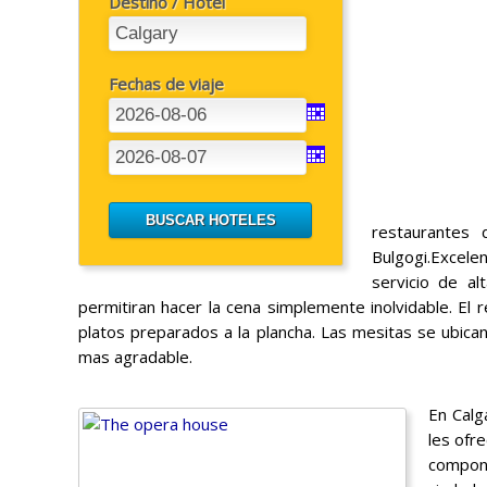
Destino / Hotel
Fechas de viaje
restaurantes
Bulgogi.Exce
servicio de al
permitiran hacer la cena simplemente inolvidable. El r
platos preparados a la plancha. Las mesitas se ubica
mas agradable.
En Calg
les ofr
compone